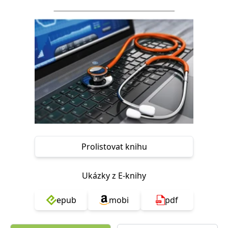
Nezbytné
Analytické
Marketingové
Funkční
Nezařazené soubory
Nezbytně nutné soubory cookie umožňují základní funkce webových
stránek, jako je přihlášení uživatele a správa účtu. Webové stránky nelze
bez nezbytně nutných souborů cookie správně používat.
Provider /
Název
Vyprší
Popis
Doména
CookieScriptConsent
1 měsíc
Tento soubor
CookieScript
cookie
www.grada.cz
používá
služba
Cookie-
Script.com k
Prolistovat knihu
zapamatování
předvoleb
souhlasu se
soubory
Ukázky z E-knihy
cookie
návštěvníků.
Je nutné, aby
banner
epub
mobi
pdf
cookie
Cookie-
Script.com
fungoval