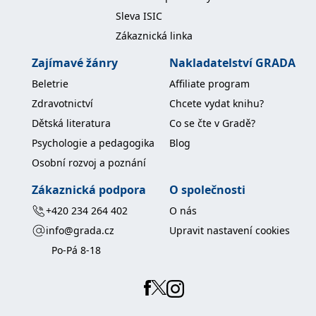
koncový uživatel používá
Sleva ISIC
webové stránky a
jakoukoli reklamu,
Zákaznická linka
kterou koncový uživatel
mohl vidět před
návštěvou uvedeného
Zajímavé žánry
Nakladatelství GRADA
webu.
Beletrie
Affiliate program
MR
7 dní
Toto je soubor cookie
Microsoft
první strany společnosti
Corporation
Zdravotnictví
Chcete vydat knihu?
Microsoft MSN, který
.c.bing.com
používáme k měření
Dětská literatura
Co se čte v Gradě?
používání webu pro
interní analýzu.
Psychologie a pedagogika
Blog
_uetvid
1 rok
Toto je soubor cookie
Microsoft
Osobní rozvoj a poznání
využívaný společností
Corporation
Microsoft Bing Ads a je
.grada.cz
sledovacím souborem
Zákaznická podpora
O společnosti
cookie. Umožňuje nám
komunikovat s
+420 234 264 402
O nás
uživatelem, který již dříve
navštívil náš web.
info@grada.cz
Upravit nastavení cookies
test_cookie
15 minut
Tento soubor cookie
Google LLC
Po-Pá 8-18
nastavuje společnost
.doubleclick.net
DoubleClick (kterou
vlastní společnost
Google), aby zjistila, zda
prohlížeč návštěvníka
webu podporuje
soubory cookie.