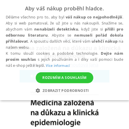
Aby váš nákup proběhl hladce.
Děláme všechno pro to, aby byl
váš nákup co nejpohodlnější
.
Aby si web pamatoval, že už jste u nás nakoupili. Snažíme se,
abychom vám
nenabízeli detektivku
, když jste si
přišli pro
odbornou literaturu
. Abyste se
nemuseli pořád dokola
Všechny knihy
Zdravotnická a lékařská literatura
přihlašovat
. A spoustu dalších věcí, které vám
ulehčí nákup
na
Medicína založená na důkazu a klinická
našem webu.
K tomu slouží cookies a podobné technologie.
Dejte nám
epidemiologie
prosím souhlas
s jejich používáním a i díky vaší pomoci bude
Janout Vladimír
,
Janoutová Jana
náš e-shop ještě lepší.
Více informací
ROZUMÍM A SOUHLASÍM
ZOBRAZIT PODROBNOSTI
NEZBYTNÉ
ANALYTICKÉ
MARKETINGOVÉ
FUNKČNÍ
NEZAŘAZENÉ SOUBORY