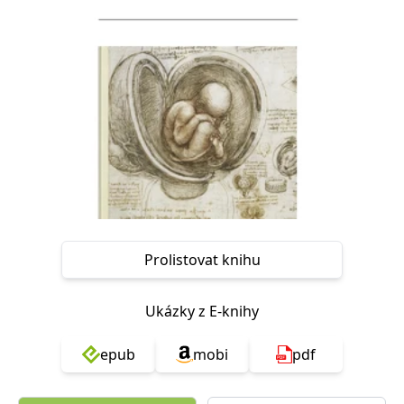
Nezbytné
Analytické
Marketingové
Funkční
Nezařazené soubory
Nezbytně nutné soubory cookie umožňují základní funkce webových
stránek, jako je přihlášení uživatele a správa účtu. Webové stránky nelze
bez nezbytně nutných souborů cookie správně používat.
Provider /
Název
Vyprší
Popis
Doména
CookieScriptConsent
1 měsíc
Tento soubor
CookieScript
cookie
www.grada.cz
používá
služba
Cookie-
Script.com k
Prolistovat knihu
zapamatování
předvoleb
souhlasu se
soubory
Ukázky z E-knihy
cookie
návštěvníků.
Je nutné, aby
banner
epub
mobi
pdf
cookie
Cookie-
Script.com
fungoval