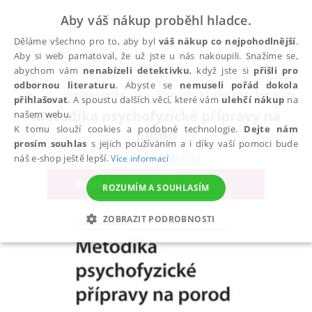
Aby váš nákup proběhl hladce.
Děláme všechno pro to, aby byl
váš nákup co nejpohodlnější
.
Aby si web pamatoval, že už jste u nás nakoupili. Snažíme se,
abychom vám
nenabízeli detektivku
, když jste si
přišli pro
odbornou literaturu
. Abyste se
nemuseli pořád dokola
Všechny knihy
Zdravotnická a lékařská literatura
přihlašovat
. A spoustu dalších věcí, které vám
ulehčí nákup
na
Metodika psychofyzické přípravy na
našem webu.
K tomu slouží cookies a podobné technologie.
Dejte nám
porod
prosím souhlas
s jejich používáním a i díky vaší pomoci bude
Bašková Martina
náš e-shop ještě lepší.
Více informací
ROZUMÍM A SOUHLASÍM
ZOBRAZIT PODROBNOSTI
NEZBYTNÉ
ANALYTICKÉ
MARKETINGOVÉ
FUNKČNÍ
NEZAŘAZENÉ SOUBORY