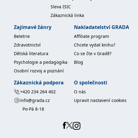
koncový uživatel používá
Sleva ISIC
webové stránky a
jakoukoli reklamu,
Zákaznická linka
kterou koncový uživatel
mohl vidět před
návštěvou uvedeného
Zajímavé žánry
Nakladatelství GRADA
webu.
Beletrie
Affiliate program
MR
7 dní
Toto je soubor cookie
Microsoft
první strany společnosti
Corporation
Zdravotnictví
Chcete vydat knihu?
Microsoft MSN, který
.c.bing.com
používáme k měření
Dětská literatura
Co se čte v Gradě?
používání webu pro
interní analýzu.
Psychologie a pedagogika
Blog
_uetvid
1 rok
Toto je soubor cookie
Microsoft
Osobní rozvoj a poznání
využívaný společností
Corporation
Microsoft Bing Ads a je
.grada.cz
sledovacím souborem
Zákaznická podpora
O společnosti
cookie. Umožňuje nám
komunikovat s
+420 234 264 402
O nás
uživatelem, který již dříve
navštívil náš web.
info@grada.cz
Upravit nastavení cookies
test_cookie
15 minut
Tento soubor cookie
Google LLC
Po-Pá 8-18
nastavuje společnost
.doubleclick.net
DoubleClick (kterou
vlastní společnost
Google), aby zjistila, zda
prohlížeč návštěvníka
webu podporuje
soubory cookie.