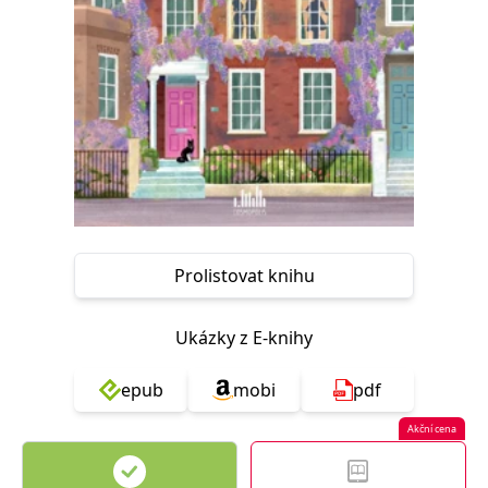
Nezbytné
Analytické
Marketingové
Funkční
Nezařazené soubory
Nezbytně nutné soubory cookie umožňují základní funkce webových
stránek, jako je přihlášení uživatele a správa účtu. Webové stránky nelze
bez nezbytně nutných souborů cookie správně používat.
Provider /
Název
Vyprší
Popis
Doména
CookieScriptConsent
1 měsíc
Tento soubor
CookieScript
cookie
www.grada.cz
používá
služba
Prolistovat knihu
Cookie-
Script.com k
zapamatování
předvoleb
Ukázky z E-knihy
souhlasu se
soubory
cookie
epub
mobi
pdf
návštěvníků.
Je nutné, aby
banner
Akční cena
cookie
Cookie-
Script.com
fungoval