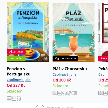
přesvědčit v autorčině prvotině
Mluv se mnou
a
románech
Útěk na venkov
a
Léto na venkově
,
odehrávajících se v její rodné Anglii.
Obě série Romantické a Vánoční útěky jsou k
dispozici také jako audiokniha.
Akce -25%
Bestseller
Výjimečná cena
Akce
Penzion v
Pláž v Chorvatsku
Peká
Portugalsku
Caplinová Julie
Capli
Caplinová Julie
Od
200
Kč
Od
2
Od
287
Kč
Skladem
Skla
Skladem