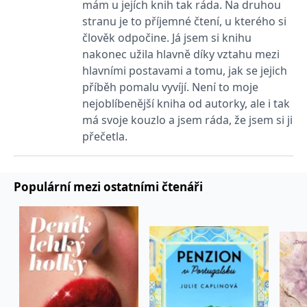
mám u jejích knih tak ráda. Na druhou
koncový uživatel používá
webové stránky a
stranu je to příjemné čtení, u kterého si
jakoukoli reklamu,
člověk odpočine. Já jsem si knihu
kterou koncový uživatel
mohl vidět před
nakonec užila hlavně díky vztahu mezi
návštěvou uvedeného
webu.
hlavními postavami a tomu, jak se jejich
MR
7 dní
Toto je soubor cookie
příběh pomalu vyvíjí. Není to moje
Microsoft
první strany společnosti
Corporation
nejoblíbenější kniha od autorky, ale i tak
Microsoft MSN, který
.c.bing.com
používáme k měření
má svoje kouzlo a jsem ráda, že jsem si ji
používání webu pro
interní analýzu.
přečetla.
_uetvid
1 rok
Toto je soubor cookie
Microsoft
využívaný společností
Corporation
Microsoft Bing Ads a je
.grada.cz
sledovacím souborem
Populární mezi ostatními čtenáři
cookie. Umožňuje nám
komunikovat s
uživatelem, který již dříve
navštívil náš web.
test_cookie
15 minut
Tento soubor cookie
Google LLC
nastavuje společnost
.doubleclick.net
DoubleClick (kterou
vlastní společnost
Google), aby zjistila, zda
prohlížeč návštěvníka
webu podporuje
soubory cookie.