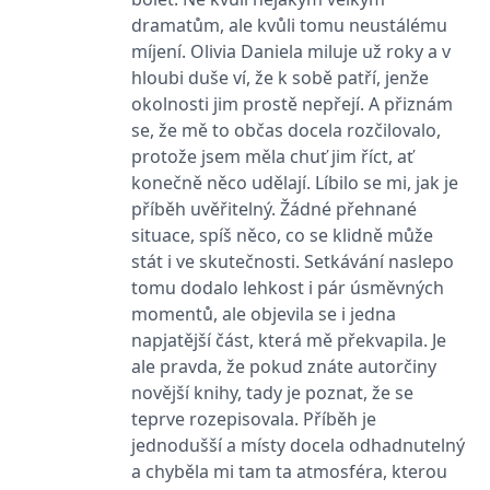
se měly zobrazovat a
dramatům, ale kvůli tomu neustálému
které by mohly být
relevantní pro
míjení. Olivia Daniela miluje už roky a v
koncového uživatele,
který si prohlíží web.
hloubi duše ví, že k sobě patří, jenže
okolnosti jim prostě nepřejí. A přiznám
MUID
1 rok
Tento soubor cookie je v
Microsoft
Microsoftu široce
Corporation
se, že mě to občas docela rozčilovalo,
používán jako jedinečný
.clarity.ms
identifikátor uživatele.
protože jsem měla chuť jim říct, ať
Lze jej nastavit pomocí
vložených skriptů
konečně něco udělají. Líbilo se mi, jak je
Microsoft. Široce se věří,
příběh uvěřitelný. Žádné přehnané
že se synchronizuje s
mnoha různými
situace, spíš něco, co se klidně může
doménami společnosti
Microsoft, což umožňuje
stát i ve skutečnosti. Setkávání naslepo
sledování uživatelů.
tomu dodalo lehkost i pár úsměvných
sid
.seznam.cz
1 měsíc
Toto je velmi běžný
momentů, ale objevila se i jedna
název souboru cookie,
ale pokud je nalezen
napjatější část, která mě překvapila. Je
jako soubor cookie
relace, bude
ale pravda, že pokud znáte autorčiny
pravděpodobně použit
novější knihy, tady je poznat, že se
jako pro správu stavu
relace.
teprve rozepisovala. Příběh je
_gcl_au
3 měsíce
Tento soubor cookie
Google LLC
jednodušší a místy docela odhadnutelný
nastavuje společnost
.grada.cz
a chyběla mi tam ta atmosféra, kterou
Doubleclick a provádí
informace o tom, jak