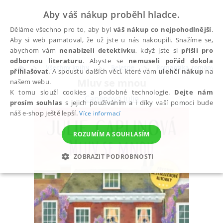
Aby váš nákup proběhl hladce.
Děláme všechno pro to, aby byl
váš nákup co nejpohodlnější
.
Aby si web pamatoval, že už jste u nás nakoupili. Snažíme se,
abychom vám
nenabízeli detektivku
, když jste si
přišli pro
odbornou literaturu
. Abyste se
nemuseli pořád dokola
Všechny knihy
Beletrie
Romantika, romány pr
přihlašovat
. A spoustu dalších věcí, které vám
ulehčí nákup
na
Mluv se mnou
našem webu.
K tomu slouží cookies a podobné technologie.
Dejte nám
Caplinová Julie
prosím souhlas
s jejich používáním a i díky vaší pomoci bude
náš e-shop ještě lepší.
Více informací
ROZUMÍM A SOUHLASÍM
ZOBRAZIT PODROBNOSTI
NEZBYTNÉ
ANALYTICKÉ
MARKETINGOVÉ
FUNKČNÍ
NEZAŘAZENÉ SOUBORY