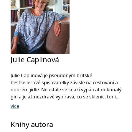
Julie Caplinová
Julie Caplinová je pseudonym britské
bestsellerové spisovatelky závislé na cestování a
dobrém jídle. Neustále se snaží vypátrat dokonalý
gin a je až nezdravě vybíravá, co se sklenic, toniku
a ozdob týče. Mezi ochutnávkami ginu napsala
více
román
Kavárna v Kodani
, který odstartoval její
mezinárodní úspěch.
Knihy autora