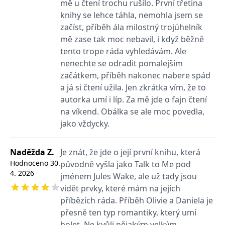
mě u čtení trochu rušilo. První třetina
_fbp
3 měsíce
Používá Facebook k
Meta Platform
poskytování řady
Inc.
knihy se lehce táhla, nemohla jsem se
reklamních produktů,
.grada.cz
jako je nabízení cen v
začíst, příběh ála milostný trojúhelník
reálném čase od
inzerentů třetích stran.
mě zase tak moc nebavil, i když běžně
tento trope ráda vyhledávám. Ale
SRM_B
1 rok
Toto je cookie první
Microsoft
strany společnosti
Corporation
nenechte se odradit pomalejším
Microsoft MSN, které
.c.bing.com
zajišťuje správné
začátkem, příběh nakonec nabere spád
fungování této webové
a já si čtení užila. Jen zkrátka vím, že to
stránky.
autorka umí i líp. Za mě jde o fajn čtení
ANONCHK
10 minut
Tento soubor cookie
Microsoft
provádí informace o
Corporation
na víkend. Obálka se ale moc povedla,
tom, jak koncový
.c.clarity.ms
jako vždycky.
uživatel používá web, a
jakoukoli reklamu,
kterou koncový uživatel
mohl vidět před
návštěvou uvedeného
Naděžda Z.
Je znát, že jde o její první knihu, která
webu.
Hodnoceno
30.
původně vyšla jako Talk to Me pod
__utmzzses
Zavřením
Parametry UTM
4. 2026
Google LLC
jménem Jules Wake, ale už tady jsou
prohlížeče
používané pro reklamu /
.grada.cz
sledování pomocí
vidět prvky, které mám na jejích
Google Analytics
příbězích ráda. Příběh Olivie a Daniela je
_uetsid
1 den
Tento soubor cookie
Microsoft
přesně ten typ romantiky, který umí
používá společnost Bing
Corporation
k určení, jaké reklamy by
.grada.cz
bolet. Ne kvůli nějakým velkým