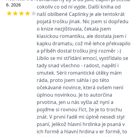
používá k rozlišení
MUID
1 rok
Tento soubor cookie je v
prohlížeče
6. 2026
Microsoft
cokoliv co od ní vyjde. Další kniha od
jedinečných uživatelů
Microsoftu široce
Corporation
přiřazením náhodně
používán jako jedinečný
_____tempSessionKey_____
www.grada.cz
1 rok 1
naší oblíbené Caplinky je ale tentokrát
.bing.com
vygenerovaného čísla
identifikátor uživatele.
měsíc
jako identifikátoru
pojatá trošku jinak. Nic jsem si dopředu
Lze jej nastavit pomocí
klienta. Je součástí
vložených skriptů
MSPTC
1 rok
Microsoft
o knize nezjišťovala, čekala jsem
každého požadavku na
Microsoft. Široce se věří,
.bing.com
stránku na webu a slouží
že se synchronizuje s
klasickou romantiku, ale dostala jsem i
k výpočtu údajů o
mnoha různými
inco_session_temp_browser
www.grada.cz
1 hodina
návštěvnících, relacích a
kapku dramatu, což mě lehce překvapilo
doménami společnosti
kampaních pro analytické
Microsoft, což umožňuje
incomaker_p
www.grada.cz
1 rok 1
a příběh dostal trošku jiný rozměr :-)
přehledy webů.
sledování uživatelů.
měsíc
Líbilo se mi střídání emocí, vystřídalo se
VisitorStatus
1 rok
Označuje, zda je
Kentiko
SM
.c.clarity.ms
Zavřením
Toto je soubor cookie
_hjSessionUser_3630783
.grada.cz
1 rok
1
návštěvník nový nebo se
Software LLC
prohlížeče
první strany společnosti
tady snad všechno - radost, napětí i
měsíc
vrací. Používá se ke
www.grada.cz
Microsoft MSN, který
sledování statistiky
smutek. Sérii romantické útěky mám
používáme k měření
návštěvníků ve webové
používání webu pro
ráda, proto jsem sáhla i po této
analýze.
interní analýzu.
očekávané novince, která ovšem není
CurrentContact
1 rok
Ukládá identifikátor GUID
Kentiko
MR
7 dní
Toto je soubor cookie
Microsoft
1
kontaktu souvisejícího s
úplnou novinkou. Je to autorčina
Software LLC
první strany společnosti
Corporation
měsíc
aktuálním návštěvníkem
www.grada.cz
Microsoft MSN, který
.c.clarity.ms
prvotina, jen u nás vyšla až nyní a
webu. Slouží ke
používáme k měření
sledování aktivit na
používání webu pro
pojďme si rovnou říct, že je to trochu
webu.
interní analýzu.
znát. V první řadě mi úplně nesedl styl
C
1 měsíc 1
Zjistěte, zda prohlížeč
Adform
psaní, jelikož hlavní hrdinka je psaná v
den
uživatele podporuje
.adform.net
soubory cookie.
ich formě a hlavní hrdina v er formě, to