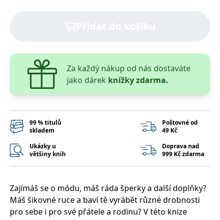
správně.
PHPSESSID
Zavřením
Cookie
PHP.net
Přidat do košíku
prohlížeče
generovaný
www.bambook.cz
aplikacemi
založenými
na jazyce
PHP. Toto je
univerzální
identifikátor
Za každý nákup od nás dostaváte
používaný k
jako dárek
knížky zdarma.
udržování
proměnných
relací
uživatelů.
Obvykle se
jedná o
náhodně
99 % titulů
Poštovné od
vygenerované
skladem
49 Kč
číslo, jeho
použití může
Ukázky u
Doprava nad
být specifické
většiny knih
999 Kč zdarma
pro daný
web, ale
dobrým
příkladem je
udržování
Zajímáš se o módu, máš ráda šperky a další doplňky?
přihlášeného
stavu
Máš šikovné ruce a baví tě vyrábět různé drobnosti
uživatele mezi
stránkami.
pro sebe i pro své přátele a rodinu? V této knize