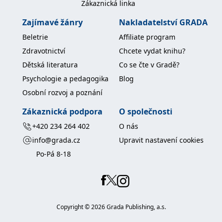
Zákaznická linka
koncový uživatel používá
webové stránky a
jakoukoli reklamu,
Zajímavé žánry
Nakladatelství GRADA
kterou koncový uživatel
mohl vidět před
Beletrie
Affiliate program
návštěvou uvedeného
webu.
Zdravotnictví
Chcete vydat knihu?
MR
7 dní
Toto je soubor cookie
Microsoft
Dětská literatura
Co se čte v Gradě?
první strany společnosti
Corporation
Microsoft MSN, který
.c.bing.com
Psychologie a pedagogika
Blog
používáme k měření
používání webu pro
Osobní rozvoj a poznání
interní analýzu.
Zákaznická podpora
O společnosti
_uetvid
1 rok
Toto je soubor cookie
Microsoft
využívaný společností
Corporation
Microsoft Bing Ads a je
.grada.cz
+420 234 264 402
O nás
sledovacím souborem
cookie. Umožňuje nám
info@grada.cz
Upravit nastavení cookies
komunikovat s
uživatelem, který již dříve
Po-Pá 8-18
navštívil náš web.
test_cookie
15 minut
Tento soubor cookie
Google LLC
nastavuje společnost
.doubleclick.net
DoubleClick (kterou
vlastní společnost
Google), aby zjistila, zda
Copyright ©
2026
Grada Publishing, a.s.
prohlížeč návštěvníka
webu podporuje
soubory cookie.