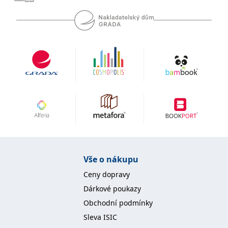
se měly zobrazovat a
které by mohly být
relevantní pro
koncového uživatele,
který si prohlíží web.
MUID
1 rok
Tento soubor cookie je v
Microsoft
Microsoftu široce
Corporation
používán jako jedinečný
.clarity.ms
identifikátor uživatele.
Lze jej nastavit pomocí
vložených skriptů
Microsoft. Široce se věří,
že se synchronizuje s
mnoha různými
doménami společnosti
Microsoft, což umožňuje
sledování uživatelů.
sid
.seznam.cz
1 měsíc
Toto je velmi běžný
název souboru cookie,
ale pokud je nalezen
Vše o nákupu
jako soubor cookie
relace, bude
Ceny dopravy
pravděpodobně použit
jako pro správu stavu
Dárkové poukazy
relace.
Obchodní podmínky
_gcl_au
3 měsíce
Tento soubor cookie
Google LLC
nastavuje společnost
.grada.cz
Sleva ISIC
Doubleclick a provádí
informace o tom, jak