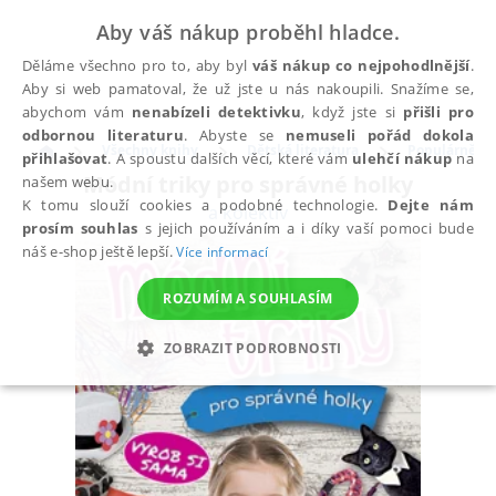
Aby váš nákup proběhl hladce.
Děláme všechno pro to, aby byl
váš nákup co nejpohodlnější
.
Aby si web pamatoval, že už jste u nás nakoupili. Snažíme se,
abychom vám
nenabízeli detektivku
, když jste si
přišli pro
odbornou literaturu
. Abyste se
nemuseli pořád dokola
Všechny knihy
Dětská literatura
Populárně na
přihlašovat
. A spoustu dalších věcí, které vám
ulehčí nákup
na
Módní triky pro správné holky
našem webu.
K tomu slouží cookies a podobné technologie.
Dejte nám
a kolektiv
prosím souhlas
s jejich používáním a i díky vaší pomoci bude
náš e-shop ještě lepší.
Více informací
ROZUMÍM A SOUHLASÍM
ZOBRAZIT PODROBNOSTI
NEZBYTNÉ
ANALYTICKÉ
MARKETINGOVÉ
FUNKČNÍ
NEZAŘAZENÉ SOUBORY