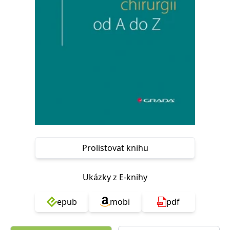
Nezbytné
Analytické
Marketingové
Funkční
Nezařazené soubory
Nezbytně nutné soubory cookie umožňují základní funkce webových
stránek, jako je přihlášení uživatele a správa účtu. Webové stránky nelze
bez nezbytně nutných souborů cookie správně používat.
Provider /
Název
Vyprší
Popis
Doména
CookieScriptConsent
1 měsíc
Tento soubor
CookieScript
cookie
www.grada.cz
používá
služba
Cookie-
Script.com k
Prolistovat knihu
zapamatování
předvoleb
souhlasu se
soubory
Ukázky z E-knihy
cookie
návštěvníků.
Je nutné, aby
banner
epub
mobi
pdf
cookie
Cookie-
Script.com
fungoval