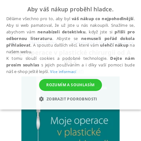
Aby váš nákup proběhl hladce.
Děláme všechno pro to, aby byl
váš nákup co nejpohodlnější
.
Aby si web pamatoval, že už jste u nás nakoupili. Snažíme se,
abychom vám
nenabízeli detektivku
, když jste si
přišli pro
odbornou literaturu
. Abyste se
nemuseli pořád dokola
Všechny knihy
Zdravotnická a lékařská literatura
přihlašovat
. A spoustu dalších věcí, které vám
ulehčí nákup
na
Moje operace v plastické chirurgii od A
našem webu.
K tomu slouží cookies a podobné technologie.
Dejte nám
do Z
prosím souhlas
s jejich používáním a i díky vaší pomoci bude
Měšťák Jan
náš e-shop ještě lepší.
Více informací
ROZUMÍM A SOUHLASÍM
ZOBRAZIT PODROBNOSTI
NEZBYTNÉ
ANALYTICKÉ
MARKETINGOVÉ
FUNKČNÍ
NEZAŘAZENÉ SOUBORY