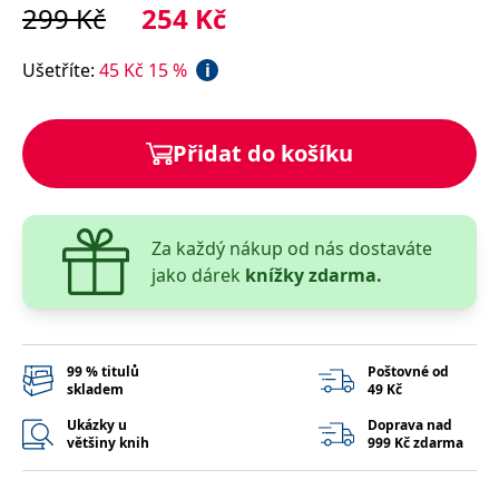
správně.
299
Kč
254
Kč
PHPSESSID
Zavřením
Cookie
PHP.net
prohlížeče
generovaný
www.bambook.cz
Ušetříte
:
45
Kč
15
%
i
aplikacemi
založenými
na jazyce
PHP. Toto je
univerzální
Přidat do košíku
identifikátor
používaný k
udržování
proměnných
relací
uživatelů.
Obvykle se
Za každý nákup od nás dostaváte
jedná o
jako dárek
knížky zdarma.
náhodně
vygenerované
číslo, jeho
použití může
být specifické
pro daný
web, ale
99 % titulů
Poštovné od
dobrým
skladem
49 Kč
příkladem je
udržování
Ukázky u
Doprava nad
přihlášeného
většiny knih
999 Kč zdarma
stavu
uživatele mezi
stránkami.