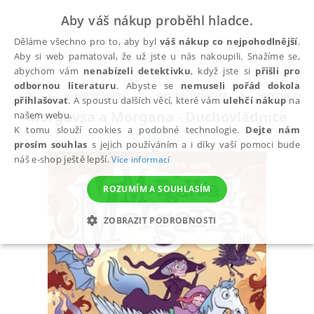
Aby váš nákup proběhl hladce.
Děláme všechno pro to, aby byl
váš nákup co nejpohodlnější
.
Aby si web pamatoval, že už jste u nás nakoupili. Snažíme se,
abychom vám
nenabízeli detektivku
, když jste si
přišli pro
odbornou literaturu
. Abyste se
nemuseli pořád dokola
Všechny knihy
Dětská literatura
Beletrie pro d
přihlašovat
. A spoustu dalších věcí, které vám
ulehčí nákup
na
Morgavsa a Morgana - Duchovládnice
našem webu.
K tomu slouží cookies a podobné technologie.
Dejte nám
Kopl Petr
prosím souhlas
s jejich používáním a i díky vaší pomoci bude
náš e-shop ještě lepší.
Více informací
ROZUMÍM A SOUHLASÍM
ZOBRAZIT PODROBNOSTI
NEZBYTNÉ
ANALYTICKÉ
MARKETINGOVÉ
FUNKČNÍ
NEZAŘAZENÉ SOUBORY