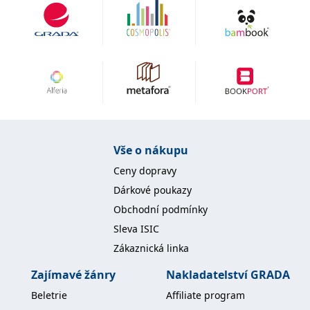
IDE
1 rok
Tento soubor cookie
Google LLC
nastavuje společnost
.doubleclick.net
Doubleclick a provádí
informace o tom, jak
koncový uživatel používá
webové stránky a
jakoukoli reklamu,
kterou koncový uživatel
mohl vidět před
návštěvou uvedeného
webu.
uid
.adform.net
2 měsíce
Tento soubor cookie
poskytuje jednoznačně
Vše o nákupu
přiřazené strojově
generované ID uživatele
Ceny dopravy
a shromažďuje údaje o
aktivitě na webu. Tato
Dárkové poukazy
data mohou být
odeslána k analýze a
Obchodní podmínky
hlášení třetí straně.
Sleva ISIC
Zákaznická linka
Zajímavé žánry
Nakladatelství GRADA
Beletrie
Affiliate program