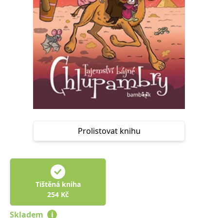
Nezbytné
Analytické
Marketingové
Funkční
Nezařazené soubory
Nezbytně nutné soubory cookie umožňují základní funkce webových
stránek, jako je přihlášení uživatele a správa účtu. Webové stránky nelze
bez nezbytně nutných souborů cookie správně používat.
Provider /
Název
Vyprší
Popis
Doména
CookieScriptConsent
1 měsíc
Tento soubor
CookieScript
cookie
www.grada.cz
používá
služba
Cookie-
Prolistovat knihu
Script.com k
zapamatování
předvoleb
souhlasu se
soubory
cookie
návštěvníků.
Je nutné, aby
Tištěná kniha
banner
cookie
254
Kč
Cookie-
Script.com
Skladem
i
fungoval