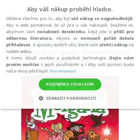
Aby váš nákup proběhl hladce.
Děláme všechno pro to, aby byl
váš nákup co nejpohodlnější
.
Aby si web pamatoval, že už jste u nás nakoupili. Snažíme se,
abychom vám
nenabízeli detektivku
, když jste si
přišli pro
odbornou literaturu
. Abyste se
nemuseli pořád dokola
Všechny knihy
Dětská literatura
Beletrie pro d
přihlašovat
. A spoustu dalších věcí, které vám
ulehčí nákup
na
Morgavsa a Morgana - Tajemství bájné
našem webu.
K tomu slouží cookies a podobné technologie.
Dejte nám
Chlupambry
prosím souhlas
s jejich používáním a i díky vaší pomoci bude
Kopl Petr
náš e-shop ještě lepší.
Více informací
ROZUMÍM A SOUHLASÍM
ZOBRAZIT PODROBNOSTI
NEZBYTNÉ
ANALYTICKÉ
MARKETINGOVÉ
FUNKČNÍ
NEZAŘAZENÉ SOUBORY