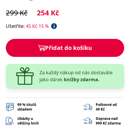
správně.
PHPSESSID
Zavřením
Cookie
299
Kč
254
Kč
PHP.net
prohlížeče
generovaný
www.bambook.cz
aplikacemi
založenými
Ušetříte
:
45
Kč
15
%
i
na jazyce
PHP. Toto je
univerzální
identifikátor
používaný k
Přidat do košíku
udržování
proměnných
relací
uživatelů.
Obvykle se
jedná o
náhodně
Za každý nákup od nás dostaváte
vygenerované
jako dárek
knížky zdarma.
číslo, jeho
použití může
být specifické
pro daný
web, ale
dobrým
příkladem je
99 % titulů
Poštovné od
udržování
skladem
49 Kč
přihlášeného
stavu
Ukázky u
Doprava nad
uživatele mezi
většiny knih
999 Kč zdarma
stránkami.