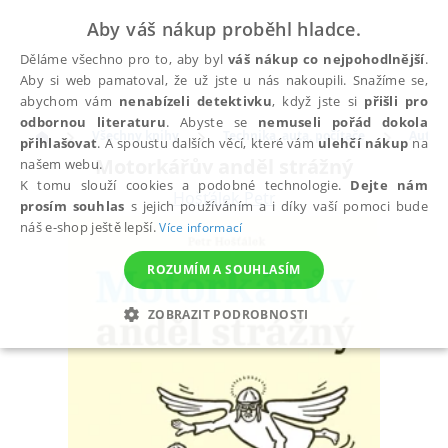
Aby váš nákup proběhl hladce.
Děláme všechno pro to, aby byl
váš nákup co nejpohodlnější
.
Aby si web pamatoval, že už jste u nás nakoupili. Snažíme se,
abychom vám
nenabízeli detektivku
, když jste si
přišli pro
odbornou literaturu
. Abyste se
nemuseli pořád dokola
Všechny knihy
Technika, auta, počítače
Auto 
přihlašovat
. A spoustu dalších věcí, které vám
ulehčí nákup
na
Motorkářův anděl strážný
našem webu.
K tomu slouží cookies a podobné technologie.
Dejte nám
Hošťálek Petr
prosím souhlas
s jejich používáním a i díky vaší pomoci bude
náš e-shop ještě lepší.
Více informací
ROZUMÍM A SOUHLASÍM
ZOBRAZIT PODROBNOSTI
NEZBYTNÉ
ANALYTICKÉ
MARKETINGOVÉ
FUNKČNÍ
NEZAŘAZENÉ SOUBORY