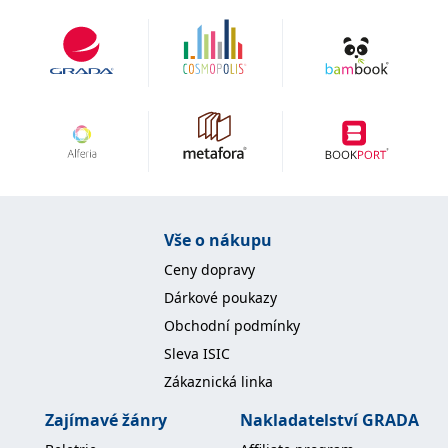
IDE
1 rok
Tento soubor cookie
Google LLC
nastavuje společnost
.doubleclick.net
Doubleclick a provádí
informace o tom, jak
koncový uživatel používá
webové stránky a
jakoukoli reklamu,
kterou koncový uživatel
mohl vidět před
návštěvou uvedeného
webu.
uid
.adform.net
2 měsíce
Tento soubor cookie
poskytuje jednoznačně
přiřazené strojově
Vše o nákupu
generované ID uživatele
a shromažďuje údaje o
aktivitě na webu. Tato
Ceny dopravy
data mohou být
odeslána k analýze a
Dárkové poukazy
hlášení třetí straně.
Obchodní podmínky
Sleva ISIC
Zákaznická linka
Zajímavé žánry
Nakladatelství GRADA