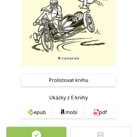
Nezbytné
Analytické
Marketingové
Funkční
Nezařazené soubory
Nezbytně nutné soubory cookie umožňují základní funkce webových
stránek, jako je přihlášení uživatele a správa účtu. Webové stránky nelze
bez nezbytně nutných souborů cookie správně používat.
Provider /
Název
Vyprší
Popis
Doména
CookieScriptConsent
1 měsíc
Tento soubor
CookieScript
cookie
www.grada.cz
používá
služba
Cookie-
Prolistovat knihu
Script.com k
zapamatování
předvoleb
souhlasu se
Ukázky z E-knihy
soubory
cookie
návštěvníků.
epub
mobi
pdf
Je nutné, aby
banner
cookie
Cookie-
Script.com
fungoval