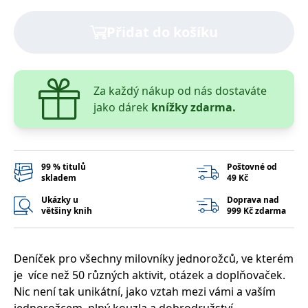
správně.
PHPSESSID
Zavřením
Cookie
PHP.net
Přidat do košíku
prohlížeče
generovaný
www.bambook.cz
aplikacemi
založenými
na jazyce
PHP. Toto je
univerzální
Za každý nákup od nás dostaváte
identifikátor
používaný k
jako dárek
knížky zdarma.
udržování
proměnných
relací
uživatelů.
Obvykle se
jedná o
99 % titulů
Poštovné od
náhodně
skladem
49 Kč
vygenerované
číslo, jeho
použití může
Ukázky u
Doprava nad
být specifické
většiny knih
999 Kč zdarma
pro daný
web, ale
dobrým
příkladem je
udržování
Deníček pro všechny milovníky jednorožců, ve kterém
přihlášeného
je více než 50 různých aktivit, otázek a doplňovaček.
stavu
uživatele mezi
Nic není tak unikátní, jako vztah mezi vámi a vaším
stránkami.