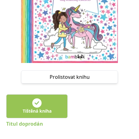
Nezbytné
Analytické
Marketingové
Funkční
Nezařazené soubory
Nezbytně nutné soubory cookie umožňují základní funkce webových
stránek, jako je přihlášení uživatele a správa účtu. Webové stránky nelze
bez nezbytně nutných souborů cookie správně používat.
Provider /
Název
Vyprší
Popis
Doména
CookieScriptConsent
1 měsíc
Tento soubor
CookieScript
cookie
www.grada.cz
používá
služba
Prolistovat knihu
Cookie-
Script.com k
zapamatování
předvoleb
souhlasu se
soubory
cookie
návštěvníků.
Tištěná kniha
Je nutné, aby
banner
Titul doprodán
cookie
Cookie-
Script.com
fungoval