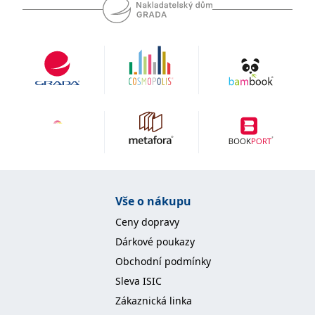
se měly zobrazovat a
které by mohly být
relevantní pro
koncového uživatele,
který si prohlíží web.
MUID
1 rok
Tento soubor cookie je v
Microsoft
Microsoftu široce
Corporation
používán jako jedinečný
.clarity.ms
identifikátor uživatele.
Lze jej nastavit pomocí
vložených skriptů
Microsoft. Široce se věří,
že se synchronizuje s
mnoha různými
doménami společnosti
Microsoft, což umožňuje
sledování uživatelů.
sid
.seznam.cz
1 měsíc
Toto je velmi běžný
Vše o nákupu
název souboru cookie,
ale pokud je nalezen
Ceny dopravy
jako soubor cookie
relace, bude
Dárkové poukazy
pravděpodobně použit
jako pro správu stavu
Obchodní podmínky
relace.
Sleva ISIC
_gcl_au
3 měsíce
Tento soubor cookie
Google LLC
nastavuje společnost
.grada.cz
Zákaznická linka
Doubleclick a provádí
informace o tom, jak