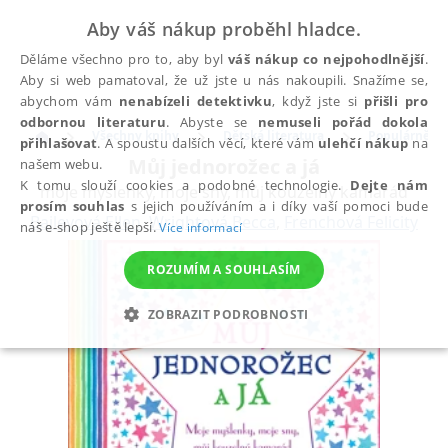
Aby váš nákup proběhl hladce.
Děláme všechno pro to, aby byl
váš nákup co nejpohodlnější
.
Aby si web pamatoval, že už jste u nás nakoupili. Snažíme se,
abychom vám
nenabízeli detektivku
, když jste si
přišli pro
odbornou literaturu
. Abyste se
nemuseli pořád dokola
Všechny knihy
Dětská literatura
Populárně na
přihlašovat
. A spoustu dalších věcí, které vám
ulehčí nákup
na
Můj jednorožec a já
našem webu.
K tomu slouží cookies a podobné technologie.
Dejte nám
moje myšlenky, moje sny, můj kouzelný kamarád
prosím souhlas
s jejich používáním a i díky vaší pomoci bude
Baileyová Ellen
,
Wrightová Becca
,
Frenchová Felicity
náš e-shop ještě lepší.
Více informací
ROZUMÍM A SOUHLASÍM
ZOBRAZIT PODROBNOSTI
NEZBYTNÉ
ANALYTICKÉ
MARKETINGOVÉ
FUNKČNÍ
NEZAŘAZENÉ SOUBORY