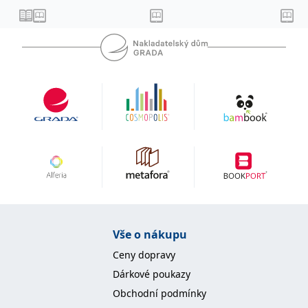
IDE
1 rok
Tento soubor cookie
Google LLC
nastavuje společnost
.doubleclick.net
Doubleclick a provádí
informace o tom, jak
koncový uživatel používá
webové stránky a
jakoukoli reklamu,
kterou koncový uživatel
mohl vidět před
návštěvou uvedeného
webu.
uid
.adform.net
2 měsíce
Tento soubor cookie
poskytuje jednoznačně
přiřazené strojově
generované ID uživatele
a shromažďuje údaje o
aktivitě na webu. Tato
data mohou být
odeslána k analýze a
hlášení třetí straně.
Vše o nákupu
Ceny dopravy
Dárkové poukazy
Obchodní podmínky