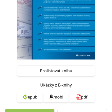
Nezbytné
Analytické
Marketingové
Funkční
Nezařazené soubory
Nezbytně nutné soubory cookie umožňují základní funkce webových
stránek, jako je přihlášení uživatele a správa účtu. Webové stránky nelze
bez nezbytně nutných souborů cookie správně používat.
Provider /
Název
Vyprší
Popis
Doména
CookieScriptConsent
1 měsíc
Tento soubor
CookieScript
cookie
www.grada.cz
používá
služba
Cookie-
Script.com k
Prolistovat knihu
zapamatování
předvoleb
souhlasu se
soubory
Ukázky z E-knihy
cookie
návštěvníků.
Je nutné, aby
banner
epub
mobi
pdf
cookie
Cookie-
Script.com
fungoval