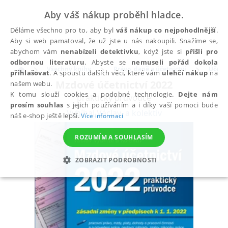
Aby váš nákup proběhl hladce.
Děláme všechno pro to, aby byl
váš nákup co nejpohodlnější
.
Aby si web pamatoval, že už jste u nás nakoupili. Snažíme se,
abychom vám
nenabízeli detektivku
, když jste si
přišli pro
odbornou literaturu
. Abyste se
nemuseli pořád dokola
Všechny knihy
Právo, daně a účetnictví
Účetni
přihlašovat
. A spoustu dalších věcí, které vám
ulehčí nákup
na
Mzdové účetnictví 2022
našem webu.
K tomu slouží cookies a podobné technologie.
Dejte nám
praktický průvodce
prosím souhlas
s jejich používáním a i díky vaší pomoci bude
Vybíhal Václav
,
a kolektiv
náš e-shop ještě lepší.
Více informací
ROZUMÍM A SOUHLASÍM
ZOBRAZIT PODROBNOSTI
NEZBYTNÉ
ANALYTICKÉ
MARKETINGOVÉ
FUNKČNÍ
NEZAŘAZENÉ SOUBORY