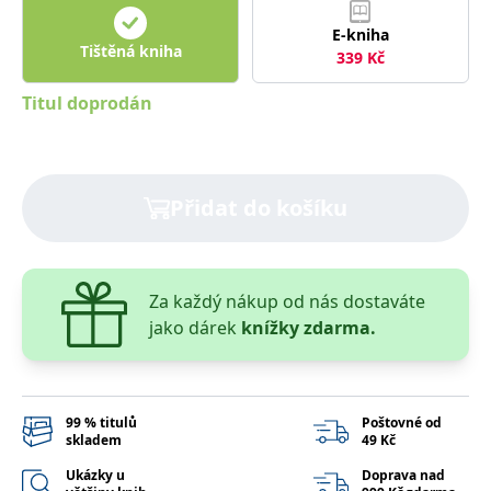
správně.
E-kniha
PHPSESSID
Zavřením
Cookie
PHP.net
Tištěná kniha
prohlížeče
generovaný
www.bambook.cz
339
Kč
aplikacemi
založenými
Titul doprodán
na jazyce
PHP. Toto je
univerzální
identifikátor
používaný k
udržování
proměnných
Přidat do košíku
relací
uživatelů.
Obvykle se
jedná o
náhodně
vygenerované
Za každý nákup od nás dostaváte
číslo, jeho
použití může
jako dárek
knížky zdarma.
být specifické
pro daný
web, ale
dobrým
příkladem je
udržování
přihlášeného
99 % titulů
Poštovné od
stavu
skladem
49 Kč
uživatele mezi
stránkami.
Ukázky u
Doprava nad