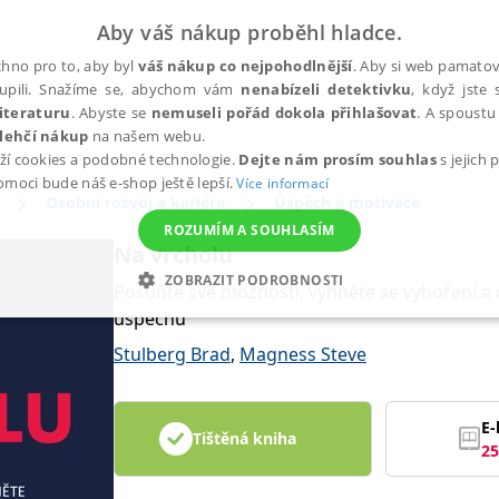
Aby váš nákup proběhl hladce.
hno pro to, aby byl
váš nákup co nejpohodlnější
. Aby si web pamatova
upili. Snažíme se, abychom vám
nenabízeli detektivku
, když jste 
iteraturu
. Abyste se
nemuseli pořád dokola přihlašovat
. A spoustu 
lehčí nákup
na našem webu.
ží cookies a podobné technologie.
Dejte nám prosím souhlas
s jejich
pomoci bude náš e-shop ještě lepší.
Více informací
Osobní rozvoj a kariéra
Úspěch a motivace
ROZUMÍM A SOUHLASÍM
Na vrcholu
ZOBRAZIT PODROBNOSTI
Posuňte své možnosti, vyhněte se vyhoření a 
úspěchu
ANALYTICKÉ
MARKETINGOVÉ
FUNKČNÍ
NEZ
Stulberg Brad
,
Magness Steve
Nezbytné
Analytické
Marketingové
Funkční
Nezařazené soubory
E-
Tištěná kniha
25
h stránek, jako je přihlášení uživatele a správa účtu. Webové stránky nelze bez nez