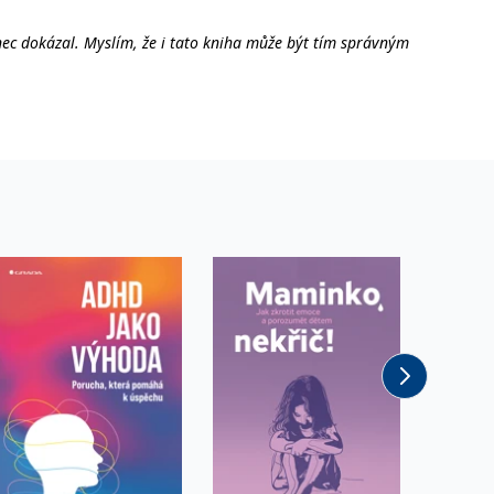
nec dokázal. Myslím, že i tato kniha může být tím správným
vit pomocí vložených skriptů Microsoft. Široce se věří, že se
ěpodobně použit jako pro správu stavu relace.
l používá webové stránky a jakoukoli reklamu, kterou koncový
využil svůj potenciál na maximum. Téma je velmi aktuální
u pro interní analýzu.
ňuje nám komunikovat s uživatelem, který již dříve navštívil
, zda prohlížeč návštěvníka webu podporuje soubory cookie.
počinkem platí úplně pro každého, stejně jako rady
 snoubí s koučinkem a dobrými nápady.
l používá webové stránky a jakoukoli reklamu, kterou koncový
 údaje o aktivitě na webu. Tato data mohou být odeslána k
Akce -4