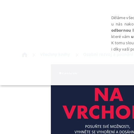
Děláme všec
u nás nako
odbornou l
které vám
u
K tomu slou
i díky vaší 
Všechny knihy
Osobní rozvoj a poznání
NEZBYTNÉ
Nezbytně nutné soubory cookie umožňují základní funkce webovýc
Provider /