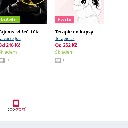
Bestseller
Novinka
Tajemství řeči těla
Terapie do kapsy
ADHD j
Navarro Joe
Terapie.cz
Hansen 
Od
216
Kč
Od
252
Kč
Od
252
Skladem
Skladem
Sklade