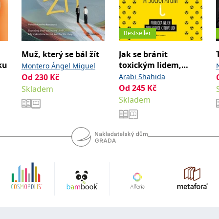
Bestseller
Muž, který se bál žít
Jak se bránit
ku
toxickým lidem,
Montero Ángel Miguel
manipulátorům a
Od
230
Kč
Arabi Shahida
sociopatům
Od
245
Kč
Skladem
Skladem