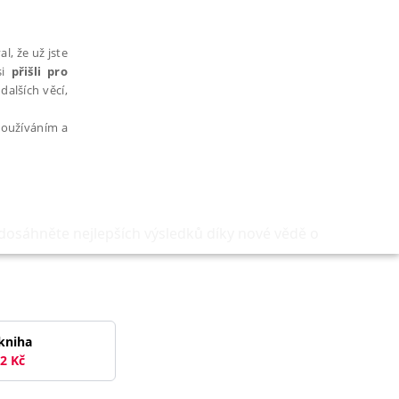
l, že už jste
si
přišli pro
dalších věcí,
 používáním a
dosáhněte nejlepších výsledků díky nové vědě o
AŘAZENÉ SOUBORY
kniha
2
Kč
bytně nutných souborů cookie správně používat.