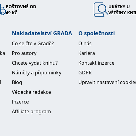
POŠTOVNÉ OD
UKÁZKY U
49 KČ
VĚTŠINY KNI
Nakladatelství GRADA
O společnosti
Co se čte v Gradě?
O nás
ika
Pro autory
Kariéra
Chcete vydat knihu?
Kontakt inzerce
Náměty a připomínky
GDPR
í
Blog
Upravit nastavení cookie
Vědecká redakce
Inzerce
Affiliate program