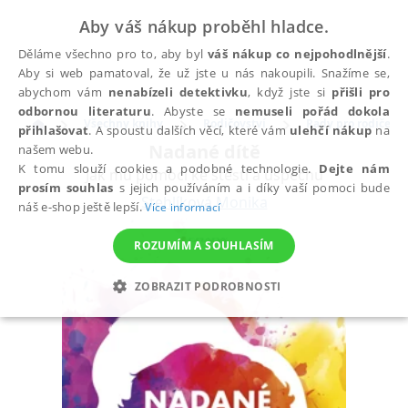
Aby váš nákup proběhl hladce.
Děláme všechno pro to, aby byl
váš nákup co nejpohodlnější
.
Aby si web pamatoval, že už jste u nás nakoupili. Snažíme se,
abychom vám
nenabízeli detektivku
, když jste si
přišli pro
odbornou literaturu
. Abyste se
nemuseli pořád dokola
Všechny knihy
Rodičovství
Rady pro rodiče
přihlašovat
. A spoustu dalších věcí, které vám
ulehčí nákup
na
Nadané dítě
našem webu.
K tomu slouží cookies a podobné technologie.
Dejte nám
Jak mu pomoci ke štěstí a úspěchu
prosím souhlas
s jejich používáním a i díky vaší pomoci bude
Stehlíková Monika
náš e-shop ještě lepší.
Více informací
ROZUMÍM A SOUHLASÍM
ZOBRAZIT PODROBNOSTI
NEZBYTNÉ
ANALYTICKÉ
MARKETINGOVÉ
FUNKČNÍ
NEZAŘAZENÉ SOUBORY