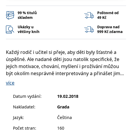
__cf_bm
30 minut
Tento soubor
Cloudflare Inc.
cookie se
.heureka.cz
používá k
99 % titulů
Poštovné od
rozlišení mezi
skladem
49 Kč
lidmi a
roboty. To je
Ukázky u
Doprava nad
pro web
přínosné, aby
většiny knih
999 Kč zdarma
bylo možné
podávat
platné zprávy
o používání
Každý rodič i učitel si přeje, aby děti byly šťastné a
jejich
webových
úspěšné. Ale nadané děti jsou natolik specifické, že
stránek.
jejich motivace, chování, myšlení i prožívání můžou
CookieConsent
1 rok
Tento soubor
Cybot A/S
být okolím nesprávně interpretovány a přinášet jim
cookie ukládá
www.bambook.cz
stav souhlasu
tak trápení, nepochopení a problémy – jak doma, tak
uživatele se
více
soubory
ve škole. Intelekt, paměť, vnímavost, citlivost i
cookie pro
aktuální
zvídavost nadaných dětí bývají od útlého věku
Datum vydání
:
19.02.2018
doménu.
fenomenální, v některých oblastech může být ale
G_ENABLED_IDPS
1 rok 1
Slouží k
Google LLC
Nakladatel
:
Grada
vývoj naopak nerovnoměrný až opožděný. A proto
měsíc
přihlášení
.www.grada.cz
pomocí
vyžadují specifický přístup. Výchova a vzdělávání
Jazyk
:
Čeština
Google
těchto dětí může být pro dospělé velmi náročná až
ASP.NET_SessionId
Zavřením
Tento soubor
Microsoft
Počet stran
:
160
stresující a dostávat je do situací bezradnosti i
prohlížeče
cookie
Corporation