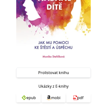
Nezbytné
Analytické
Marketingové
Funkční
Nezařazené soubory
Nezbytně nutné soubory cookie umožňují základní funkce webových
stránek, jako je přihlášení uživatele a správa účtu. Webové stránky nelze
bez nezbytně nutných souborů cookie správně používat.
Provider /
Název
Vyprší
Popis
Doména
CookieScriptConsent
1 měsíc
Tento soubor
CookieScript
cookie
www.grada.cz
používá
služba
Cookie-
Script.com k
zapamatování
předvoleb
Prolistovat knihu
souhlasu se
soubory
cookie
návštěvníků.
Ukázky z E-knihy
Je nutné, aby
banner
cookie
epub
mobi
pdf
Cookie-
Script.com
fungoval