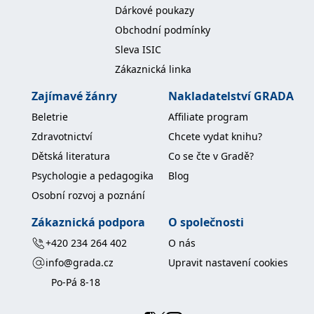
Dárkové poukazy
Nezbytné
Analytické
Marketingové
Funkční
Obchodní podmínky
Nezařazené soubory
Sleva ISIC
Nezbytně nutné soubory cookie umožňují základní funkce webových
Zákaznická linka
stránek, jako je přihlášení uživatele a správa účtu. Webové stránky nelze
bez nezbytně nutných souborů cookie správně používat.
Zajímavé žánry
Nakladatelství GRADA
Provider /
Beletrie
Affiliate program
Název
Vyprší
Popis
Doména
Zdravotnictví
Chcete vydat knihu?
CookieScriptConsent
1 měsíc
Tento soubor
CookieScript
cookie
www.grada.cz
Dětská literatura
Co se čte v Gradě?
používá
služba
Psychologie a pedagogika
Blog
Cookie-
Script.com k
Osobní rozvoj a poznání
zapamatování
předvoleb
Zákaznická podpora
O společnosti
souhlasu se
soubory
cookie
+420 234 264 402
O nás
návštěvníků.
Je nutné, aby
info@grada.cz
Upravit nastavení cookies
banner
cookie
Po-Pá 8-18
Cookie-
Script.com
fungoval