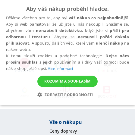
Aby váš nákup proběhl hladce.
Děláme všechno pro to, aby byl
váš nákup co nejpohodlnější
.
Aby si web pamatoval, že už jste u nás nakoupili. Snažíme se,
abychom vám
nenabízeli detektivku
, když jste si
přišli pro
odbornou literaturu
. Abyste se
nemuseli pořád dokola
přihlašovat
. A spoustu dalších věcí, které vám
ulehčí nákup
na
našem webu.
K tomu slouží cookies a podobné technologie.
Dejte nám
prosím souhlas
s jejich používáním a i díky vaší pomoci bude
náš e-shop ještě lepší.
Více informací
ROZUMÍM A SOUHLASÍM
ZOBRAZIT PODROBNOSTI
NEZBYTNÉ
ANALYTICKÉ
MARKETINGOVÉ
FUNKČNÍ
NEZAŘAZENÉ SOUBORY
Vše o nákupu
Ceny dopravy