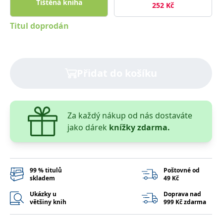
Tištěná kniha
správně.
252
Kč
PHPSESSID
Zavřením
Cookie
PHP.net
Titul doprodán
prohlížeče
generovaný
www.bambook.cz
aplikacemi
založenými
na jazyce
PHP. Toto je
univerzální
identifikátor
Přidat do košíku
používaný k
udržování
proměnných
relací
uživatelů.
Obvykle se
Za každý nákup od nás dostaváte
jedná o
náhodně
jako dárek
knížky zdarma.
vygenerované
číslo, jeho
použití může
být specifické
pro daný
web, ale
dobrým
99 % titulů
Poštovné od
příkladem je
skladem
49 Kč
udržování
přihlášeného
Ukázky u
Doprava nad
stavu
většiny knih
999 Kč zdarma
uživatele mezi
stránkami.