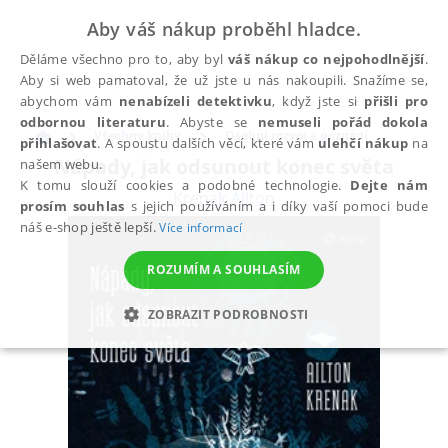
Aby váš nákup proběhl hladce.
Děláme všechno pro to, aby byl
váš nákup co nejpohodlnější
.
Aby si web pamatoval, že už jste u nás nakoupili. Snažíme se,
abychom vám
nenabízeli detektivku
, když jste si
přišli pro
odbornou literaturu
. Abyste se
nemuseli pořád dokola
Všechny knihy
Osobní rozvoj a poznání
přihlašovat
. A spoustu dalších věcí, které vám
ulehčí nákup
na
Nápady, jak odsunout konec světa
našem webu.
K tomu slouží cookies a podobné technologie.
Dejte nám
Krenak Ailton
prosím souhlas
s jejich používáním a i díky vaší pomoci bude
náš e-shop ještě lepší.
Více informací
ROZUMÍM A SOUHLASÍM
ZOBRAZIT PODROBNOSTI
NEZBYTNÉ
ANALYTICKÉ
MARKETINGOVÉ
FUNKČNÍ
NEZAŘAZENÉ SOUBORY