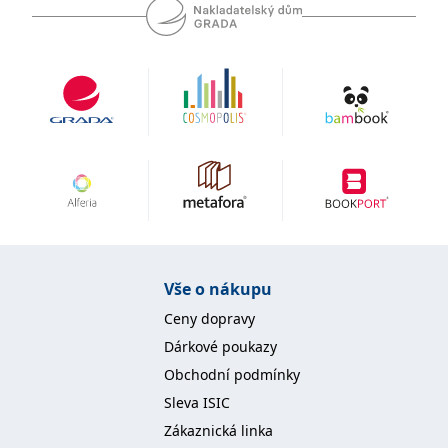
se měly zobrazovat a
které by mohly být
relevantní pro
koncového uživatele,
který si prohlíží web.
MUID
1 rok
Tento soubor cookie je v
Microsoft
Microsoftu široce
Corporation
používán jako jedinečný
.clarity.ms
identifikátor uživatele.
Lze jej nastavit pomocí
vložených skriptů
Microsoft. Široce se věří,
že se synchronizuje s
mnoha různými
doménami společnosti
Microsoft, což umožňuje
sledování uživatelů.
sid
.seznam.cz
1 měsíc
Toto je velmi běžný
Vše o nákupu
název souboru cookie,
ale pokud je nalezen
Ceny dopravy
jako soubor cookie
relace, bude
Dárkové poukazy
pravděpodobně použit
jako pro správu stavu
Obchodní podmínky
relace.
Sleva ISIC
_gcl_au
3 měsíce
Tento soubor cookie
Google LLC
nastavuje společnost
.grada.cz
Zákaznická linka
Doubleclick a provádí
informace o tom, jak