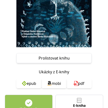
Nezbytné
Analytické
Marketingové
Funkční
Nezařazené soubory
Nezbytně nutné soubory cookie umožňují základní funkce webových
stránek, jako je přihlášení uživatele a správa účtu. Webové stránky nelze
bez nezbytně nutných souborů cookie správně používat.
Provider /
Název
Vyprší
Popis
Doména
CookieScriptConsent
1 měsíc
Tento soubor
CookieScript
cookie
www.grada.cz
používá
Prolistovat knihu
služba
Cookie-
Script.com k
zapamatování
Ukázky z E-knihy
předvoleb
souhlasu se
soubory
cookie
epub
mobi
pdf
návštěvníků.
Je nutné, aby
banner
cookie
Cookie-
Script.com
E-kniha
fungoval