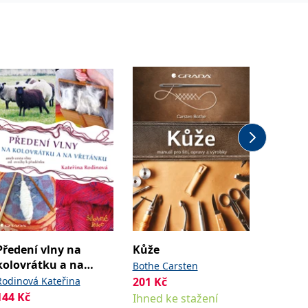
Předení vlny na
Kůže
Háčko
kolovrátku a na
Bothe Carsten
Bednářo
vřetánku
Rodinová Kateřina
201
Kč
Od
252
144
Kč
Ihned ke stažení
Sklade