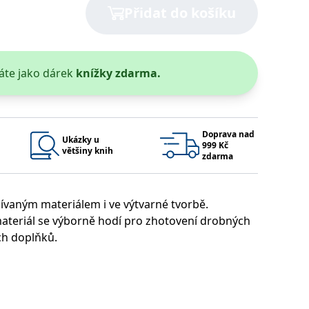
Přidat do košíku
 se soubory cookie návštěvníků. Je nutné, aby banner cookie
používaný k udržování proměnných relací uživatelů. Obvykle se
obrým příkladem je udržování přihlášeného stavu uživatele
áte jako dárek
knížky zdarma.
y bylo možné podávat platné zprávy o používání jejich
u.
Doprava nad
Ukázky u
999 Kč
většiny knih
zdarma
žívaným materiálem i ve výtvarné tvorbě.
 materiál se výborně hodí pro zhotovení drobných
ch doplňků.
Vyprší
Popis
ění správného vzhledu dialogových oken.
1 rok
### Luigisbox???
avštívenou stránku a slouží k počítání a sledování zobrazení
jazyků a zemí
1 rok
u na sociálních médiích. Může také shromažďovat informace o
avštívené stránky.