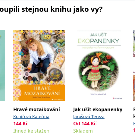
koupili stejnou knihu jako vy?
Hravé mozaikování
Jak ušít ekopanenky
Konířová Kateřina
Jarošová Tereza
144
Kč
Od
144
Kč
Ihned ke stažení
Skladem