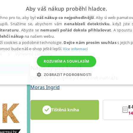
Aby váš nákup proběhl hladce.
hno pro to, aby byl
váš nákup co nejpohodlnější
. Aby si web pamatova
upili. Snažíme se, abychom vám
nenabízeli detektivku
, když jste 
iteraturu
. Abyste se
nemuseli pořád dokola přihlašovat
. A spoustu 
lehčí nákup
na našem webu.
ží cookies a podobné technologie.
Dejte nám prosím souhlas
s jejich
pomoci bude náš e-shop ještě lepší.
Více informací
í
Výtvarné techniky
ROZUMÍM A SOUHLASÍM
Nápady pro korek
ZOBRAZIT PODROBNOSTI
Dekorace a doplňky z korkové metráže
ANALYTICKÉ
MARKETINGOVÉ
FUNKČNÍ
NEZ
Moras Ingrid
E-
Tištěná kniha
Nezbytné
Analytické
Marketingové
Funkční
Nezařazené soubory
14
h stránek, jako je přihlášení uživatele a správa účtu. Webové stránky nelze bez nez