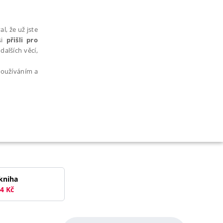
l, že už jste
si
přišli pro
dalších věcí,
 používáním a
AŘAZENÉ SOUBORY
kniha
4
Kč
bytně nutných souborů cookie správně používat.