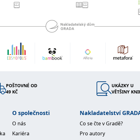
POŠTOVNÉ OD
UKÁZKY U
49 KČ
VĚTŠINY KNI
O společnosti
Nakladatelství GRAD
O nás
Co se čte v Gradě?
ika
Kariéra
Pro autory