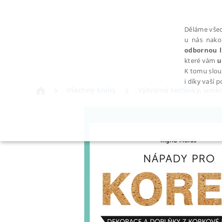
Děláme všec
u nás nako
odbornou l
které vám
u
K tomu slou
i díky vaší 
Všechny knihy
Výtvarné techniky, uměn
NEZBYTNÉ
Nezbytně nutné soubory cookie umožňují základní funkce webovýc
Provider /