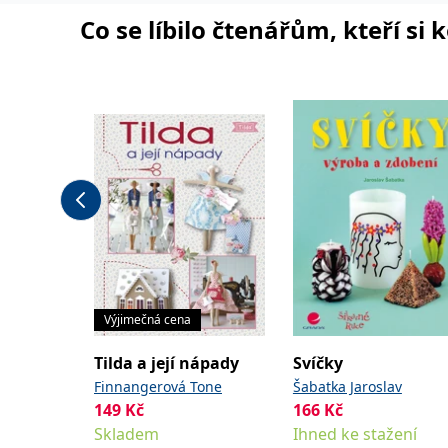
Co se líbilo čtenářům, kteří si 
Výjimečná cena
Tilda a její nápady
Svíčky
Finnangerová Tone
Šabatka Jaroslav
149
Kč
166
Kč
Skladem
Ihned ke stažení