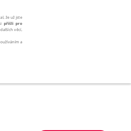
l, že už jste
si
přišli pro
dalších věcí,
 používáním a
AŘAZENÉ SOUBORY
bytně nutných souborů cookie správně používat.