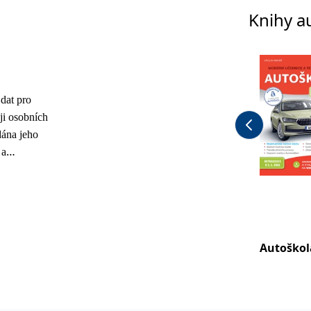
Knihy a
dat pro
ji osobních
dána jeho
 a
ž 10 let. Ve
zovaný
d lektorů v
ikou
Autoškol