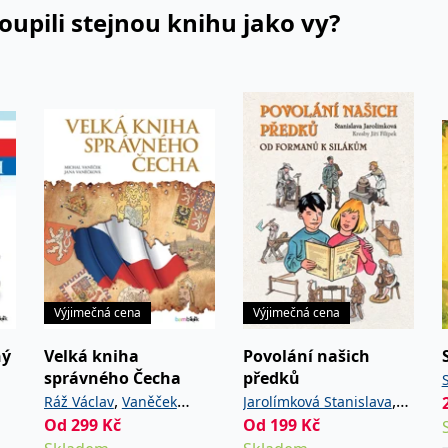
koupili stejnou knihu jako vy?
Výjimečná cena
Výjimečná cena
ný
Velká kniha
Povolání našich
správného Čecha
předků
,
,
Ráž Václav
Vaněček
Jarolímková Stanislava
Od
299
,
Kč
Od
199
Kč
Michal
Vaněčková Jana
Filípek Jiří