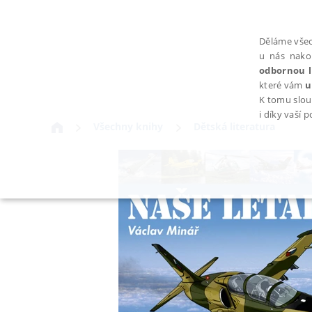
Děláme všec
u nás nako
odbornou l
které vám
u
K tomu slou
i díky vaší 
Všechny knihy
Dětská literatura
NEZBYTNÉ
Nezbytně nutné soubory cookie umožňují základní funkce webovýc
Provider /