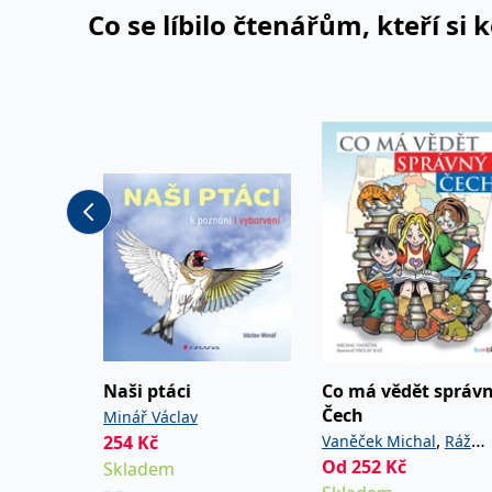
Co se líbilo čtenářům, kteří si 
Naši ptáci
Co má vědět správ
Čech
Minář Václav
,
254
Kč
Vaněček Michal
Ráž
Od
252
Kč
Skladem
Václav