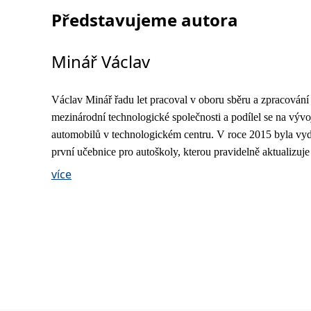
Představujeme autora
Minář Václav
Václav Minář řadu let pracoval v oboru sběru a zpracování 
mezinárodní technologické společnosti a podílel se na vývo
automobilů v technologickém centru. V roce 2015 byla vy
první učebnice pro autoškoly, kterou pravidelně aktualizuje
přizpůsobuje trendům moderní individuální mobility více ne
více
spolupráci s Asociací autoškol dodává obsah pro minimali
autoškolský atlas, který slouží jako podklad pro ústní výkla
autoškolách. Tvoří také dětské vybarvovací knížky s témat
českých reálií, jejichž ilustrace sám kreslí.