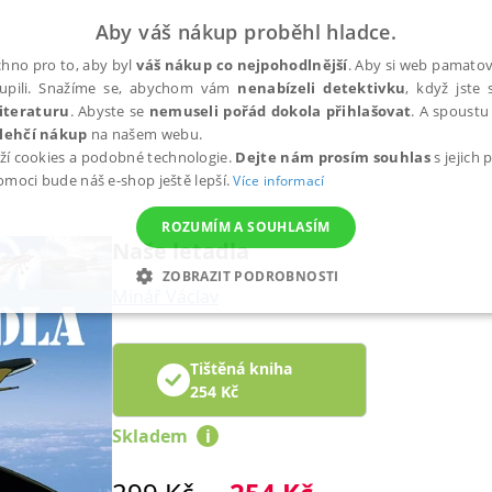
Aby váš nákup proběhl hladce.
hno pro to, aby byl
váš nákup co nejpohodlnější
. Aby si web pamatova
upili. Snažíme se, abychom vám
nenabízeli detektivku
, když jste 
iteraturu
. Abyste se
nemuseli pořád dokola přihlašovat
. A spoustu 
lehčí nákup
na našem webu.
ží cookies a podobné technologie.
Dejte nám prosím souhlas
s jejich
pomoci bude náš e-shop ještě lepší.
Více informací
ROZUMÍM A SOUHLASÍM
Naše letadla
ZOBRAZIT PODROBNOSTI
Minář Václav
ANALYTICKÉ
MARKETINGOVÉ
FUNKČNÍ
NEZ
Tištěná kniha
254
Kč
Nezbytné
Analytické
Marketingové
Funkční
Nezařazené soubory
Skladem
i
h stránek, jako je přihlášení uživatele a správa účtu. Webové stránky nelze bez nez