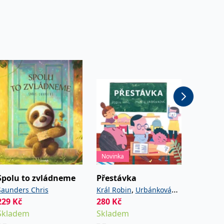
Novinka
Výjimeč
Spolu to zvládneme
Přestávka
Barevn
,
Saunders Chris
Král Robin
Urbánková
Farnswo
229
Kč
280
Kč
Od
165
Marie
Learmo
Skladem
Skladem
Sklade