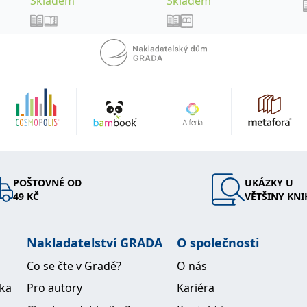
Skladem
Skladem
POŠTOVNÉ OD
UKÁZKY U
49 KČ
VĚTŠINY KNI
Nakladatelství GRADA
O společnosti
Co se čte v Gradě?
O nás
ika
Pro autory
Kariéra