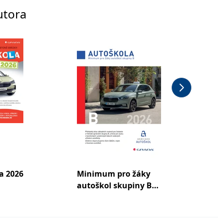
utora
a 2026
Minimum pro žáky
Autošk
autoškol skupiny B
2026