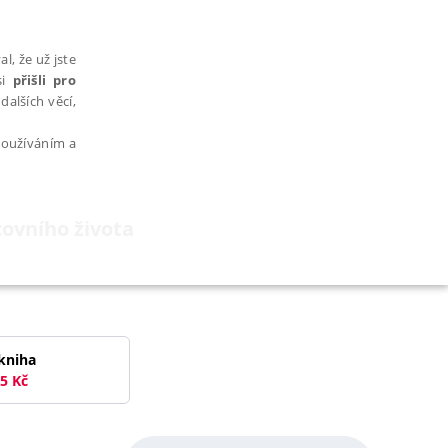
l, že už jste
si
přišli pro
dalších věcí,
 používáním a
covního života
AŘAZENÉ SOUBORY
kniha
5
Kč
bytně nutných souborů cookie správně používat.