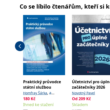
Co se líbilo čtenářům, kteří si 
Praktický průvodce
Účetnictví pro úpln
státní službou
začátečníky 2026
,
a
Homfray Šárka
Novotný Pavel
kolektiv
180
Kč
Od
209
Kč
Ihned ke stažení
Skladem