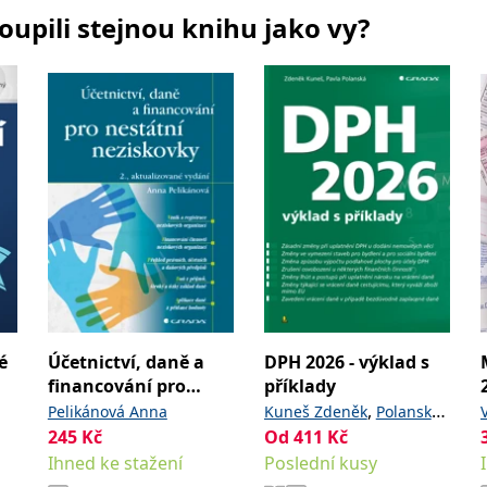
koupili stejnou knihu jako vy?
é
Účetnictví, daně a
DPH 2026 - výklad s
financování pro
příklady
nestátní neziskovky
,
Pelikánová Anna
Kuneš Zdeněk
Polanská
245
Kč
Od
411
Kč
Pavla
Ihned ke stažení
Poslední kusy