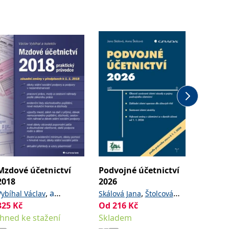
Mzdové účetnictví
Podvojné účetnictví
Daňové
2018
2026
Marková
,
a
,
Vybíhal Václav
Skálová Jana
Štolcová
127
Kč
kolektiv
325
Kč
Od
216
Kč
Anna
Ihned k
Ihned ke stažení
Skladem