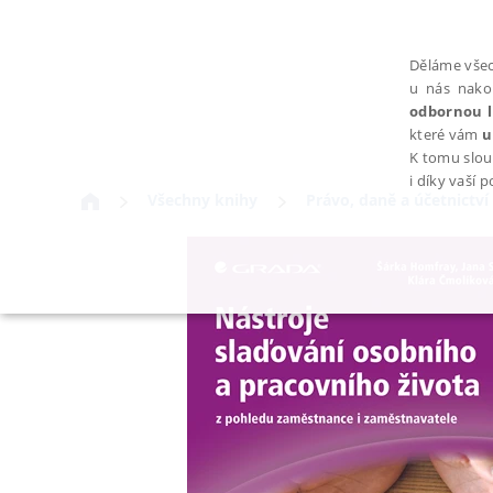
Děláme všec
u nás nako
odbornou l
které vám
u
K tomu slou
i díky vaší 
Všechny knihy
Právo, daně a účetnictví
NEZBYTNÉ
Nezbytně nutné soubory cookie umožňují základní funkce webovýc
Provider /