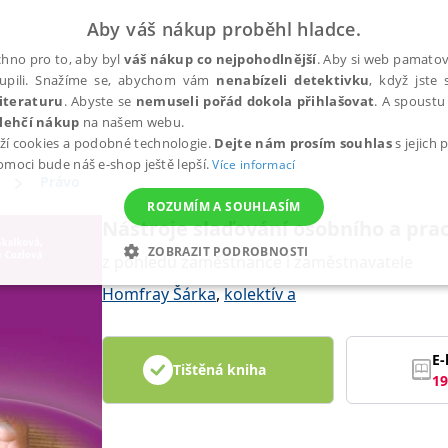
Aby váš nákup proběhl hladce.
hno pro to, aby byl
váš nákup co nejpohodlnější
. Aby si web pamatova
upili. Snažíme se, abychom vám
nenabízeli detektivku
, když jste 
iteraturu
. Abyste se
nemuseli pořád dokola přihlašovat
. A spoustu 
lehčí nákup
na našem webu.
ží cookies a podobné technologie.
Dejte nám prosím souhlas
s jejich
pomoci bude náš e-shop ještě lepší.
Více informací
Právo
ROZUMÍM A SOUHLASÍM
Nástroje slaďování osobního a pra
ZOBRAZIT PODROBNOSTI
z pohledu zaměstnance i zaměstnavatele
ANALYTICKÉ
MARKETINGOVÉ
FUNKČNÍ
NEZ
Homfray Šárka
,
kolektív a
E-
Tištěná kniha
Nezbytné
Analytické
Marketingové
Funkční
Nezařazené soubory
19
h stránek, jako je přihlášení uživatele a správa účtu. Webové stránky nelze bez nez