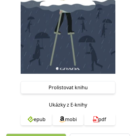
Nezbytné
Analytické
Marketingové
Funkční
Nezařazené soubory
Nezbytně nutné soubory cookie umožňují základní funkce webových
stránek, jako je přihlášení uživatele a správa účtu. Webové stránky nelze
bez nezbytně nutných souborů cookie správně používat.
Provider /
Název
Vyprší
Popis
Doména
CookieScriptConsent
1 měsíc
Tento soubor
CookieScript
cookie
www.grada.cz
používá
služba
Cookie-
Script.com k
Prolistovat knihu
zapamatování
předvoleb
souhlasu se
soubory
Ukázky z E-knihy
cookie
návštěvníků.
Je nutné, aby
banner
epub
mobi
pdf
cookie
Cookie-
Script.com
fungoval