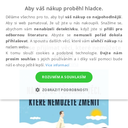
Aby váš nákup proběhl hladce.
Děláme všechno pro to, aby byl
váš nákup co nejpohodlnější
.
Aby si web pamatoval, že už jste u nás nakoupili. Snažíme se,
abychom vám
nenabízeli detektivku
, když jste si
přišli pro
odbornou literaturu
. Abyste se
nemuseli pořád dokola
Všechny knihy
Osobní rozvoj a poznání
Šťastn
přihlašovat
. A spoustu dalších věcí, které vám
ulehčí nákup
na
Naučte se přijímat věci, které nemůžete
našem webu.
K tomu slouží cookies a podobné technologie.
Dejte nám
změnit
prosím souhlas
s jejich používáním a i díky vaší pomoci bude
Scarlet Janina
náš e-shop ještě lepší.
Více informací
ROZUMÍM A SOUHLASÍM
ZOBRAZIT PODROBNOSTI
NEZBYTNÉ
ANALYTICKÉ
MARKETINGOVÉ
FUNKČNÍ
NEZAŘAZENÉ SOUBORY