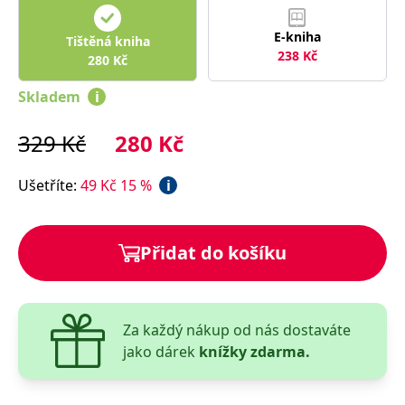
správně.
PHPSESSID
Zavřením
Cookie
PHP.net
E-kniha
Tištěná kniha
prohlížeče
generovaný
www.bambook.cz
238
Kč
aplikacemi
280
Kč
založenými
na jazyce
Skladem
i
PHP. Toto je
univerzální
identifikátor
používaný k
329
Kč
280
Kč
udržování
proměnných
relací
Ušetříte
:
49
Kč
15
%
i
uživatelů.
Obvykle se
jedná o
náhodně
vygenerované
číslo, jeho
Přidat do košíku
použití může
být specifické
pro daný
web, ale
dobrým
příkladem je
Za každý nákup od nás dostaváte
udržování
přihlášeného
jako dárek
knížky zdarma.
stavu
uživatele mezi
stránkami.