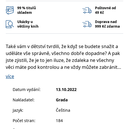
__cf_bm
30 minut
Tento soubor
Cloudflare Inc.
cookie se
.heureka.cz
99 % titulů
Poštovné od
používá k
skladem
49 Kč
rozlišení mezi
lidmi a
Ukázky u
Doprava nad
roboty. To je
většiny knih
999 Kč zdarma
pro web
přínosné, aby
bylo možné
podávat
platné zprávy
Také vám v dětství tvrdili, že když se budete snažit a
o používání
jejich
uděláte vše správně, všechno dobře dopadne? A pak
webových
stránek.
jste zjistili, že je to jen iluze, že zdaleka ne všechny
věci máte pod kontrolou a ne vždy můžete zabránit
CookieConsent
1 rok
Tento soubor
Cybot A/S
cookie ukládá
www.bambook.cz
neštěstí?
stav souhlasu
více
uživatele se
Když vás potká některý z nejbolestivějších životních
soubory
okamžiků, ať už je to rozvod, ztráta práce, nemoc,
cookie pro
Datum vydání
:
13.10.2022
aktuální
nebo smrt milovaného člověka, je to traumatický
doménu.
Nakladatel
:
Grada
zážitek. Vyčítáte si, že jste měli udělat více, stále se k
G_ENABLED_IDPS
1 rok 1
Slouží k
Google LLC
tomu vracíte, časem můžete cítit úzkost, nebo
měsíc
přihlášení
.www.grada.cz
Jazyk
:
Čeština
pomocí
dokonce upadnout do deprese či mít jiné zdravotní
Google
Počet stran
:
184
problémy. Vaše okolí se vás často snaží přesvědčit,
ASP.NET_SessionId
Zavřením
Tento soubor
Microsoft
prohlížeče
cookie
Corporation