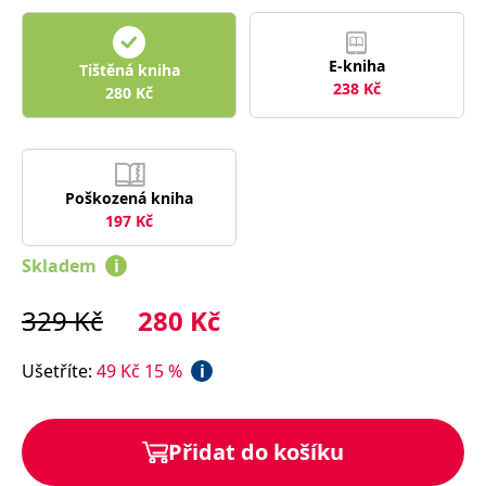
správně.
PHPSESSID
Zavřením
Cookie
PHP.net
prohlížeče
generovaný
www.bambook.cz
E-kniha
aplikacemi
Tištěná kniha
založenými
238
Kč
280
Kč
na jazyce
PHP. Toto je
univerzální
identifikátor
používaný k
udržování
proměnných
Poškozená kniha
relací
197
Kč
uživatelů.
Obvykle se
jedná o
Skladem
i
náhodně
vygenerované
číslo, jeho
použití může
329
Kč
280
Kč
být specifické
pro daný
web, ale
Ušetříte
:
49
Kč
15
%
i
dobrým
příkladem je
udržování
přihlášeného
stavu
Přidat do košíku
uživatele mezi
stránkami.