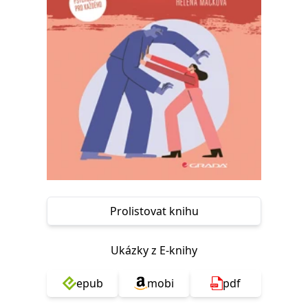
Nezbytné
Analytické
Marketingové
Funkční
Nezařazené soubory
Nezbytně nutné soubory cookie umožňují základní funkce webových
stránek, jako je přihlášení uživatele a správa účtu. Webové stránky nelze
bez nezbytně nutných souborů cookie správně používat.
Provider /
Název
Vyprší
Popis
Doména
CookieScriptConsent
1 měsíc
Tento soubor
CookieScript
cookie
www.grada.cz
používá
služba
Cookie-
Script.com k
zapamatování
předvoleb
Prolistovat knihu
souhlasu se
soubory
cookie
návštěvníků.
Ukázky z E-knihy
Je nutné, aby
banner
cookie
epub
mobi
pdf
Cookie-
Script.com
fungoval