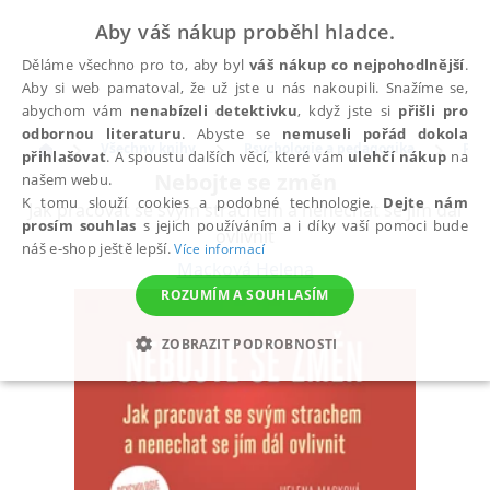
Aby váš nákup proběhl hladce.
Děláme všechno pro to, aby byl
váš nákup co nejpohodlnější
.
Aby si web pamatoval, že už jste u nás nakoupili. Snažíme se,
abychom vám
nenabízeli detektivku
, když jste si
přišli pro
odbornou literaturu
. Abyste se
nemuseli pořád dokola
Všechny knihy
Psychologie a pedagogika
Psy
přihlašovat
. A spoustu dalších věcí, které vám
ulehčí nákup
na
Nebojte se změn
našem webu.
K tomu slouží cookies a podobné technologie.
Dejte nám
Jak pracovat se svým strachem a nenechat se jím dál
prosím souhlas
s jejich používáním a i díky vaší pomoci bude
ovlivnit
náš e-shop ještě lepší.
Více informací
Macková Helena
ROZUMÍM A SOUHLASÍM
ZOBRAZIT PODROBNOSTI
NEZBYTNÉ
ANALYTICKÉ
MARKETINGOVÉ
FUNKČNÍ
NEZAŘAZENÉ SOUBORY