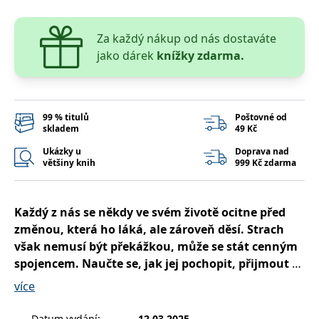
__cf_bm
30 minut
Tento soubor
Cloudflare Inc.
cookie se
.heureka.cz
používá k
rozlišení mezi
Za každý nákup od nás dostaváte
lidmi a
jako dárek
knížky zdarma.
roboty. To je
pro web
přínosné, aby
bylo možné
podávat
platné zprávy
o používání
99 % titulů
Poštovné od
jejich
skladem
49 Kč
webových
stránek.
Ukázky u
Doprava nad
většiny knih
999 Kč zdarma
CookieConsent
1 rok
Tento soubor
Cybot A/S
cookie ukládá
www.bambook.cz
stav souhlasu
uživatele se
soubory
Každý z nás se někdy ve svém životě ocitne před
cookie pro
aktuální
změnou, která ho láká, ale zároveň děsí. Strach
doménu.
však nemusí být překážkou, může se stát cenným
G_ENABLED_IDPS
1 rok 1
Slouží k
Google LLC
spojencem. Naučte se, jak jej pochopit, přijmout a
měsíc
přihlášení
.www.grada.cz
pomocí
přetvořit v sílu, která vás povede vpřed.
více
Google
Autorka sdílí své mnohaleté zkušenosti z klientské
ASP.NET_SessionId
Zavřením
Tento soubor
Microsoft
praxe a nabízí návody a techniky, které pomáhají
prohlížeče
cookie
Datum vydání
:
12.03.2025
Corporation