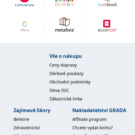
IDE
1 rok
Tento soubor cookie
Google LLC
nastavuje společnost
.doubleclick.net
Doubleclick a provádí
informace o tom, jak
koncový uživatel používá
webové stránky a
jakoukoli reklamu,
kterou koncový uživatel
mohl vidět před
návštěvou uvedeného
webu.
Vše o nákupu
uid
.adform.net
2 měsíce
Tento soubor cookie
poskytuje jednoznačně
Ceny dopravy
přiřazené strojově
generované ID uživatele
Dárkové poukazy
a shromažďuje údaje o
aktivitě na webu. Tato
Obchodní podmínky
data mohou být
odeslána k analýze a
Sleva ISIC
hlášení třetí straně.
Zákaznická linka
Zajímavé žánry
Nakladatelství GRADA
Beletrie
Affiliate program
Zdravotnictví
Chcete vydat knihu?