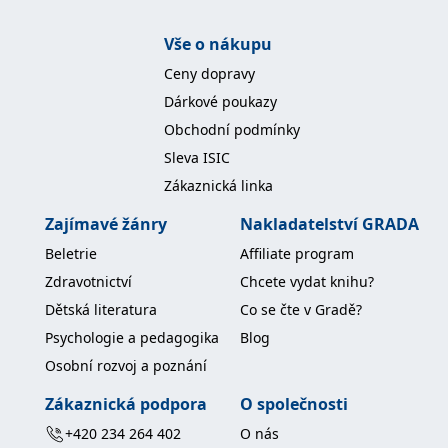
koncový uživatel používá
webové stránky a
jakoukoli reklamu,
Vše o nákupu
kterou koncový uživatel
mohl vidět před
Ceny dopravy
návštěvou uvedeného
webu.
Dárkové poukazy
MR
7 dní
Toto je soubor cookie
Microsoft
Obchodní podmínky
první strany společnosti
Corporation
Microsoft MSN, který
.c.bing.com
Sleva ISIC
používáme k měření
používání webu pro
Zákaznická linka
interní analýzu.
Zajímavé žánry
Nakladatelství GRADA
_uetvid
1 rok
Toto je soubor cookie
Microsoft
využívaný společností
Corporation
Microsoft Bing Ads a je
.grada.cz
Beletrie
Affiliate program
sledovacím souborem
cookie. Umožňuje nám
Zdravotnictví
Chcete vydat knihu?
komunikovat s
uživatelem, který již dříve
Dětská literatura
Co se čte v Gradě?
navštívil náš web.
Psychologie a pedagogika
Blog
test_cookie
15 minut
Tento soubor cookie
Google LLC
nastavuje společnost
.doubleclick.net
Osobní rozvoj a poznání
DoubleClick (kterou
vlastní společnost
Zákaznická podpora
O společnosti
Google), aby zjistila, zda
prohlížeč návštěvníka
+420 234 264 402
O nás
webu podporuje
soubory cookie.