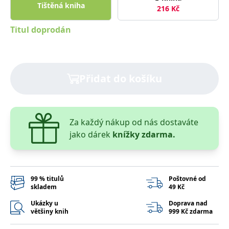
správně.
Tištěná kniha
216
Kč
PHPSESSID
Zavřením
Cookie
PHP.net
prohlížeče
generovaný
www.bambook.cz
Titul doprodán
aplikacemi
založenými
na jazyce
PHP. Toto je
univerzální
identifikátor
používaný k
Přidat do košíku
udržování
proměnných
relací
uživatelů.
Obvykle se
jedná o
Za každý nákup od nás dostaváte
náhodně
vygenerované
jako dárek
knížky zdarma.
číslo, jeho
použití může
být specifické
pro daný
web, ale
dobrým
99 % titulů
Poštovné od
příkladem je
skladem
49 Kč
udržování
přihlášeného
Ukázky u
Doprava nad
stavu
uživatele mezi
většiny knih
999 Kč zdarma
stránkami.