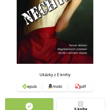
Nezbytné
Analytické
Marketingové
Funkční
Nezařazené soubory
Nezbytně nutné soubory cookie umožňují základní funkce webových
stránek, jako je přihlášení uživatele a správa účtu. Webové stránky nelze
bez nezbytně nutných souborů cookie správně používat.
Provider /
Název
Vyprší
Popis
Doména
CookieScriptConsent
1 měsíc
Tento soubor
CookieScript
cookie
www.grada.cz
používá
služba
Cookie-
Script.com k
zapamatování
předvoleb
Ukázky z E-knihy
souhlasu se
soubory
cookie
epub
mobi
pdf
návštěvníků.
Je nutné, aby
banner
cookie
Cookie-
Script.com
fungoval
E-kniha