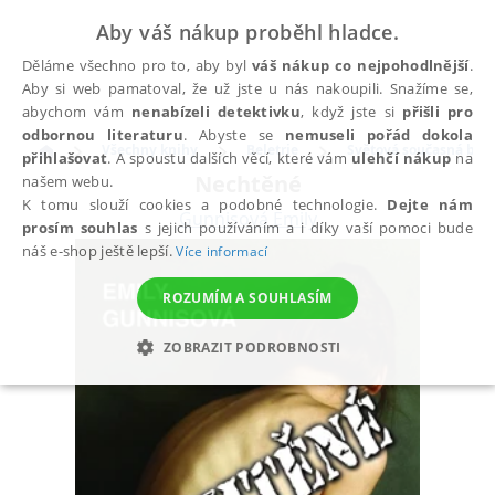
Aby váš nákup proběhl hladce.
Děláme všechno pro to, aby byl
váš nákup co nejpohodlnější
.
Aby si web pamatoval, že už jste u nás nakoupili. Snažíme se,
abychom vám
nenabízeli detektivku
, když jste si
přišli pro
odbornou literaturu
. Abyste se
nemuseli pořád dokola
Všechny knihy
Beletrie
Světová současná bele
přihlašovat
. A spoustu dalších věcí, které vám
ulehčí nákup
na
Nechtěné
našem webu.
K tomu slouží cookies a podobné technologie.
Dejte nám
Gunnisová Emily
prosím souhlas
s jejich používáním a i díky vaší pomoci bude
náš e-shop ještě lepší.
Více informací
ROZUMÍM A SOUHLASÍM
ZOBRAZIT PODROBNOSTI
NEZBYTNÉ
ANALYTICKÉ
MARKETINGOVÉ
FUNKČNÍ
NEZAŘAZENÉ SOUBORY