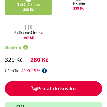
správně.
E-kniha
Tištěná kniha
238
Kč
PHPSESSID
Zavřením
Cookie
PHP.net
280
Kč
prohlížeče
generovaný
www.bambook.cz
aplikacemi
založenými
na jazyce
PHP. Toto je
univerzální
identifikátor
Poškozená kniha
používaný k
197
Kč
udržování
proměnných
relací
Skladem
i
uživatelů.
Obvykle se
jedná o
329
Kč
280
Kč
náhodně
vygenerované
číslo, jeho
použití může
Ušetříte
:
49
Kč
15
%
i
být specifické
pro daný
web, ale
dobrým
příkladem je
Přidat do košíku
udržování
přihlášeného
stavu
uživatele mezi
stránkami.