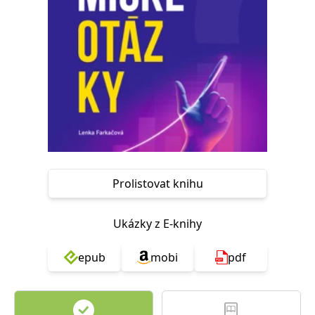
Nezbytné
Analytické
Marketingové
Funkční
Nezařazené soubory
Nezbytně nutné soubory cookie umožňují základní funkce webových
stránek, jako je přihlášení uživatele a správa účtu. Webové stránky nelze
bez nezbytně nutných souborů cookie správně používat.
Provider /
Název
Vyprší
Popis
Doména
CookieScriptConsent
1 měsíc
Tento soubor
CookieScript
cookie
www.grada.cz
používá
služba
Prolistovat knihu
Cookie-
Script.com k
zapamatování
předvoleb
souhlasu se
Ukázky z E-knihy
soubory
cookie
návštěvníků.
epub
mobi
pdf
Je nutné, aby
banner
cookie
Cookie-
Script.com
fungoval