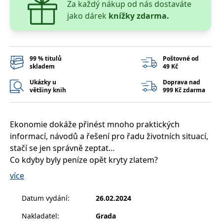
Za každý nákup od nás dostaváte
__cf_bm
30 minut
Tento soubor
Cloudflare Inc.
cookie se
.heureka.cz
jako dárek
knížky zdarma.
používá k
rozlišení mezi
lidmi a
roboty. To je
pro web
přínosné, aby
99 % titulů
Poštovné od
bylo možné
skladem
49 Kč
podávat
platné zprávy
o používání
Ukázky u
Doprava nad
jejich
většiny knih
999 Kč zdarma
webových
stránek.
CookieConsent
1 rok
Tento soubor
Cybot A/S
cookie ukládá
www.bambook.cz
Ekonomie dokáže přinést mnoho praktických
stav souhlasu
informací, návodů a řešení pro řadu životních situací,
uživatele se
soubory
stačí se jen správně zeptat…
cookie pro
aktuální
Co kdyby byly peníze opět kryty zlatem?
doménu.
Kolik mít ušetřeno na důchod?
více
G_ENABLED_IDPS
1 rok 1
Slouží k
Google LLC
Jaké zdanění ještě vydržíme?
měsíc
přihlášení
.www.grada.cz
pomocí
Je třináctý plat bájná chiméra?
Datum vydání
:
26.02.2024
Google
Poznejte sílu ekonomických teorií a poznatků při
ASP.NET_SessionId
Zavřením
Tento soubor
Microsoft
Nakladatel
:
Grada
zodpovězení (ne)ekonomických otázek. V knize
prohlížeče
cookie
Corporation