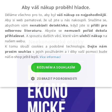
Aby váš nákup proběhl hladce.
Děláme všechno pro to, aby byl
váš nákup co nejpohodlnější
.
Aby si web pamatoval, že už jste u nás nakoupili. Snažíme se,
abychom vám
nenabízeli detektivku
, když jste si
přišli pro
odbornou literaturu
. Abyste se
nemuseli pořád dokola
Všechny knihy
Podnikání, ekonomie a finance
přihlašovat
. A spoustu dalších věcí, které vám
ulehčí nákup
na
Neekonomické otázky
našem webu.
K tomu slouží cookies a podobné technologie.
Dejte nám
Farkačová Lenka
prosím souhlas
s jejich používáním a i díky vaší pomoci bude
náš e-shop ještě lepší.
Více informací
ROZUMÍM A SOUHLASÍM
ZOBRAZIT PODROBNOSTI
NEZBYTNÉ
ANALYTICKÉ
MARKETINGOVÉ
FUNKČNÍ
NEZAŘAZENÉ SOUBORY