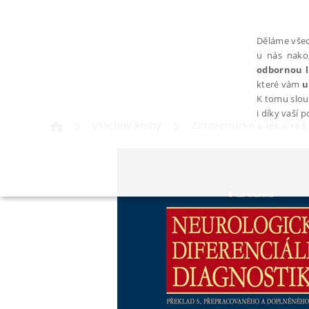
Děláme všec
u nás nako
odbornou l
které vám
u
K tomu slou
i díky vaší 
Všechny knihy
Zdravotnická a lékařská 
NEZBYTNÉ
Nezbytně nutné soubory cookie umožňují základní funkce webovýc
Provider /