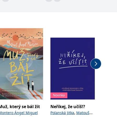
Novinka
Novinka
Muž, který se bál žít
Neříkej, že učíš!?
Houbov
,
Montero Ángel Miguel
Polanská Jitka
Matoušů
Golasov