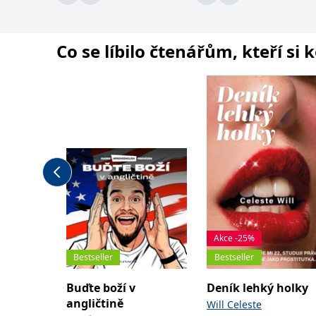
Co se líbilo čtenářům, kteří si 
Akce -25%
Bestseller
Bestseller
Buďte boží v
Deník lehký holky
angličtině
Will Celeste