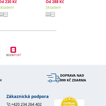
Od
230
Kč
Od
288
,
Kč
Od
411
Hana
Noviková Zuzana
Skladem
Skladem
Sklade
DOPRAVA NAD
H
999 KČ ZDARMA
Zákaznická podpora
+420 234 264 402