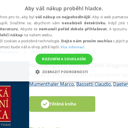
Aby váš nákup proběhl hladce.
hno pro to, aby byl
váš nákup co nejpohodlnější
. Aby si web pamatova
upili. Snažíme se, abychom vám
nenabízeli detektivku
, když jste 
iteraturu
. Abyste se
nemuseli pořád dokola přihlašovat
. A spoustu 
lehčí nákup
na našem webu.
ží cookies a podobné technologie.
Dejte nám prosím souhlas
s jejich
pomoci bude náš e-shop ještě lepší.
Více informací
literatura
Lékařské obory
Neurologie
ROZUMÍM A SOUHLASÍM
Neurologická diferenciální diagno
ZOBRAZIT PODROBNOSTI
Překlad 5., přepracovaného a doplněného vy
ANALYTICKÉ
MARKETINGOVÉ
FUNKČNÍ
NEZ
Mumenthaler Marco
,
Bassetti Claudio
,
Daetwy
Tištěná kniha
Nezbytné
Analytické
Marketingové
Funkční
Nezařazené soubory
h stránek, jako je přihlášení uživatele a správa účtu. Webové stránky nelze bez nez