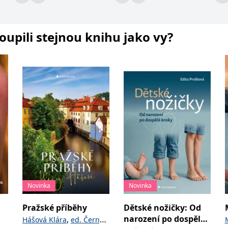
koupili stejnou knihu jako vy?
Novinka
Novinka
Pražské příběhy
Dětské nožičky: Od
narození po dospělé
,
Hášová Klára
ed. Černý