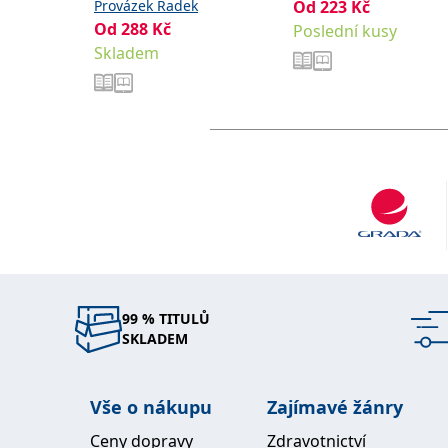
Provázek Radek
Od
223
Kč
Od
288
Kč
Poslední kusy
Skladem
99 % TITULŮ
SKLADEM
Vše o nákupu
Zajímavé žánry
Ceny dopravy
Zdravotnictví