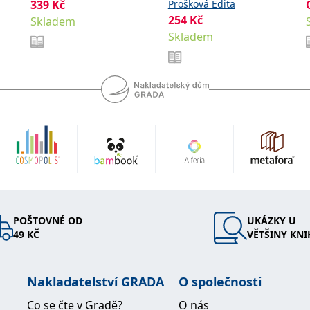
kroky
339
Kč
Prošková Edita
David
254
Kč
Skladem
Skladem
POŠTOVNÉ OD
UKÁZKY U
49 KČ
VĚTŠINY KNI
Nakladatelství GRADA
O společnosti
Co se čte v Gradě?
O nás