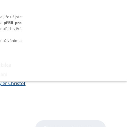
l, že už jste
si
přišli pro
dalších věcí,
 používáním a
stika
dání
AŘAZENÉ SOUBORY
ler Christof
bytně nutných souborů cookie správně používat.