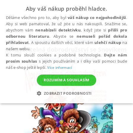
Aby váš nákup proběhl hladce.
Děláme všechno pro to, aby byl
váš nákup co nejpohodlnější
.
Aby si web pamatoval, že už jste u nás nakoupili. Snažíme se,
abychom vám
nenabízeli detektivku
, když jste si
přišli pro
odbornou literaturu
. Abyste se
nemuseli pořád dokola
Všechny knihy
Dětská literatura
Beletrie pro d
přihlašovat
. A spoustu dalších věcí, které vám
ulehčí nákup
na
Neuvěřitelná dobrodružství se Snovíkem
našem webu.
K tomu slouží cookies a podobné technologie.
Dejte nám
Jakešová Lenka
,
Quis Josef
prosím souhlas
s jejich používáním a i díky vaší pomoci bude
náš e-shop ještě lepší.
Více informací
ROZUMÍM A SOUHLASÍM
ZOBRAZIT PODROBNOSTI
NEZBYTNÉ
ANALYTICKÉ
MARKETINGOVÉ
FUNKČNÍ
NEZAŘAZENÉ SOUBORY