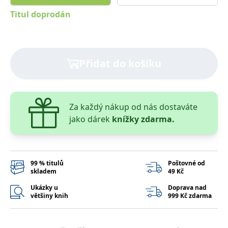
správně.
Titul doprodán
PHPSESSID
Zavřením
Cookie
PHP.net
prohlížeče
generovaný
www.bambook.cz
aplikacemi
založenými
na jazyce
PHP. Toto je
Přidat do košíku
univerzální
identifikátor
používaný k
udržování
proměnných
relací
uživatelů.
Za každý nákup od nás dostaváte
Obvykle se
jako dárek
knížky zdarma.
jedná o
náhodně
vygenerované
číslo, jeho
použití může
být specifické
pro daný
99 % titulů
Poštovné od
web, ale
skladem
49 Kč
dobrým
příkladem je
Ukázky u
Doprava nad
udržování
většiny knih
999 Kč zdarma
přihlášeného
stavu
uživatele mezi
stránkami.