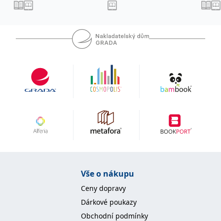
IDE
1 rok
Tento soubor cookie
Google LLC
nastavuje společnost
.doubleclick.net
Doubleclick a provádí
informace o tom, jak
koncový uživatel používá
webové stránky a
jakoukoli reklamu,
kterou koncový uživatel
mohl vidět před
návštěvou uvedeného
webu.
uid
.adform.net
2 měsíce
Tento soubor cookie
poskytuje jednoznačně
přiřazené strojově
generované ID uživatele
a shromažďuje údaje o
aktivitě na webu. Tato
data mohou být
odeslána k analýze a
hlášení třetí straně.
Vše o nákupu
Ceny dopravy
Dárkové poukazy
Obchodní podmínky