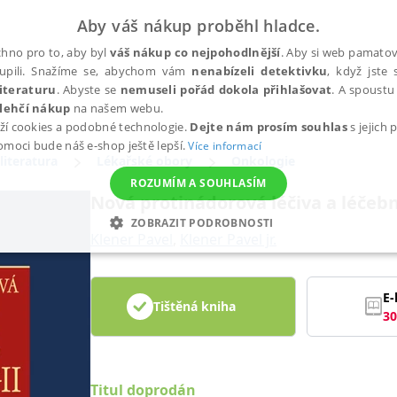
Aby váš nákup proběhl hladce.
hno pro to, aby byl
váš nákup co nejpohodlnější
. Aby si web pamatova
upili. Snažíme se, abychom vám
nenabízeli detektivku
, když jste 
iteraturu
. Abyste se
nemuseli pořád dokola přihlašovat
. A spoustu 
lehčí nákup
na našem webu.
ží cookies a podobné technologie.
Dejte nám prosím souhlas
s jejich
pomoci bude náš e-shop ještě lepší.
Více informací
literatura
Lékařské obory
Onkologie
ROZUMÍM A SOUHLASÍM
Nová protinádorová léčiva a léčebn
ZOBRAZIT PODROBNOSTI
Klener Pavel
,
Klener Pavel jr.
ANALYTICKÉ
MARKETINGOVÉ
FUNKČNÍ
NEZ
E-
Tištěná kniha
30
Nezbytné
Analytické
Marketingové
Funkční
Nezařazené soubory
h stránek, jako je přihlášení uživatele a správa účtu. Webové stránky nelze bez nez
Titul doprodán