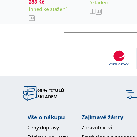
288
Kč
Pavel
Skladem
Ihned ke stažení
99 % TITULŮ
SKLADEM
Vše o nákupu
Zajímavé žánry
Ceny dopravy
Zdravotnictví