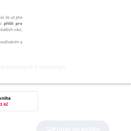
l, že už jste
si
přišli pro
dalších věcí,
 používáním a
é strategie v onkologii
AŘAZENÉ SOUBORY
kniha
3
Kč
bytně nutných souborů cookie správně používat.
Přidat do košíku