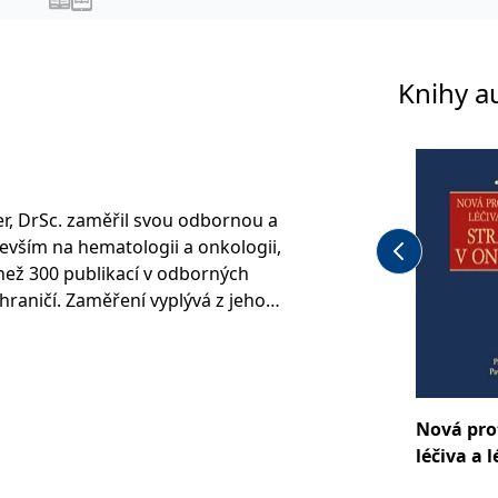
Knihy a
er, DrSc. zaměřil svou odbornou a
vším na hematologii a onkologii,
než 300 publikací v odborných
hraničí. Zaměření vyplývá z jeho
 lékařství, se zvláštním zřetelem k
 Od poloviny sedmdesátých let 20.
y věnuje též problematice
rotinádorové chemoterapii. Patří k
Nová pro
líny u nás. Již v roce 1974 vydal
léčiva a 
vanou této problematice.
strategie
cích i mezinárodních konferencí a