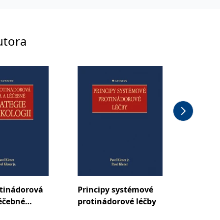
utora
tinádorová
Principy systémové
léčebné
protinádorové léčby
 v onkologii