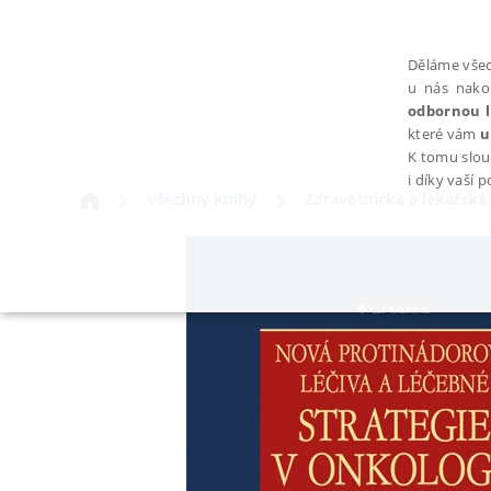
Děláme všec
u nás nako
odbornou l
které vám
u
K tomu slou
i díky vaší 
Všechny knihy
Zdravotnická a lékařská 
NEZBYTNÉ
Nezbytně nutné soubory cookie umožňují základní funkce webovýc
Provider /