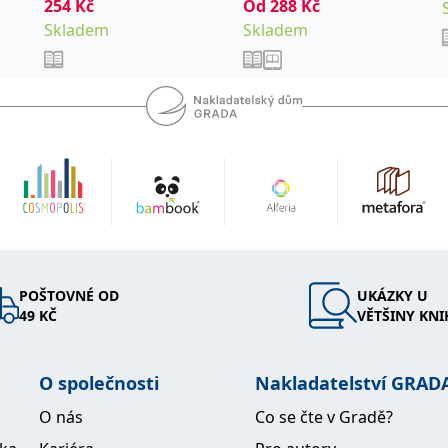
pro studenty a
254
,
Kč
,
Od
288
Kč
Jan
Garaj Michal
absolventy
Skladem
,
Skladem
Hubálek Ondřej
Hylmar
lékařských fakult.
,
,
Jaroslav
Jonáš Jakub
Anest
,
Novotný Stanislav
,
Šimeček Vojtěch
Šípek
,
a kolektiv
Jan
POŠTOVNÉ OD
UKÁZKY U
49 KČ
VĚTŠINY KNI
O společnosti
Nakladatelství GRAD
O nás
Co se čte v Gradě?