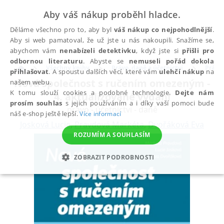
Aby váš nákup proběhl hladce.
Děláme všechno pro to, aby byl
váš nákup co nejpohodlnější
.
Aby si web pamatoval, že už jste u nás nakoupili. Snažíme se,
abychom vám
nenabízeli detektivku
, když jste si
přišli pro
odbornou literaturu
. Abyste se
nemuseli pořád dokola
Všechny knihy
Právo, daně a účetnictví
Právo
přihlašovat
. A spoustu dalších věcí, které vám
ulehčí nákup
na
Nová společnost s ručením omezeným -
našem webu.
K tomu slouží cookies a podobné technologie.
Dejte nám
4. aktualizované vydání
prosím souhlas
s jejich používáním a i díky vaší pomoci bude
právo - účetnictví - daně
náš e-shop ještě lepší.
Více informací
Josková Lucie
,
Pravdová Markéta
,
Dvořáková Eva
ROZUMÍM A SOUHLASÍM
ZOBRAZIT PODROBNOSTI
NEZBYTNÉ
ANALYTICKÉ
MARKETINGOVÉ
FUNKČNÍ
NEZAŘAZENÉ SOUBORY