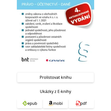
Nezbytné
Analytické
Marketingové
Funkční
Nezařazené soubory
Nezbytně nutné soubory cookie umožňují základní funkce webových
stránek, jako je přihlášení uživatele a správa účtu. Webové stránky nelze
bez nezbytně nutných souborů cookie správně používat.
Provider /
Název
Vyprší
Popis
Doména
CookieScriptConsent
1 měsíc
Tento soubor
CookieScript
cookie
www.grada.cz
používá
služba
Cookie-
Script.com k
zapamatování
předvoleb
Prolistovat knihu
souhlasu se
soubory
cookie
návštěvníků.
Ukázky z E-knihy
Je nutné, aby
banner
cookie
Cookie-
epub
mobi
pdf
Script.com
fungoval