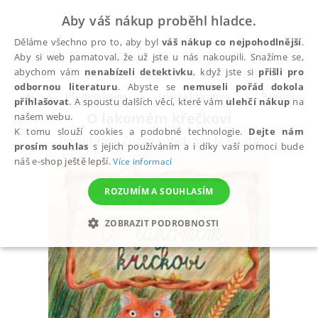
Aby váš nákup proběhl hladce.
Děláme všechno pro to, aby byl
váš nákup co nejpohodlnější
.
Aby si web pamatoval, že už jste u nás nakoupili. Snažíme se,
abychom vám
nenabízeli detektivku
, když jste si
přišli pro
odbornou literaturu
. Abyste se
nemuseli pořád dokola
Všechny knihy
Dětská literatura
Beletrie pro d
přihlašovat
. A spoustu dalších věcí, které vám
ulehčí nákup
na
O lakomém křečkovi
našem webu.
K tomu slouží cookies a podobné technologie.
Dejte nám
Pospíšilová Zuzana
,
Vydrová Markéta
prosím souhlas
s jejich používáním a i díky vaší pomoci bude
náš e-shop ještě lepší.
Více informací
ROZUMÍM A SOUHLASÍM
ZOBRAZIT PODROBNOSTI
NEZBYTNÉ
ANALYTICKÉ
MARKETINGOVÉ
FUNKČNÍ
NEZAŘAZENÉ SOUBORY