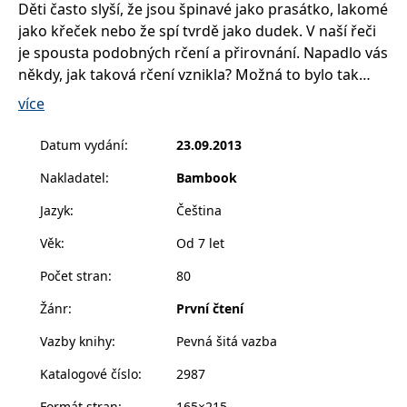
Děti často slyší, že jsou špinavé jako prasátko, lakomé
__cf_bm
30 minut
Tento soubor
Cloudflare Inc.
cookie se
.heureka.cz
jako křeček nebo že spí tvrdě jako dudek. V naší řeči
používá k
rozlišení mezi
je spousta podobných rčení a přirovnání. Napadlo vás
lidmi a
roboty. To je
někdy, jak taková rčení vznikla? Možná to bylo tak
pro web
jako v pohádkách, které si můžete přečíst v této
přínosné, aby
více
bylo možné
knížce.
podávat
platné zprávy
Datum vydání
:
23.09.2013
o používání
jejich
webových
Nakladatel
:
Bambook
stránek.
Jazyk
:
Čeština
CookieConsent
1 rok
Tento soubor
Cybot A/S
cookie ukládá
www.bambook.cz
stav souhlasu
Věk
:
Od 7 let
uživatele se
soubory
Počet stran
:
80
cookie pro
aktuální
doménu.
Žánr
:
První čtení
G_ENABLED_IDPS
1 rok 1
Slouží k
Google LLC
Vazby knihy
:
Pevná šitá vazba
měsíc
přihlášení
.www.grada.cz
pomocí
Google
Katalogové číslo
:
2987
ASP.NET_SessionId
Zavřením
Tento soubor
Microsoft
prohlížeče
cookie
Formát stran
:
165×215
Corporation