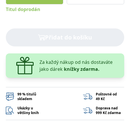
správně.
Titul doprodán
PHPSESSID
Zavřením
Cookie
PHP.net
prohlížeče
generovaný
www.bambook.cz
aplikacemi
založenými
na jazyce
PHP. Toto je
univerzální
Přidat do košíku
identifikátor
používaný k
udržování
proměnných
relací
uživatelů.
Za každý nákup od nás dostaváte
Obvykle se
jedná o
jako dárek
knížky zdarma.
náhodně
vygenerované
číslo, jeho
použití může
být specifické
pro daný
99 % titulů
Poštovné od
web, ale
skladem
49 Kč
dobrým
příkladem je
udržování
Ukázky u
Doprava nad
přihlášeného
většiny knih
999 Kč zdarma
stavu
uživatele mezi
stránkami.