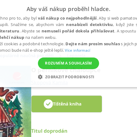
Aby váš nákup proběhl hladce.
hno pro to, aby byl
váš nákup co nejpohodlnější
. Aby si web pamatova
upili. Snažíme se, abychom vám
nenabízeli detektivku
, když jste 
iteraturu
. Abyste se
nemuseli pořád dokola přihlašovat
. A spoustu 
lehčí nákup
na našem webu.
ží cookies a podobné technologie.
Dejte nám prosím souhlas
s jejich
pomoci bude náš e-shop ještě lepší.
Více informací
opulárně naučná pro děti
Leporela
ROZUMÍM A SOUHLASÍM
O perníkové chaloupce
ZOBRAZIT PODROBNOSTI
Skopová Kamila
ANALYTICKÉ
MARKETINGOVÉ
FUNKČNÍ
NEZ
Tištěná kniha
Nezbytné
Analytické
Marketingové
Funkční
Nezařazené soubory
h stránek, jako je přihlášení uživatele a správa účtu. Webové stránky nelze bez nez
Titul doprodán