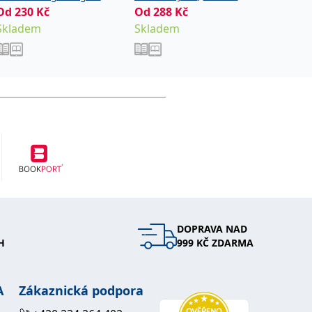
Od
230
Kč
Od
288
,
Kč
Od
411
Hana
Noviková Zuzana
Skladem
Skladem
Sklade
DOPRAVA NAD
H
999 KČ ZDARMA
A
Zákaznická podpora