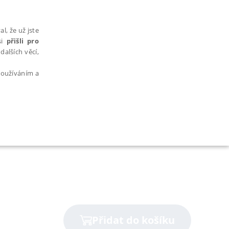
l, že už jste
si
přišli pro
dalších věcí,
 používáním a
AŘAZENÉ SOUBORY
bytně nutných souborů cookie správně používat.
Přidat do košíku