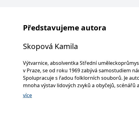
Představujeme autora
Skopová Kamila
Výtvarnice, absolventka Střední uměleckoprůmys
v Praze, se od roku 1969 zabývá samostudiem ná
Spolupracuje s řadou folklorních souborů. Je au
mnoha výstav lidových zvyků a obyčejů, scénářů 
scénických zpracování folkloru pro folklorní soub
více
Zpracovává návrhy replik lidových krojů. Ve Škole
folklorních tradic vyučuje obor lidový oděv. Od r
píše a ilustruje knihy. Je autorkou mnoha publikací
sama ilustruje, textů i ilustrací pro jiné autory:
Lid
tvorba
,
Vánoční svátky o století zpátky
(nyní i v něme
anglické verzi –
Böhmische Weihnachten
,
Christmas 