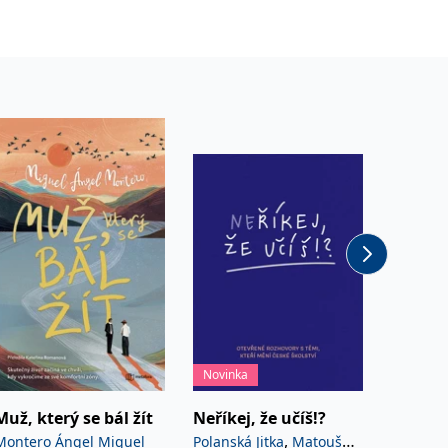
písničk
Novinka
Novinka
Muž, který se bál žít
Neříkej, že učíš!?
Houbov
,
Montero Ángel Miguel
Polanská Jitka
Matoušů
Golasov