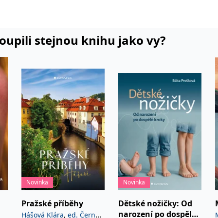
hrátky
dky –
koupili stejnou knihu jako vy?
hy, domov
kuchyně
…
kuchtánek
.
říbro
 svátky
už
tské edici
(
Karkulka
,
Růženka
,
é koledy
,
ámejšie
Novinka
Novinka
, Mrákotín
…
Vydala
Pražské příběhy
Dětské nožičky: Od
m
narození po dospělé
,
Hášová Klára
ed. Černý