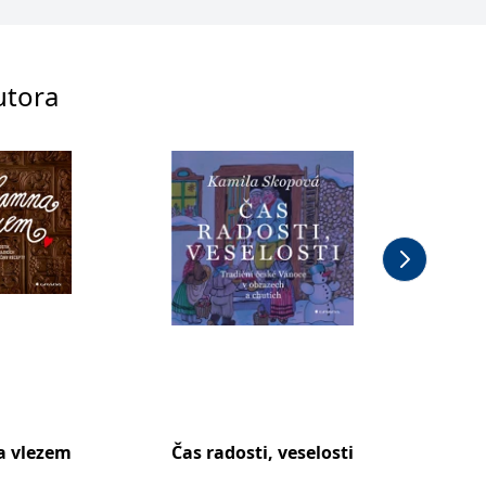
utora
a vlezem
Čas radosti, veselosti
Nejzná
moravs