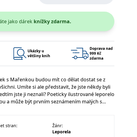
 se soubory cookie návštěvníků. Je nutné, aby banner cookie
áte jako dárek
knížky zdarma.
používaný k udržování proměnných relací uživatelů. Obvykle se
obrým příkladem je udržování přihlášeného stavu uživatele
y bylo možné podávat platné zprávy o používání jejich
Doprava nad
Ukázky u
999 Kč
většiny knih
u.
zdarma
íček s Mařenkou budou mít co dělat dostat se z
ichni. Umíte si ale představit, že jste někdy byli
dtím jste ji neznali? Poeticky ilustrované leporelo
dkou a může být prvním seznámením malých s
 prostor pro povídání rodičů s dětmi a rozvíjení
Vyprší
Popis
ění správného vzhledu dialogových oken.
1 rok
### Luigisbox???
avštívenou stránku a slouží k počítání a sledování zobrazení
et stran
:
Žánr
:
jazyků a zemí
1 rok
u na sociálních médiích. Může také shromažďovat informace o
Leporela
avštívené stránky.