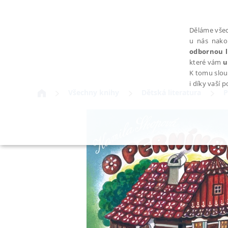
Děláme všec
u nás nako
odbornou l
které vám
u
K tomu slou
i díky vaší 
Všechny knihy
Dětská literatura
P
NEZBYTNÉ
Nezbytně nutné soubory cookie umožňují základní funkce webovýc
Provider /