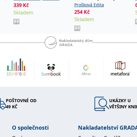
ou. V
kroky
339
Kč
Prošková Edita
David
254
Kč
Skladem
Skladem
ot ve
 a
ruškové,
ikacích
ing.
šest
bylé
POŠTOVNÉ OD
UKÁZKY U
49 KČ
VĚTŠINY KNI
O společnosti
Nakladatelství GRAD