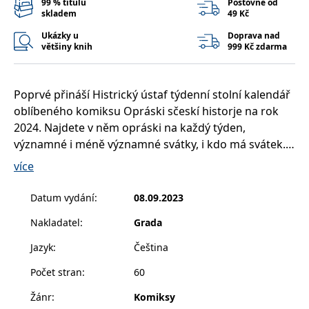
99 % titulů
Poštovné od
správně.
skladem
49 Kč
PHPSESSID
Zavřením
Cookie
PHP.net
prohlížeče
generovaný
www.bambook.cz
Ukázky u
Doprava nad
aplikacemi
většiny knih
999 Kč zdarma
založenými
na jazyce
PHP. Toto je
univerzální
identifikátor
Poprvé přináší Histrický ústaf týdenní stolní kalendář
používaný k
oblíbeného komiksu Opráski sčeskí historje na rok
udržování
proměnných
2024. Najdete v něm opráski na každý týden,
relací
uživatelů.
významné i méně významné svátky, i kdo má svátek. A
Obvykle se
můžete si do něj i zapisovat. S tímto opráskovým
jedná o
více
náhodně
kalendářem budete v obraze a nic nepřehlédnete. A
vygenerované
číslo, jeho
jako "bonuz" se ještě pobavíte!
Datum vydání
:
08.09.2023
použití může
být specifické
pro daný
Nakladatel
:
Grada
web, ale
dobrým
Jazyk
:
Čeština
příkladem je
udržování
přihlášeného
Počet stran
:
60
stavu
uživatele mezi
stránkami.
Žánr
:
Komiksy