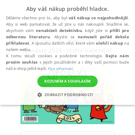
Aby váš nákup proběhl hladce.
Děláme všechno pro to, aby byl
váš nákup co nejpohodlnější
.
Aby si web pamatoval, že už jste u nás nakoupili. Snažíme se,
abychom vám
nenabízeli detektivku
, když jste si
přišli pro
odbornou literaturu
. Abyste se
nemuseli pořád dokola
Všechny knihy
Beletrie
Komiksy
přihlašovat
. A spoustu dalších věcí, které vám
ulehčí nákup
na
Opráski 2024 - stolní kalendář
našem webu.
K tomu slouží cookies a podobné technologie.
Dejte nám
jaz
prosím souhlas
s jejich používáním a i díky vaší pomoci bude
náš e-shop ještě lepší.
Více informací
ROZUMÍM A SOUHLASÍM
ZOBRAZIT PODROBNOSTI
NEZBYTNÉ
ANALYTICKÉ
MARKETINGOVÉ
FUNKČNÍ
NEZAŘAZENÉ SOUBORY