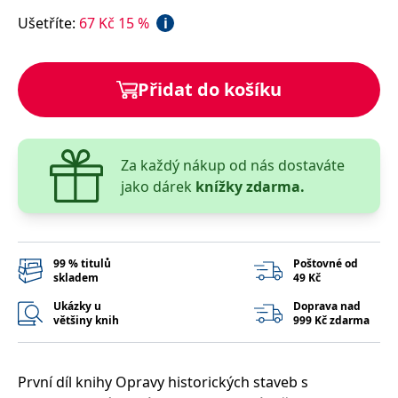
správně.
Ušetříte
:
67
Kč
15
%
i
PHPSESSID
Zavřením
Cookie
PHP.net
prohlížeče
generovaný
www.bambook.cz
aplikacemi
založenými
na jazyce
Přidat do košíku
PHP. Toto je
univerzální
identifikátor
používaný k
udržování
proměnných
Za každý nákup od nás dostaváte
relací
uživatelů.
jako dárek
knížky zdarma.
Obvykle se
jedná o
náhodně
vygenerované
číslo, jeho
použití může
99 % titulů
Poštovné od
být specifické
skladem
49 Kč
pro daný
web, ale
dobrým
Ukázky u
Doprava nad
příkladem je
většiny knih
999 Kč zdarma
udržování
přihlášeného
stavu
uživatele mezi
stránkami.
První díl knihy Opravy historických staveb s