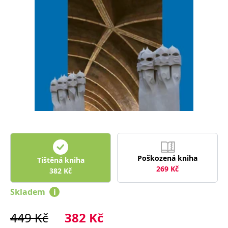
Nezbytné
Analytické
Marketingové
Funkční
Nezařazené soubory
Nezbytně nutné soubory cookie umožňují základní funkce webových
stránek, jako je přihlášení uživatele a správa účtu. Webové stránky nelze
bez nezbytně nutných souborů cookie správně používat.
Provider /
Název
Vyprší
Popis
Doména
CookieScriptConsent
1 měsíc
Tento soubor
CookieScript
cookie
www.grada.cz
používá
služba
Cookie-
Script.com k
zapamatování
předvoleb
Poškozená kniha
Tištěná kniha
souhlasu se
soubory
269
Kč
382
Kč
cookie
návštěvníků.
Je nutné, aby
Skladem
i
banner
cookie
Cookie-
449
Kč
382
Kč
Script.com
fungoval