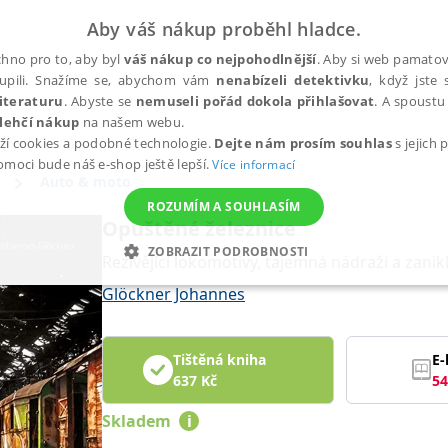
Aby váš nákup proběhl hladce.
hno pro to, aby byl
váš nákup co nejpohodlnější
. Aby si web pamatova
upili. Snažíme se, abychom vám
nenabízeli detektivku
, když jste 
iteraturu
. Abyste se
nemuseli pořád dokola přihlašovat
. A spoustu 
lehčí nákup
na našem webu.
ží cookies a podobné technologie.
Dejte nám prosím souhlas
s jejich
pomoci bude náš e-shop ještě lepší.
Více informací
Auto & moto
ROZUMÍM A SOUHLASÍM
Opuštěné železnice
ZOBRAZIT PODROBNOSTI
Rezivějící lokomotivy, tajemná nádraží a zanikl
ANALYTICKÉ
MARKETINGOVÉ
FUNKČNÍ
NEZ
Glöckner Johannes
Tištěná kniha
E-
Nezbytné
Analytické
Marketingové
Funkční
Nezařazené soubory
637
Kč
54
h stránek, jako je přihlášení uživatele a správa účtu. Webové stránky nelze bez nez
Skladem
i