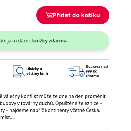
 se soubory cookie návštěvníků. Je nutné, aby banner cookie
Přidat do košíku
používaný k udržování proměnných relací uživatelů. Obvykle se
obrým příkladem je udržování přihlášeného stavu uživatele
áte jako dárek
knížky zdarma.
y bylo možné podávat platné zprávy o používání jejich
u.
Doprava nad
Ukázky u
999 Kč
většiny knih
zdarma
ě válečný konflikt může ze dne na den proměnit
 budovy v továrny duchů. Opuštěné železnice –
Vyprší
Popis
osty – najdeme napříč kontinenty včetně Česka.
ění správného vzhledu dialogových oken.
1 rok
### Luigisbox???
míst.
avštívenou stránku a slouží k počítání a sledování zobrazení
jazyků a zemí
1 rok
u na sociálních médiích. Může také shromažďovat informace o
avštívené stránky.