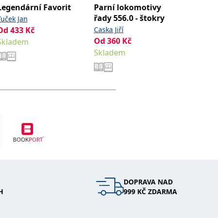
Legendární Favorit
Parní lokomotivy
Východ
řady 556.0 - štokry
závody
Tuček Jan
Od
433
Kč
Caska Jiří
Wohlmut
Od
360
Kč
Od
354
Skladem
Skladem
Sklade
DOPRAVA NAD
H
999 KČ ZDARMA