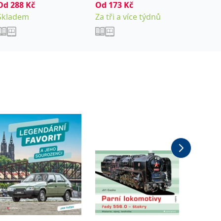
Od
288
Kč
Od
173
Kč
Ball Phil
552
Kč
Skladem
Za tři a více týdnů
Předpr