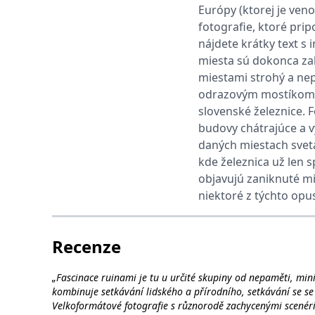
web.
Európy (ktorej je veno
Corporation
.grada.cz
fotografie, ktoré pri
MUID
1 rok
Tento soubor cook
Microsoft
nájdete krátky text s 
synchronizuje s
Corporation
miesta sú dokonca zak
.clarity.ms
miestami strohý a nep
sid
.seznam.cz
1 měsíc
Toto je velmi bě
odrazovým mostíkom pr
_gcl_au
3 měsíce
Tento soubor co
Google LLC
slovenské železnice. 
uživatel mohl v
.grada.cz
budovy chátrajúce a 
MR
7 dní
Toto je soubor c
Microsoft
daných miestach sveta
Corporation
.c.bing.com
kde železnica už len s
_uetvid
1 rok
Toto je soubor c
Microsoft
objavujú zaniknuté mi
náš web.
Corporation
niektoré z týchto opu
.grada.cz
test_cookie
15 minut
Tento soubor coo
Google LLC
.doubleclick.net
Recenze
IDE
1 rok
Tento soubor co
Google LLC
uživatel mohl v
.doubleclick.net
„Fascinace ruinami je tu u určité skupiny od nepaměti, min
uid
.adform.net
2 měsíce
Tento soubor co
analýze a hlášení
kombinuje setkávání lidského a přírodního, setkávání se se 
Velkoformátové fotografie s různorodě zachycenými scenérie