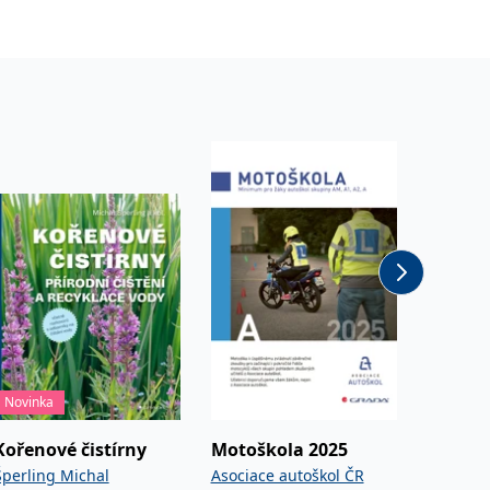
komotivu československé výroby.“
Novinka
Připrav
Kořenové čistírny
Motoškola 2025
Fantas
prvků
Šperling Michal
Asociace autoškol ČR