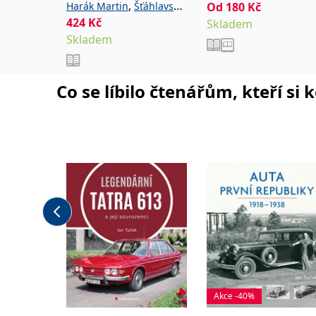
,
Harák Martin
Šťáhlavský
Od
180
Kč
424
Kč
Petr
Skladem
Skladem
Co se líbilo čtenářům, kteří si 
Akce -40%