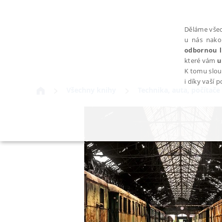
Děláme všec
u nás nako
odbornou l
které vám
u
K tomu slou
i díky vaší 
Všechny knihy
Technika, auta, počítače
NEZBYTNÉ
Nezbytně nutné soubory cookie umožňují základní funkce webovýc
Provider /