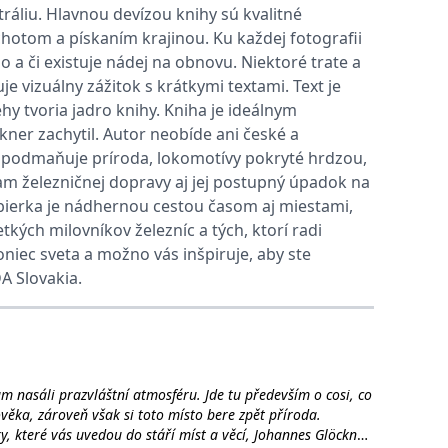
ých železnic poodhalí tato výpravná publikace.
tráliu. Hlavnou devízou knihy sú kvalitné
chotom a pískaním krajinou. Ku každej fotografii
vit pomocí vložených skriptů Microsoft. Široce se věří, že se
o a či existuje nádej na obnovu. Niektoré trate a
 vizuálny zážitok s krátkymi textami. Text je
y tvoria jadro knihy. Kniha je ideálnym
ěpodobně použit jako pro správu stavu relace.
ner zachytil. Autor neobíde ani české a
l používá webové stránky a jakoukoli reklamu, kterou koncový
ne podmaňuje príroda, lokomotívy pokryté hrdzou,
m železničnej dopravy aj jej postupný úpadok na
u pro interní analýzu.
zbierka je nádhernou cestou časom aj miestami,
tkých milovníkov železníc a tých, ktorí radi
ňuje nám komunikovat s uživatelem, který již dříve navštívil
iec sveta a možno vás inšpiruje, aby ste
A Slovakia.
, zda prohlížeč návštěvníka webu podporuje soubory cookie.
l používá webové stránky a jakoukoli reklamu, kterou koncový
m nasáli prazvláštní atmosféru. Jde tu především o cosi, co
 údaje o aktivitě na webu. Tato data mohou být odeslána k
ověka, zároveň však si toto místo bere zpět příroda.
, které vás uvedou do stáří míst a věcí, Johannes Glöckner