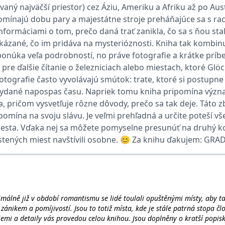
Více prozrazovat nechceme, tajemství opuštěn
vaný najväčší priestor) cez Áziu, Ameriku a Afriku až po Aus
pomínajú dobu pary a majestátne stroje preháňajúce sa s ra
ie je v Microsoftu široce používán jako jedinečný identifikátor uživatele. Lze jej nasta
informáciami o tom, prečo daná trať zanikla, čo sa s ňou stal
 mnoha různými doménami společnosti Microsoft, což umožňuje sledování uživatelů.
ázané, čo im pridáva na mysterióznosti. Kniha tak kombinuje
onúka veľa podrobností, no práve fotografie a krátke príbeh
žný název souboru cookie, ale pokud je nalezen jako soubor cookie relace, bude pravd
e ďalšie čítanie o železniciach alebo miestach, ktoré Glöck
okie nastavuje společnost Doubleclick a provádí informace o tom, jak koncový uživate
Fotografie často vyvolávajú smútok: trate, ktoré si postup
idět před návštěvou uvedeného webu.
vydané napospas času. Napriek tomu kniha pripomína význa
ookie první strany společnosti Microsoft MSN, který používáme k měření používání web
, pričom vysvetľuje rôzne dôvody, prečo sa tak deje. Táto 
pomína na svoju slávu. Je veľmi prehľadná a určite poteší vše
ookie využívaný společností Microsoft Bing Ads a je sledovacím souborem cookie. Umož
esta. Vďaka nej sa môžete pomyselne presunúť na druhý kon
stených miest navštívili osobne. 😊 Za knihu ďakujem: GRAD
kie nastavuje společnost DoubleClick (kterou vlastní společnost Google), aby zjistila
okie nastavuje společnost Doubleclick a provádí informace o tom, jak koncový uživate
idět před návštěvou uvedeného webu.
imálně již v období romantismu se lidé toulali opuštěnými místy, aby ta
okie poskytuje jednoznačně přiřazené strojově generované ID uživatele a shromažďuje
 třetí straně.
zánikem a pomíjivostí. Jsou to totiž místa, kde je stále patrná stopa čl
mi a detaily vás provedou celou knihou. Jsou doplněny o kratší popisky