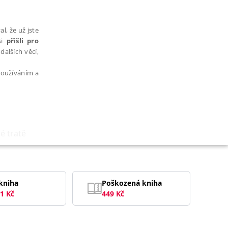
l, že už jste
si
přišli pro
dalších věcí,
 používáním a
é tratě
AŘAZENÉ SOUBORY
kniha
Poškozená kniha
1
Kč
449
Kč
bytně nutných souborů cookie správně používat.