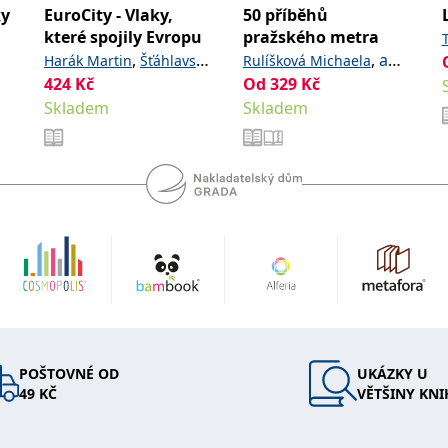
ky
EuroCity - Vlaky,
50 příběhů
které spojily Evropu
pražského metra
,
,
a
Harák Martin
Šťáhlavský
Rulíšková Michaela
424
Kč
kolektiv
Od
329
Kč
Petr
Skladem
Skladem
POŠTOVNÉ OD
UKÁZKY U
49 KČ
VĚTŠINY KNI