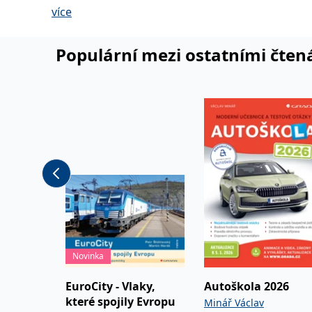
uvádí zajímavé podrobnosti o lokomotivách, jejich typech, r
více
- Čtenářská recenze:
www.kultura21.cz
Populární mezi ostatními čten
Novinka
EuroCity - Vlaky,
Autoškola 2026
které spojily Evropu
Minář Václav