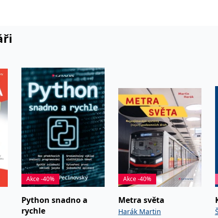
ok a místo výroby, jejich tehdejší použití. Často tu tak narazíte na lo
áři
Akce -40%
Akce -40%
Python snadno a
Metra světa
rychle
Harák Martin