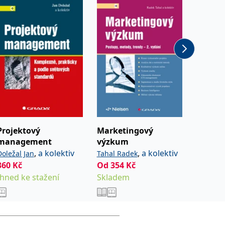
Projektový
Marketingový
Financ
management
výzkum
Komple
,
a kolektiv
,
a kolektiv
Doležal Jan
Tahal Radek
Vochozk
360
Kč
Od
354
Kč
Od
354
a
Ihned ke stažení
Skladem
Sklade