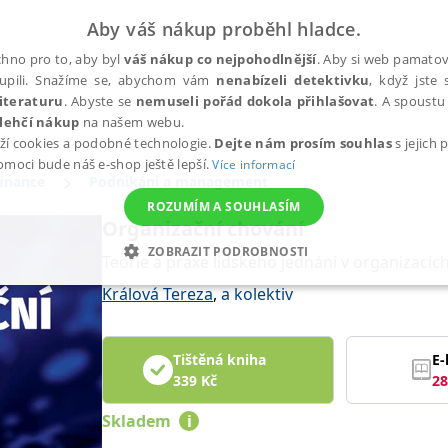
Aby váš nákup proběhl hladce.
hno pro to, aby byl
váš nákup co nejpohodlnější
. Aby si web pamatova
upili. Snažíme se, abychom vám
nenabízeli detektivku
, když jste 
iteraturu
. Abyste se
nemuseli pořád dokola přihlašovat
. A spoustu 
lehčí nákup
na našem webu.
ží cookies a podobné technologie.
Dejte nám prosím souhlas
s jejich
pomoci bude náš e-shop ještě lepší.
Více informací
finance
Podnikání a management
ROZUMÍM A SOUHLASÍM
Organizační chování
ZOBRAZIT PODROBNOSTI
Teorie a praxe lidského jednání v organizacíc
ANALYTICKÉ
MARKETINGOVÉ
FUNKČNÍ
NEZ
Králová Tereza
,
a kolektiv
Tištěná kniha
E-
Nezbytné
Analytické
Marketingové
Funkční
Nezařazené soubory
339
Kč
28
h stránek, jako je přihlášení uživatele a správa účtu. Webové stránky nelze bez nez
Skladem
i