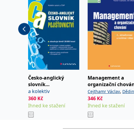
a poradenství. Absolvovala psychoterapeutický vý
PCA přístupu, který uplatňuje ve své terapeutické 
členkou profesní organizace Asociace vysokoško
poradců a Česká asociace pro psychoterapii.
Česko-anglický
Management a
slovník
organizační chován
pojišťovnictví
a kolektiv
,
Cejthamr Václav
Dědi
360
Kč
346
Kč
Jiří
Ihned ke stažení
Ihned ke stažení