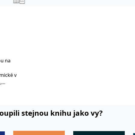
ou na
mické v
,
sobnosti.
é
ké půdě
ožka,
koupili stejnou knihu jako vy?
é
ech
zdělávání