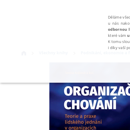
Děláme všec
u nás nako
odbornou l
které vám
u
K tomu slou
i díky vaší 
Všechny knihy
Podnikání, ekonomie a 
NEZBYTNÉ
Nezbytně nutné soubory cookie umožňují základní funkce webovýc
Provider /