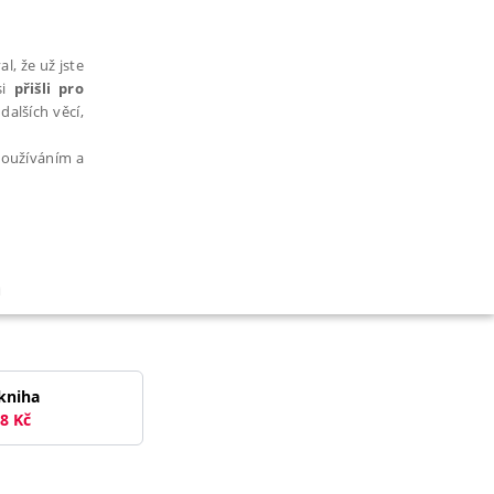
l, že už jste
si
přišli pro
dalších věcí,
 používáním a
h
AŘAZENÉ SOUBORY
kniha
8
Kč
bytně nutných souborů cookie správně používat.