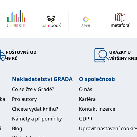
POŠTOVNÉ OD
UKÁZKY U
49 KČ
VĚTŠINY KNI
Nakladatelství GRADA
O společnosti
Co se čte v Gradě?
O nás
ika
Pro autory
Kariéra
Chcete vydat knihu?
Kontakt inzerce
Náměty a připomínky
GDPR
í
Blog
Upravit nastavení cookie