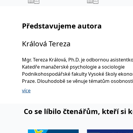
Představujeme autora
Králová Tereza
Mgr. Tereza Králová, Ph.D. je odbornou asistentk
Katedře manažerské psychologie a sociologie
Podnikohospodářské fakulty Vysoké školy ekono
Praze. Dlouhodobě se věnuje tématům osobnosti
motivace, komunikace, týmové práce a rozvoje o
více
V rámci výuky přednáší a zároveň rozvíjí praktick
dovednosti studujících i manažerů. Na akademic
působí dlouhodobě také jako poradkyně, psychol
Co se líbilo čtenářům, kteří si 
aktuálně i jako vedoucí Akademické psychologick
poradny. Ve ﬁremní praxi má zkušenosti v oblast
personalistiky, zejména ve výběru, diagnostice, v