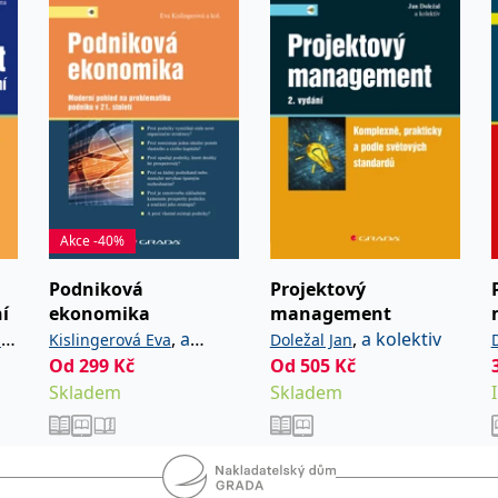
cvik v
praxi. Je
lských
Akce -40%
Podniková
Projektový
í
ekonomika
management
,
a
,
a kolektiv
na
Kislingerová Eva
Doležal Jan
kolektiv
Od
299
Kč
Od
505
Kč
Skladem
Skladem