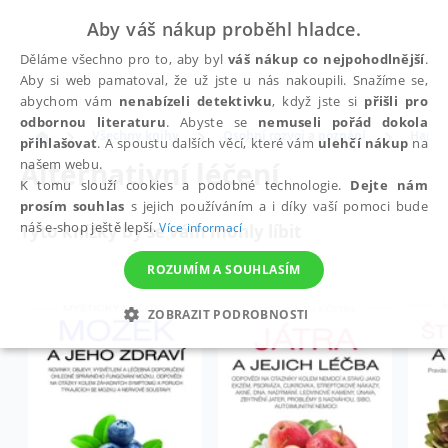
Aby váš nákup proběhl hladce.
Děláme všechno pro to, aby byl
váš nákup co nejpohodlnější
.
Aby si web pamatoval, že už jste u nás nakoupili. Snažíme se,
abychom vám
nenabízeli detektivku
, když jste si
přišli pro
odbornou literaturu
. Abyste se
nemuseli pořád dokola
Všechny knihy
Osobní rozvoj a poznání
Harmo
přihlašovat
. A spoustu dalších věcí, které vám
ulehčí nákup
na
Alternativní léčení
našem webu.
K tomu slouží cookies a podobné technologie.
Dejte nám
prosím souhlas
s jejich používáním a i díky vaší pomoci bude
náš e-shop ještě lepší.
Více informací
Tyto knížky by se vám mohly líbit
ROZUMÍM A SOUHLASÍM
ZOBRAZIT PODROBNOSTI
NEZBYTNÉ
ANALYTICKÉ
MARKETINGOVÉ
FUNKČNÍ
NEZAŘAZENÉ SOUBORY