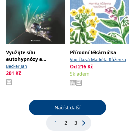
Využijte sílu
Přírodní lékárnička
autohypnózy a
Vopičková Markéta Růženka
autosugesce
Becker Jan
Od
216
Kč
201
Kč
Skladem
Načíst další
1
2
3