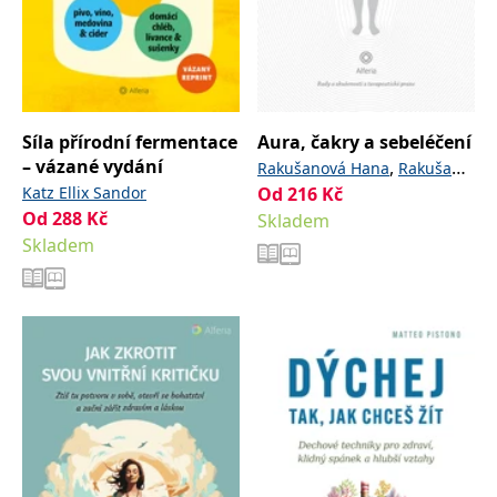
Síla přírodní fermentace
Aura, čakry a sebeléčení
– vázané vydání
,
Rakušanová Hana
Rakušan
Katz Ellix Sandor
Od
216
Kč
Jiří
Od
288
Kč
Skladem
Skladem