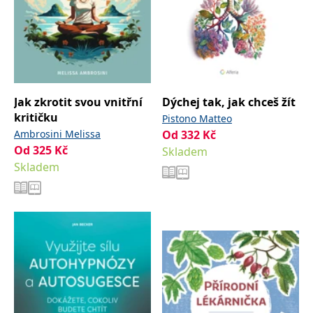
Jak zkrotit svou vnitřní
Dýchej tak, jak chceš žít
kritičku
Pistono Matteo
Ambrosini Melissa
Od
332
Kč
Od
325
Kč
Skladem
Skladem