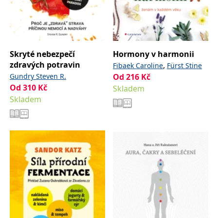
Skryté nebezpečí
Hormony v harmonii
zdravých potravin
,
Fibaek Caroline
Fürst Stine
Gundry Steven R.
Od
216
Kč
Od
310
Kč
Skladem
Skladem