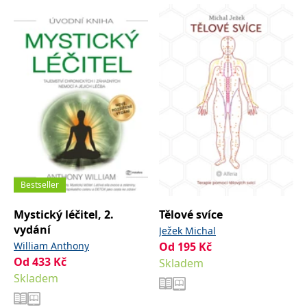
správně.
PHPSESSID
Zavřením
Cookie
PHP.net
prohlížeče
generovaný
www.bambook.cz
aplikacemi
založenými
na jazyce
PHP. Toto je
univerzální
identifikátor
používaný k
udržování
proměnných
relací
uživatelů.
Obvykle se
jedná o
náhodně
vygenerované
Bestseller
číslo, jeho
použití může
být specifické
Mystický léčitel, 2.
Tělové svíce
pro daný
web, ale
vydání
Ježek Michal
dobrým
příkladem je
William Anthony
Od
195
Kč
udržování
Od
433
Kč
Skladem
přihlášeného
stavu
Skladem
uživatele mezi
stránkami.