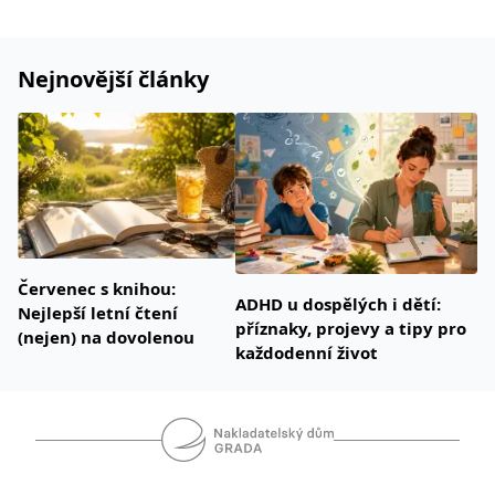
Nejnovější články
Červenec s knihou:
ADHD u dospělých i dětí:
Nejlepší letní čtení
příznaky, projevy a tipy pro
(nejen) na dovolenou
každodenní život