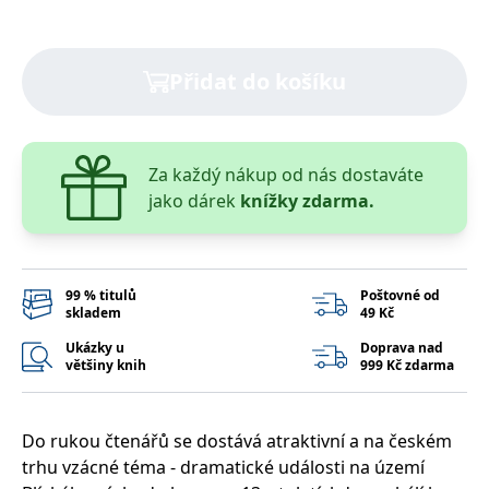
správně.
PHPSESSID
Zavřením
Cookie
PHP.net
prohlížeče
generovaný
www.bambook.cz
aplikacemi
Přidat do košíku
založenými
na jazyce
PHP. Toto je
univerzální
identifikátor
používaný k
Za každý nákup od nás dostaváte
udržování
proměnných
jako dárek
knížky zdarma.
relací
uživatelů.
Obvykle se
jedná o
náhodně
vygenerované
99 % titulů
Poštovné od
číslo, jeho
skladem
49 Kč
použití může
být specifické
pro daný
Ukázky u
Doprava nad
web, ale
většiny knih
999 Kč zdarma
dobrým
příkladem je
udržování
přihlášeného
stavu
Do rukou čtenářů se dostává atraktivní a na českém
uživatele mezi
trhu vzácné téma - dramatické události na území
stránkami.