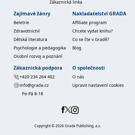
Zákaznická linka
koncový uživatel používá
webové stránky a
jakoukoli reklamu,
Zajímavé žánry
Nakladatelství GRADA
kterou koncový uživatel
mohl vidět před
Beletrie
Affiliate program
návštěvou uvedeného
webu.
Zdravotnictví
Chcete vydat knihu?
MR
7 dní
Toto je soubor cookie
Microsoft
Dětská literatura
Co se čte v Gradě?
první strany společnosti
Corporation
Microsoft MSN, který
.c.bing.com
Psychologie a pedagogika
Blog
používáme k měření
používání webu pro
Osobní rozvoj a poznání
interní analýzu.
_uetvid
1 rok
Toto je soubor cookie
Zákaznická podpora
O společnosti
Microsoft
využívaný společností
Corporation
Microsoft Bing Ads a je
.grada.cz
+420 234 264 402
O nás
sledovacím souborem
cookie. Umožňuje nám
info@grada.cz
Upravit nastavení cookies
komunikovat s
uživatelem, který již dříve
Po-Pá 8-18
navštívil náš web.
test_cookie
15 minut
Tento soubor cookie
Google LLC
nastavuje společnost
.doubleclick.net
DoubleClick (kterou
vlastní společnost
Google), aby zjistila, zda
Copyright ©
2026
Grada Publishing, a.s.
prohlížeč návštěvníka
webu podporuje
soubory cookie.