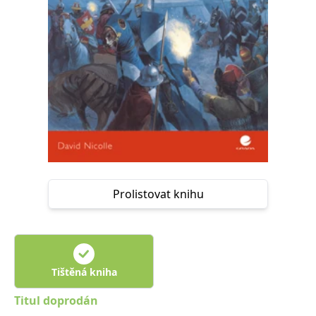
Nezbytné
Analytické
Marketingové
Funkční
Nezařazené soubory
Nezbytně nutné soubory cookie umožňují základní funkce webových
stránek, jako je přihlášení uživatele a správa účtu. Webové stránky nelze
bez nezbytně nutných souborů cookie správně používat.
Provider /
Název
Vyprší
Popis
Doména
CookieScriptConsent
1 měsíc
Tento soubor
CookieScript
cookie
www.grada.cz
používá
služba
Cookie-
Script.com k
Prolistovat knihu
zapamatování
předvoleb
souhlasu se
soubory
cookie
návštěvníků.
Je nutné, aby
Tištěná kniha
banner
cookie
Cookie-
Titul doprodán
Script.com
fungoval