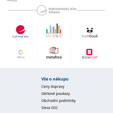
se měly zobrazovat a
které by mohly být
relevantní pro
koncového uživatele,
který si prohlíží web.
MUID
1 rok
Tento soubor cookie je v
Microsoft
Microsoftu široce
Corporation
používán jako jedinečný
.clarity.ms
identifikátor uživatele.
Lze jej nastavit pomocí
vložených skriptů
Microsoft. Široce se věří,
že se synchronizuje s
mnoha různými
doménami společnosti
Microsoft, což umožňuje
sledování uživatelů.
sid
.seznam.cz
1 měsíc
Toto je velmi běžný
název souboru cookie,
ale pokud je nalezen
Vše o nákupu
jako soubor cookie
relace, bude
Ceny dopravy
pravděpodobně použit
jako pro správu stavu
Dárkové poukazy
relace.
Obchodní podmínky
_gcl_au
3 měsíce
Tento soubor cookie
Google LLC
nastavuje společnost
.grada.cz
Sleva ISIC
Doubleclick a provádí
informace o tom, jak