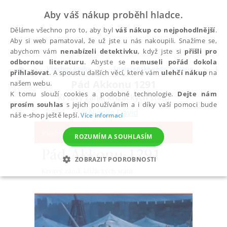
Aby váš nákup proběhl hladce.
Děláme všechno pro to, aby byl
váš nákup co nejpohodlnější
.
Aby si web pamatoval, že už jste u nás nakoupili. Snažíme se,
abychom vám
nenabízeli detektivku
, když jste si
přišli pro
odbornou literaturu
. Abyste se
nemuseli pořád dokola
Všechny knihy
Společenské vědy, historie
His
přihlašovat
. A spoustu dalších věcí, které vám
ulehčí nákup
na
Pád Akkonu 1291
našem webu.
K tomu slouží cookies a podobné technologie.
Dejte nám
Krvavý zánik křižáckých států
prosím souhlas
s jejich používáním a i díky vaší pomoci bude
Nicolle David
náš e-shop ještě lepší.
Více informací
ROZUMÍM A SOUHLASÍM
ZOBRAZIT PODROBNOSTI
NEZBYTNÉ
ANALYTICKÉ
MARKETINGOVÉ
FUNKČNÍ
NEZAŘAZENÉ SOUBORY