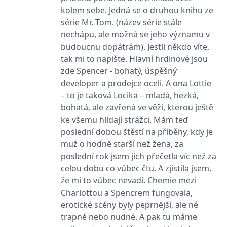
se měly zobrazovat a
kolem sebe. Jedná se o druhou knihu ze
které by mohly být
relevantní pro
série Mr. Tom. (název série stále
koncového uživatele,
který si prohlíží web.
nechápu, ale možná se jeho významu v
budoucnu dopátrám). Jestli někdo víte,
MUID
1 rok
Tento soubor cookie je v
Microsoft
Microsoftu široce
Corporation
tak mi to napište. Hlavní hrdinové jsou
používán jako jedinečný
.clarity.ms
identifikátor uživatele.
zde Spencer - bohatý, úspěšný
Lze jej nastavit pomocí
developer a prodejce oceli. A ona Lottie
vložených skriptů
Microsoft. Široce se věří,
– to je taková Locika – mladá, hezká,
že se synchronizuje s
mnoha různými
bohatá, ale zavřená ve věži, kterou ještě
doménami společnosti
Microsoft, což umožňuje
ke všemu hlídají strážci. Mám teď
sledování uživatelů.
poslední dobou štěstí na příběhy, kdy je
sid
.seznam.cz
1 měsíc
Toto je velmi běžný
muž o hodně starší než žena, za
název souboru cookie,
ale pokud je nalezen
poslední rok jsem jich přečetla víc než za
jako soubor cookie
celou dobu co vůbec čtu. A zjistila jsem,
relace, bude
pravděpodobně použit
že mi to vůbec nevadí. Chemie mezi
jako pro správu stavu
relace.
Charlottou a Spencrem fungovala,
erotické scény byly peprnější, ale né
_gcl_au
3 měsíce
Tento soubor cookie
Google LLC
nastavuje společnost
.grada.cz
trapné nebo nudné. A pak tu máme
Doubleclick a provádí
informace o tom, jak