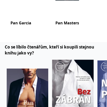
v reálném světě. Když zrovna nepracuje na nové
knize, najdete ji, jak si vychutnává margaritu
nebo šálek kávy s něčím sladkým.
Pan Garcia
Pan Masters
Pan
Co se líbilo čtenářům, kteří si koupili stejnou
knihu jako vy?