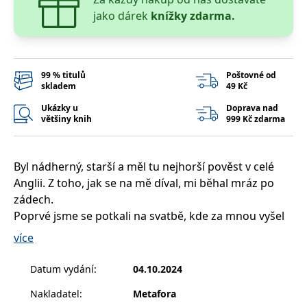
__cf_bm
30 minut
Tento soubor
Cloudflare Inc.
jako dárek
knížky zdarma.
cookie se
.heureka.cz
používá k
rozlišení mezi
lidmi a
roboty. To je
pro web
přínosné, aby
99 % titulů
Poštovné od
bylo možné
skladem
49 Kč
podávat
platné zprávy
Ukázky u
Doprava nad
o používání
většiny knih
999 Kč zdarma
jejich
webových
stránek.
CookieConsent
1 rok
Tento soubor
Cybot A/S
Byl nádherný, starší a měl tu nejhorší pověst v celé
cookie ukládá
www.bambook.cz
stav souhlasu
Anglii. Z toho, jak se na mě díval, mi běhal mráz po
uživatele se
zádech.
soubory
cookie pro
Poprvé jsme se potkali na svatbě, kde za mnou vyšel
aktuální
doménu.
ven a políbil mě.
více
Podruhé skončilo naše setkání obrovskou hádkou,
G_ENABLED_IDPS
1 rok 1
Slouží k
Google LLC
měsíc
přihlášení
.www.grada.cz
při které jsem ho vyhodila ze svého domu.
pomocí
Datum vydání
:
04.10.2024
Google
Potřetí jsme si vyšli na dvojité slepé rande.
Nakladatel
:
Metafora
ASP.NET_SessionId
Zavřením
Tento soubor
Dokážete si asi představit mé překvapení, když jsem u
Microsoft
prohlížeče
cookie
Corporation