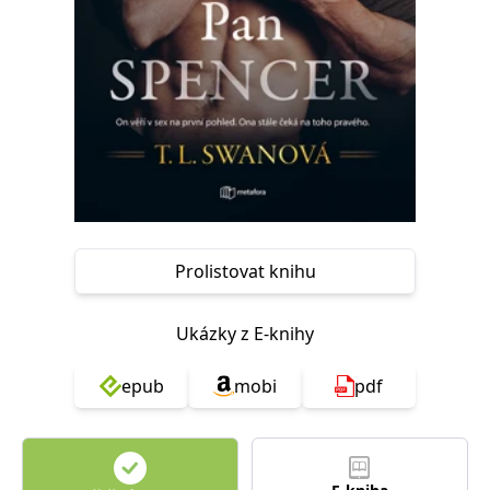
Nezbytné
Analytické
Marketingové
Funkční
Nezařazené soubory
Nezbytně nutné soubory cookie umožňují základní funkce webových
stránek, jako je přihlášení uživatele a správa účtu. Webové stránky nelze
bez nezbytně nutných souborů cookie správně používat.
Provider /
Název
Vyprší
Popis
Doména
CookieScriptConsent
1 měsíc
Tento soubor
CookieScript
cookie
www.grada.cz
používá
služba
Prolistovat knihu
Cookie-
Script.com k
zapamatování
předvoleb
Ukázky z E-knihy
souhlasu se
soubory
cookie
epub
mobi
pdf
návštěvníků.
Je nutné, aby
banner
cookie
Cookie-
Script.com
fungoval