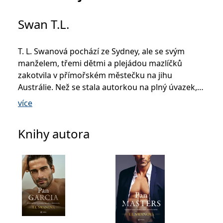
Swan T.L.
T. L. Swanová pochází ze Sydney, ale se svým
manželem, třemi dětmi a plejádou mazlíčků
zakotvila v přímořském městečku na jihu
Austrálie. Než se stala autorkou na plný úvazek,
pracovala v nadaci pro pomoc lidem se
více
schizofrenií. Má na kontě řadu úspěšných
románů, z nichž jsou českým čtenářům dobře
Knihy autora
známé Jednou za život (Metafora, 2021), Na druhý
pokus (Metafora, 2021), Bez zábran (Metafora,
2022), Jen mezi námi (Metafora, 2023) a A co bylo
dál (Metafora, 2024) ze série o bratrech
Milesových či Pan Masters (Metafora, 2024) a Pan
Spencer (Metafora, 2024). Své znalosti
psychologie uplatňuje při psaní charismatických
mužů a důvtipných žen, které by každý chtěl znát