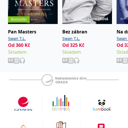
Bestseller
Pan Masters
Bez zábran
Na d
Swan T.L.
Swan T.L.
Swan 
Od
360
Kč
Od
325
Kč
Od
3
Skladem
Skladem
Skla