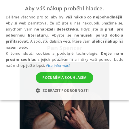
Aby váš nákup proběhl hladce.
Děláme všechno pro to, aby byl
váš nákup co nejpohodlnější
.
Aby si web pamatoval, že už jste u nás nakoupili. Snažíme se,
abychom vám
nenabízeli detektivku
, když jste si
přišli pro
odbornou literaturu
. Abyste se
nemuseli pořád dokola
Všechny knihy
Beletrie
Romantika, romány pr
přihlašovat
. A spoustu dalších věcí, které vám
ulehčí nákup
na
Pan Spencer
našem webu.
K tomu slouží cookies a podobné technologie.
Dejte nám
Swan T.L.
prosím souhlas
s jejich používáním a i díky vaší pomoci bude
náš e-shop ještě lepší.
Více informací
ROZUMÍM A SOUHLASÍM
ZOBRAZIT PODROBNOSTI
NEZBYTNÉ
ANALYTICKÉ
MARKETINGOVÉ
FUNKČNÍ
NEZAŘAZENÉ SOUBORY