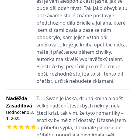
asi je vám alespoň z části jasné, jak se
_fbp
3 měsíce
Používá Facebook k
Meta Platform
poskytování řady
Inc.
bude děj odehrávat. Tak jako obvykle tu
reklamních produktů,
.grada.cz
jako je nabízení cen v
potkáváme staré známé postavy z
reálném čase od
předchozího dílu Brielle a Juliana, které
inzerentů třetích stran.
jsem si zamilovala a zase se nám
SRM_B
1 rok
Toto je cookie první
Microsoft
strany společnosti
Corporation
poodkrylo, kam jejich vztah dál
Microsoft MSN, které
.c.bing.com
směřoval. I když je kniha opět bichlička,
zajišťuje správné
fungování této webové
máte ji přečtenou během chvilky,
stránky.
autorka má skvělý vypravěčský talent.
ANONCHK
10 minut
Tento soubor cookie
Microsoft
provádí informace o
Přestože byl první díl pro mě o chlup
Corporation
tom, jak koncový
.c.clarity.ms
lepší, rozhodně stojí za to si i tento díl
uživatel používá web, a
jakoukoli reklamu,
přečíst, určitě nebudete zklamaní.
kterou koncový uživatel
mohl vidět před
návštěvou uvedeného
webu.
Naděžda
T. L. Swan je láska, druhá kniha a opět
__utmzzses
Zavřením
Parametry UTM
Google LLC
Zasadilová
velké nadšení. Jestli bych někdy měla
prohlížeče
používané pro reklamu /
.grada.cz
Hodnoceno
3.
čtecí krizi, tak vím, že tyto romantiky –
sledování pomocí
Google Analytics
1. 2025
erotiky by mě z ní dostaly. Úžasně jsem
_uetsid
1 den
Tento soubor cookie
Microsoft
u příběhu vypla, dokonale jsem se do
používá společnost Bing
Corporation
příběhu ponořila a nevnímala svět
k určení, jaké reklamy by
.grada.cz