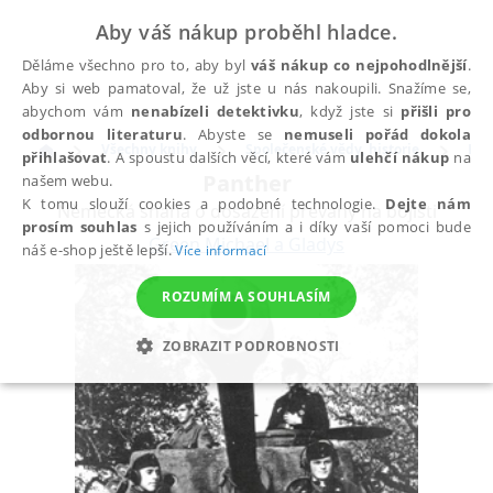
Aby váš nákup proběhl hladce.
Děláme všechno pro to, aby byl
váš nákup co nejpohodlnější
.
Aby si web pamatoval, že už jste u nás nakoupili. Snažíme se,
abychom vám
nenabízeli detektivku
, když jste si
přišli pro
odbornou literaturu
. Abyste se
nemuseli pořád dokola
Všechny knihy
Společenské vědy, historie
His
přihlašovat
. A spoustu dalších věcí, které vám
ulehčí nákup
na
Panther
našem webu.
K tomu slouží cookies a podobné technologie.
Dejte nám
Německá snaha o dosažení převahy na bojišti
prosím souhlas
s jejich používáním a i díky vaší pomoci bude
Green Michael a Gladys
náš e-shop ještě lepší.
Více informací
ROZUMÍM A SOUHLASÍM
ZOBRAZIT PODROBNOSTI
NEZBYTNÉ
ANALYTICKÉ
MARKETINGOVÉ
FUNKČNÍ
NEZAŘAZENÉ SOUBORY