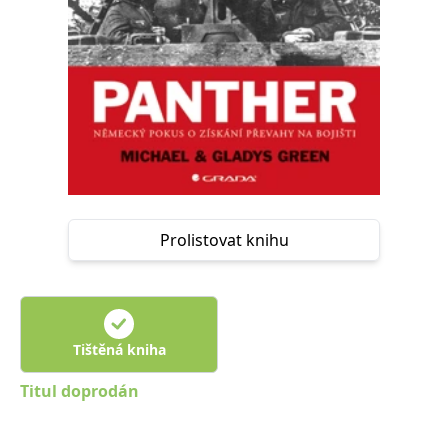
Nezbytné
Analytické
Marketingové
Funkční
Nezařazené soubory
Nezbytně nutné soubory cookie umožňují základní funkce webových
stránek, jako je přihlášení uživatele a správa účtu. Webové stránky nelze
bez nezbytně nutných souborů cookie správně používat.
Provider /
Název
Vyprší
Popis
Doména
CookieScriptConsent
1 měsíc
Tento soubor
CookieScript
cookie
www.grada.cz
používá
Prolistovat knihu
služba
Cookie-
Script.com k
zapamatování
předvoleb
souhlasu se
soubory
cookie
Tištěná kniha
návštěvníků.
Je nutné, aby
banner
Titul doprodán
cookie
Cookie-
Script.com
fungoval