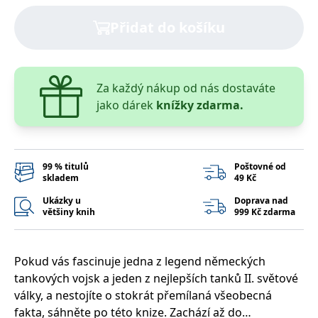
správně.
Přidat do košíku
PHPSESSID
Zavřením
Cookie
PHP.net
prohlížeče
generovaný
www.bambook.cz
aplikacemi
založenými
na jazyce
PHP. Toto je
univerzální
Za každý nákup od nás dostaváte
identifikátor
jako dárek
knížky zdarma.
používaný k
udržování
proměnných
relací
uživatelů.
Obvykle se
jedná o
99 % titulů
Poštovné od
náhodně
skladem
49 Kč
vygenerované
číslo, jeho
Ukázky u
Doprava nad
použití může
většiny knih
999 Kč zdarma
být specifické
pro daný
web, ale
dobrým
příkladem je
Pokud vás fascinuje jedna z legend německých
udržování
přihlášeného
tankových vojsk a jeden z nejlepších tanků II. světové
stavu
uživatele mezi
války, a nestojíte o stokrát přemílaná všeobecná
stránkami.
fakta, sáhněte po této knize. Zachází až do