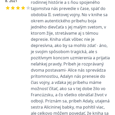
8. 2021
rodinnej histórie a s ňou spojeného
zachovává
www.grada.cz
stav relace
tajomstva nás prevedie v čase, späť do
návštěvníka
napříč
obdobia II. svetovej vojny. No v knihe sa
požadavky na
okrem autentického príbehu boja
stránku.
jedného dievčaťa s jej malým svetom, v
ktorom žije, stretávame aj s témou
depresie. Kniha však vôbec nie je
Provider /
Název
Vyprší
Popis
Provider /
Provider /
Doména
depresívna, ako by sa mohlo zdať - áno,
Název
Název
Vyprší
Vyprší
Popis
Popis
Doména
Doména
je svojim spôsobom tragická, ale s
_lb
.grada.cz
1 rok
###
Provider /
Název
Vyprší
Popis
Luigisbox???
_ga_1BHJWLJRRB
CMSCurrentTheme
.grada.cz
www.grada.cz
1 rok
1 den
Tento soubor cookie
Nastaveno Kentico
Doména
pozitívnym koncom uzmierenia a prijatia
1
nastavuje Google
CMS. Uloží název
_lb_ccc
.grada.cz
1 rok
neľahkej pravdy. Príbeh je rozprávaný
měsíc
Analytics. Ukládá a
aktuálního
CLID
www.clarity.ms
1 rok
Tento soubor cookie je
aktualizuje jedinečnou
vizuálního motivu
obvykle nastaven
dvoma postavami- Alice nás sprevádza
permId
dg.incomaker.com
hodnotu pro každou
pro zajištění
1 rok 1
společností Dstillery, aby
navštívenou stránku a
správného vzhledu
měsíc
umožnil sdílení
prítomnosťou, Adalyn nás prenesie do
slouží k počítání a
dialogových oken.
mediálního obsahu na
sledování zobrazení
p##5ab4aa50-94d3-4afb-
dg.incomaker.com
1 rok 1
čias vojny, a vďaka jej príbehu máme
sociálních médiích. Může
stránek.
CMSPreferredCulture
9668-9ccd17850001
1 rok
Nastaveno Kentico
měsíc
Kentiko
také shromažďovat
možnosť čítať, ako sa v tej dobe žilo vo
CMS k identifikaci
Software LLC
informace o
_ga
1 rok
Tento název souboru
jazyka stránky,
receive-cookie-deprecation
Google LLC
.doubleclick.net
6 měsíců
www.grada.cz
návštěvnících webových
Francúzsku, a čo všetko obnášal život v
1
cookie je spojen s Google
ukládá kombinaci
.grada.cz
stránek, když používají
měsíc
Universal Analytics - což
kódů jazyků a zemí
cee
.capig.stape.cloud
3 měsíce
odboji. Priznám sa, pribeh Adaly, utajená
sociální média ke sdílení
je významná aktualizace
obsahu webových
sestra Alicininej babky, ma pohltil viac,
běžněji používané
_hjSession_3630783
.grada.cz
stránek z navštívené
30 minut
analytické služby Google.
stránky.
ale celkovo môžem povedať, že kniha sa
Tento soubor cookie se
tempUUID
www.grada.cz
Zavřením