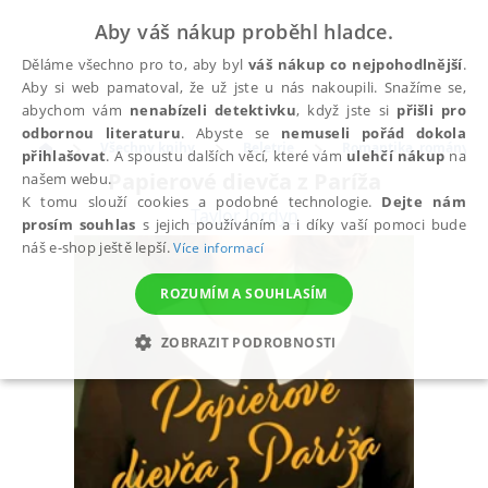
Aby váš nákup proběhl hladce.
Děláme všechno pro to, aby byl
váš nákup co nejpohodlnější
.
Aby si web pamatoval, že už jste u nás nakoupili. Snažíme se,
abychom vám
nenabízeli detektivku
, když jste si
přišli pro
odbornou literaturu
. Abyste se
nemuseli pořád dokola
Všechny knihy
Beletrie
Romantika, romány pr
přihlašovat
. A spoustu dalších věcí, které vám
ulehčí nákup
na
Papierové dievča z Paríža
našem webu.
K tomu slouží cookies a podobné technologie.
Dejte nám
Taylor Jordyn
prosím souhlas
s jejich používáním a i díky vaší pomoci bude
náš e-shop ještě lepší.
Více informací
ROZUMÍM A SOUHLASÍM
ZOBRAZIT PODROBNOSTI
NEZBYTNÉ
ANALYTICKÉ
MARKETINGOVÉ
FUNKČNÍ
NEZAŘAZENÉ SOUBORY