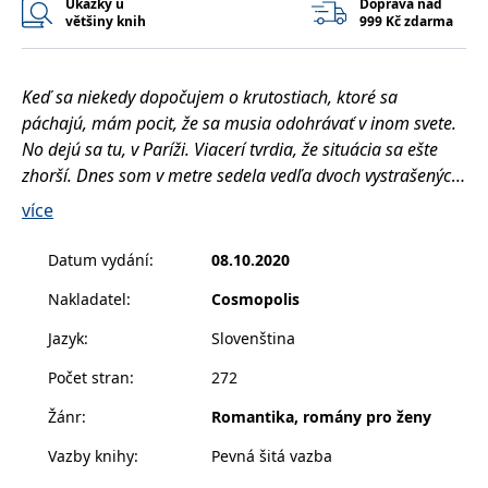
Ukázky u
Doprava nad
správně.
většiny knih
999 Kč zdarma
PHPSESSID
Zavřením
Cookie
PHP.net
prohlížeče
generovaný
www.bambook.cz
aplikacemi
založenými
Keď sa niekedy dopočujem o krutostiach, ktoré sa
na jazyce
PHP. Toto je
páchajú, mám pocit, že sa musia odohrávať v inom svete.
univerzální
identifikátor
No dejú sa tu, v Paríži. Viacerí tvrdia, že situácia sa ešte
používaný k
zhorší. Dnes som v metre sedela vedľa dvoch vystrašených
udržování
proměnných
židoviek. Začula som, ako si zašepkali: „Teraz pôjdu po
relací
více
uživatelů.
francúzskych občanoch.“ Dala by som čokoľvek za to, aby
Obvykle se
sa toto šialenstvo skončilo.
jedná o
Datum vydání
:
08.10.2020
náhodně
vygenerované
Nakladatel
:
Cosmopolis
číslo, jeho
Medzi vášnivou impulzívnou Chloe a jaj odvážnou
použití může
být specifické
staršou sestrou Adalyn je silné sesterské puto, až
Jazyk
:
Slovenština
pro daný
kým do Francúzska v roku 1940 nevtrhnú nacisti.
web, ale
dobrým
Počet stran
:
272
O viac ako polstoročie neskôr šestnásťročná Chloina
příkladem je
udržování
vnučka, Američanka Alice, znenazdajky zdedí byt
Žánr
:
Romantika, romány pro ženy
přihlášeného
v Paríži.
stavu
uživatele mezi
Vazby knihy
:
Pevná šitá vazba
stránkami.