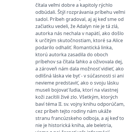
používá k rozlišení
MUID
1 rok
Tento soubor cookie je v
prohlížeče
čítala veľmi dobre a kapitoly rýchlo
Microsoft
jedinečných uživatelů
Microsoftu široce
Corporation
přiřazením náhodně
odbúdali. Štýl rozprávania príbehu veľmi
používán jako jedinečný
_____tempSessionKey_____
www.grada.cz
1 rok 1
.bing.com
vygenerovaného čísla
identifikátor uživatele.
měsíc
sadol. Príbeh gradoval, aj aj keď sme od
jako identifikátoru
Lze jej nastavit pomocí
klienta. Je součástí
vložených skriptů
MSPTC
1 rok
začiatku vedeli, že Adalyn nie je tá zlá,
Microsoft
každého požadavku na
Microsoft. Široce se věří,
.bing.com
stránku na webu a slouží
autorka nás nechala v napätí, ako došlo
že se synchronizuje s
k výpočtu údajů o
mnoha různými
inco_session_temp_browser
www.grada.cz
1 hodina
k určitým skutočnostiam, ktoré sa Alice
návštěvnících, relacích a
doménami společnosti
kampaních pro analytické
Microsoft, což umožňuje
podarilo odhaliť. Romantická linka,
incomaker_p
www.grada.cz
1 rok 1
přehledy webů.
sledování uživatelů.
měsíc
ktorú autorka zasadila do oboch
VisitorStatus
1 rok
Označuje, zda je
Kentiko
SM
.c.clarity.ms
Zavřením
Toto je soubor cookie
_hjSessionUser_3630783
.grada.cz
1 rok
príbehov sa čítala ľahko a oživovala dej,
1
návštěvník nový nebo se
Software LLC
prohlížeče
první strany společnosti
měsíc
vrací. Používá se ke
www.grada.cz
Microsoft MSN, který
a zároveň nám dala možnosť vidieť, ako
sledování statistiky
používáme k měření
návštěvníků ve webové
používání webu pro
odlišná láska vie byť - v súčasnosti si ani
analýze.
interní analýzu.
nevieme predstaviť, ako o svoju lásku
CurrentContact
1 rok
Ukládá identifikátor GUID
Kentiko
MR
7 dní
Toto je soubor cookie
Microsoft
museli bojovať ľudia, ktorí na vlastnej
1
kontaktu souvisejícího s
Software LLC
první strany společnosti
Corporation
měsíc
aktuálním návštěvníkem
www.grada.cz
Microsoft MSN, který
.c.clarity.ms
koži zacítili živé zlo. Všetkým, ktorých
webu. Slouží ke
používáme k měření
sledování aktivit na
baví téma II. sv. vojny knihu odporúčam,
používání webu pro
webu.
interní analýzu.
cez príbeh tejto rodiny nám ukáže
C
1 měsíc 1
Zjistěte, zda prohlížeč
Adform
stranu francúzskeho odboja, a aj keď to
den
uživatele podporuje
.adform.net
nie je historická kniha, ale beletria,
soubory cookie.