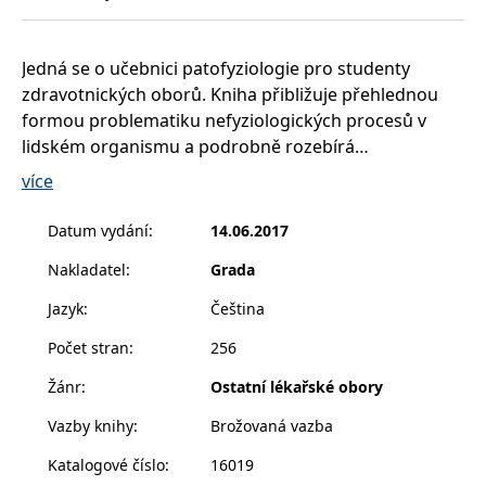
__cf_bm
30 minut
Tento soubor
Cloudflare Inc.
cookie se
.heureka.cz
používá k
rozlišení mezi
Jedná se o učebnici patofyziologie pro studenty
lidmi a
roboty. To je
zdravotnických oborů. Kniha přibližuje přehlednou
pro web
přínosné, aby
formou problematiku nefyziologických procesů v
bylo možné
lidském organismu a podrobně rozebírá
podávat
platné zprávy
patologickou funkčnost orgánů v jednotlivých
o používání
více
jejich
orgánových systémech lidského těla. Je doplněna
webových
stránek.
množstvím barevných obrázků, které přibližují
Datum vydání
:
14.06.2017
patologické děje v jednotlivých orgánových
CookieConsent
1 rok
Tento soubor
Cybot A/S
cookie ukládá
Nakladatel
:
Grada
www.bambook.cz
soustavách.
stav souhlasu
uživatele se
Jazyk
:
Čeština
soubory
cookie pro
aktuální
Počet stran
:
256
doménu.
Žánr
:
Ostatní lékařské obory
G_ENABLED_IDPS
1 rok 1
Slouží k
Google LLC
měsíc
přihlášení
.www.grada.cz
pomocí
Vazby knihy
:
Brožovaná vazba
Google
Katalogové číslo
:
16019
ASP.NET_SessionId
Zavřením
Tento soubor
Microsoft
prohlížeče
cookie
Corporation