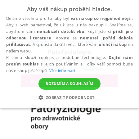
Aby váš nákup proběhl hladce.
Děláme všechno pro to, aby byl
váš nákup co nejpohodlnější
.
Aby si web pamatoval, že už jste u nás nakoupili. Snažíme se,
abychom vám
nenabízeli detektivku
, když jste si
přišli pro
odbornou literaturu
. Abyste se
nemuseli pořád dokola
Všechny knihy
Zdravotnická a lékařská literatura
přihlašovat
. A spoustu dalších věcí, které vám
ulehčí nákup
na
Patofyziologie
našem webu.
K tomu slouží cookies a podobné technologie.
Dejte nám
pro zdravotnické obory
prosím souhlas
s jejich používáním a i díky vaší pomoci bude
Nair Muralitharan
,
Peate Ian
náš e-shop ještě lepší.
Více informací
ROZUMÍM A SOUHLASÍM
ZOBRAZIT PODROBNOSTI
NEZBYTNÉ
ANALYTICKÉ
MARKETINGOVÉ
FUNKČNÍ
NEZAŘAZENÉ SOUBORY