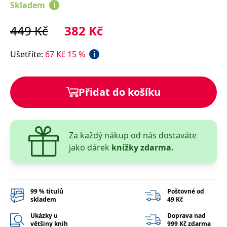
správně.
Skladem
i
PHPSESSID
Zavřením
Cookie
PHP.net
prohlížeče
generovaný
www.bambook.cz
449
Kč
382
Kč
aplikacemi
založenými
na jazyce
Ušetříte
:
67
Kč
15
%
i
PHP. Toto je
univerzální
identifikátor
používaný k
udržování
proměnných
Přidat do košíku
relací
uživatelů.
Obvykle se
jedná o
náhodně
vygenerované
Za každý nákup od nás dostaváte
číslo, jeho
použití může
jako dárek
knížky zdarma.
být specifické
pro daný
web, ale
dobrým
příkladem je
udržování
99 % titulů
Poštovné od
přihlášeného
skladem
49 Kč
stavu
uživatele mezi
Ukázky u
Doprava nad
stránkami.
většiny knih
999 Kč zdarma