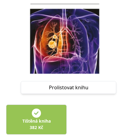
Nezbytné
Analytické
Marketingové
Funkční
Nezařazené soubory
Nezbytně nutné soubory cookie umožňují základní funkce webových
stránek, jako je přihlášení uživatele a správa účtu. Webové stránky nelze
bez nezbytně nutných souborů cookie správně používat.
Provider /
Název
Vyprší
Popis
Doména
CookieScriptConsent
1 měsíc
Tento soubor
CookieScript
cookie
www.grada.cz
používá
služba
Cookie-
Script.com k
Prolistovat knihu
zapamatování
předvoleb
souhlasu se
soubory
cookie
návštěvníků.
Je nutné, aby
banner
Tištěná kniha
cookie
Cookie-
382
Kč
Script.com
fungoval