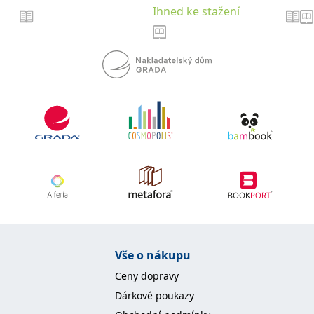
se měly zobrazovat a
Ihned ke stažení
které by mohly být
relevantní pro
koncového uživatele,
který si prohlíží web.
MUID
1 rok
Tento soubor cookie je v
Microsoft
Microsoftu široce
Corporation
používán jako jedinečný
.clarity.ms
identifikátor uživatele.
Lze jej nastavit pomocí
vložených skriptů
Microsoft. Široce se věří,
že se synchronizuje s
mnoha různými
doménami společnosti
Microsoft, což umožňuje
sledování uživatelů.
sid
.seznam.cz
1 měsíc
Toto je velmi běžný
název souboru cookie,
ale pokud je nalezen
jako soubor cookie
relace, bude
pravděpodobně použit
jako pro správu stavu
Vše o nákupu
relace.
Ceny dopravy
_gcl_au
3 měsíce
Tento soubor cookie
Google LLC
nastavuje společnost
.grada.cz
Dárkové poukazy
Doubleclick a provádí
informace o tom, jak