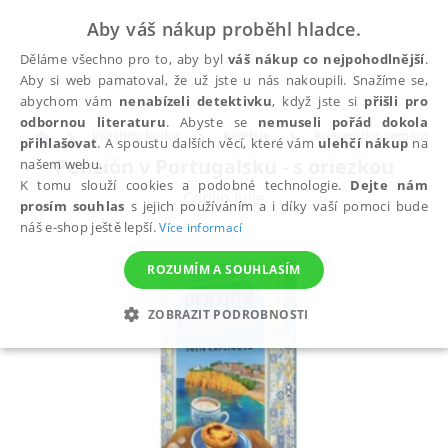
Aby váš nákup proběhl hladce.
Děláme všechno pro to, aby byl
váš nákup co nejpohodlnější
.
Aby si web pamatoval, že už jste u nás nakoupili. Snažíme se,
abychom vám
nenabízeli detektivku
, když jste si
přišli pro
odbornou literaturu
. Abyste se
nemuseli pořád dokola
Všechny knihy
Beletrie
Romantika, romány pr
přihlašovat
. A spoustu dalších věcí, které vám
ulehčí nákup
na
Penzión v Portugalsku - s oriezkou
našem webu.
K tomu slouží cookies a podobné technologie.
Dejte nám
Caplin Julie
prosím souhlas
s jejich používáním a i díky vaší pomoci bude
náš e-shop ještě lepší.
Více informací
ROZUMÍM A SOUHLASÍM
ZOBRAZIT PODROBNOSTI
NEZBYTNÉ
ANALYTICKÉ
MARKETINGOVÉ
FUNKČNÍ
NEZAŘAZENÉ SOUBORY