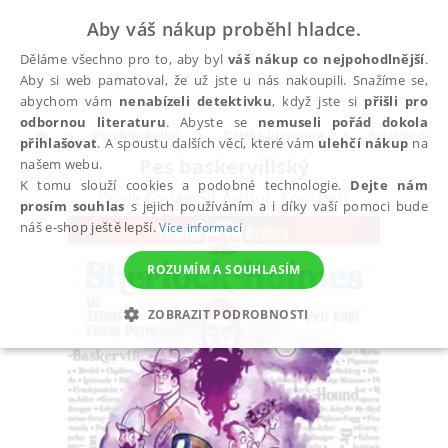
Aby váš nákup proběhl hladce.
Děláme všechno pro to, aby byl
váš nákup co nejpohodlnější
.
Aby si web pamatoval, že už jste u nás nakoupili. Snažíme se,
abychom vám
nenabízeli detektivku
, když jste si
přišli pro
odbornou literaturu
. Abyste se
nemuseli pořád dokola
Všechny knihy
Dětská literatura
Beletrie pro d
přihlašovat
. A spoustu dalších věcí, které vám
ulehčí nákup
na
Pes baskervillský
našem webu.
K tomu slouží cookies a podobné technologie.
Dejte nám
Doyle Conan Sir Arthur
,
Kopl Petr
prosím souhlas
s jejich používáním a i díky vaší pomoci bude
náš e-shop ještě lepší.
Více informací
ROZUMÍM A SOUHLASÍM
ZOBRAZIT PODROBNOSTI
NEZBYTNÉ
ANALYTICKÉ
MARKETINGOVÉ
FUNKČNÍ
NEZAŘAZENÉ SOUBORY