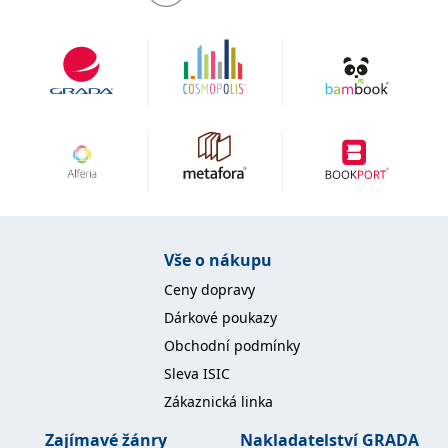
IDE
1 rok
Tento soubor cookie
Google LLC
nastavuje společnost
.doubleclick.net
Doubleclick a provádí
informace o tom, jak
koncový uživatel používá
webové stránky a
jakoukoli reklamu,
kterou koncový uživatel
mohl vidět před
návštěvou uvedeného
webu.
uid
.adform.net
2 měsíce
Tento soubor cookie
poskytuje jednoznačně
přiřazené strojově
generované ID uživatele
a shromažďuje údaje o
Vše o nákupu
aktivitě na webu. Tato
data mohou být
Ceny dopravy
odeslána k analýze a
hlášení třetí straně.
Dárkové poukazy
Obchodní podmínky
Sleva ISIC
Zákaznická linka
Zajímavé žánry
Nakladatelství GRADA