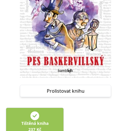
Nezbytné
Analytické
Marketingové
Funkční
Nezařazené soubory
Nezbytně nutné soubory cookie umožňují základní funkce webových
stránek, jako je přihlášení uživatele a správa účtu. Webové stránky nelze
bez nezbytně nutných souborů cookie správně používat.
Provider /
Název
Vyprší
Popis
Doména
CookieScriptConsent
1 měsíc
Tento soubor
CookieScript
cookie
www.grada.cz
používá
služba
Cookie-
Script.com k
zapamatování
předvoleb
Prolistovat knihu
souhlasu se
soubory
cookie
návštěvníků.
Je nutné, aby
banner
cookie
Cookie-
Tištěná kniha
Script.com
fungoval
237
Kč