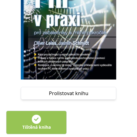
Nezbytné
Analytické
Marketingové
Funkční
Nezařazené soubory
Nezbytně nutné soubory cookie umožňují základní funkce webových
stránek, jako je přihlášení uživatele a správa účtu. Webové stránky nelze
bez nezbytně nutných souborů cookie správně používat.
Provider /
Název
Vyprší
Popis
Doména
CookieScriptConsent
1 měsíc
Tento soubor
CookieScript
cookie
www.grada.cz
používá
služba
Cookie-
Script.com k
zapamatování
předvoleb
Prolistovat knihu
souhlasu se
soubory
cookie
návštěvníků.
Je nutné, aby
banner
cookie
Cookie-
Tištěná kniha
Script.com
fungoval