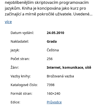
nejoblíbenějším skriptovacím programovacím
__cf_bm
30 minut
Tento soubor
Cloudflare Inc.
cookie se
.heureka.cz
jazykům. Kniha je koncipována jako kurz pro
používá k
rozlišení mezi
začínající a mírně pokročilé uživatele. Uvedené
lidmi a
roboty. To je
příkazy a funkce pro vás budou rychle a jednoduše
více
pro web
pochopitelné s pomocí krátkých ukázkových
přínosné, aby
bylo možné
programů.
Datum vydání
:
24.05.2010
podávat
platné zprávy
o používání
Nakladatel
:
Grada
jejich
webových
stránek.
Jazyk
:
Čeština
CookieConsent
1 rok
Tento soubor
Cybot A/S
Počet stran
:
256
cookie ukládá
www.bambook.cz
stav souhlasu
uživatele se
Žánr
:
Internet, komunikace, sítě
soubory
cookie pro
Vazby knihy
:
Brožovaná vazba
aktuální
doménu.
Katalogové číslo
:
7398
G_ENABLED_IDPS
1 rok 1
Slouží k
Google LLC
měsíc
přihlášení
.www.grada.cz
Formát stran
:
160×240
pomocí
Google
Edice
:
Průvodce
ASP.NET_SessionId
Zavřením
Tento soubor
Microsoft
prohlížeče
cookie
Corporation