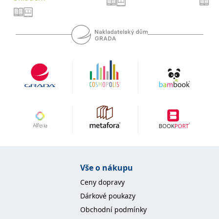
se měly zobrazovat a
které by mohly být
relevantní pro
koncového uživatele,
který si prohlíží web.
MUID
1 rok
Tento soubor cookie je v
Microsoft
Microsoftu široce
Corporation
používán jako jedinečný
.clarity.ms
identifikátor uživatele.
Lze jej nastavit pomocí
vložených skriptů
Microsoft. Široce se věří,
že se synchronizuje s
mnoha různými
doménami společnosti
Microsoft, což umožňuje
sledování uživatelů.
sid
.seznam.cz
1 měsíc
Toto je velmi běžný
název souboru cookie,
ale pokud je nalezen
jako soubor cookie
relace, bude
Vše o nákupu
pravděpodobně použit
jako pro správu stavu
Ceny dopravy
relace.
Dárkové poukazy
_gcl_au
3 měsíce
Tento soubor cookie
Google LLC
nastavuje společnost
.grada.cz
Obchodní podmínky
Doubleclick a provádí
informace o tom, jak