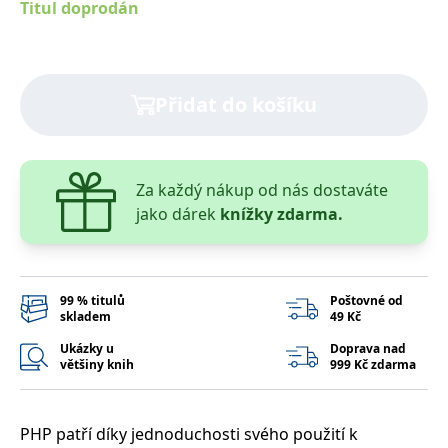
Titul doprodán
správně.
PHPSESSID
Zavřením
Cookie
PHP.net
prohlížeče
generovaný
www.bambook.cz
aplikacemi
založenými
na jazyce
Přidat do košíku
PHP. Toto je
univerzální
identifikátor
používaný k
udržování
proměnných
Za každý nákup od nás dostaváte
relací
uživatelů.
jako dárek
knížky zdarma.
Obvykle se
jedná o
náhodně
vygenerované
číslo, jeho
použití může
99 % titulů
Poštovné od
být specifické
pro daný
skladem
49 Kč
web, ale
dobrým
Ukázky u
Doprava nad
příkladem je
většiny knih
999 Kč zdarma
udržování
přihlášeného
stavu
uživatele mezi
stránkami.
PHP patří díky jednoduchosti svého použití k