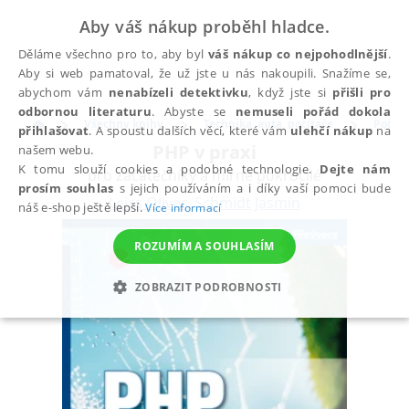
Aby váš nákup proběhl hladce.
Děláme všechno pro to, aby byl
váš nákup co nejpohodlnější
.
Aby si web pamatoval, že už jste u nás nakoupili. Snažíme se,
abychom vám
nenabízeli detektivku
, když jste si
přišli pro
odbornou literaturu
. Abyste se
nemuseli pořád dokola
Všechny knihy
Technika, auta, počítače
Počíta
přihlašovat
. A spoustu dalších věcí, které vám
ulehčí nákup
na
PHP v praxi
našem webu.
K tomu slouží cookies a podobné technologie.
Dejte nám
pro začátečníky a mírně pokročilé
prosím souhlas
s jejich používáním a i díky vaší pomoci bude
Leiss Oliver
,
Schmidt Jasmin
náš e-shop ještě lepší.
Více informací
ROZUMÍM A SOUHLASÍM
ZOBRAZIT PODROBNOSTI
NEZBYTNÉ
ANALYTICKÉ
MARKETINGOVÉ
FUNKČNÍ
NEZAŘAZENÉ SOUBORY