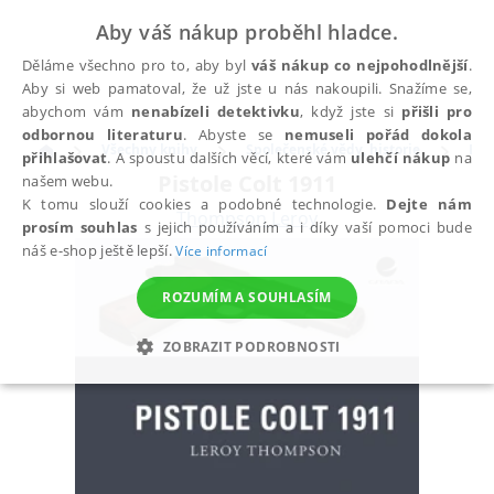
Aby váš nákup proběhl hladce.
Děláme všechno pro to, aby byl
váš nákup co nejpohodlnější
.
Aby si web pamatoval, že už jste u nás nakoupili. Snažíme se,
abychom vám
nenabízeli detektivku
, když jste si
přišli pro
odbornou literaturu
. Abyste se
nemuseli pořád dokola
Všechny knihy
Společenské vědy, historie
His
přihlašovat
. A spoustu dalších věcí, které vám
ulehčí nákup
na
Pistole Colt 1911
našem webu.
K tomu slouží cookies a podobné technologie.
Dejte nám
Thompson Leroy
prosím souhlas
s jejich používáním a i díky vaší pomoci bude
náš e-shop ještě lepší.
Více informací
ROZUMÍM A SOUHLASÍM
ZOBRAZIT PODROBNOSTI
NEZBYTNÉ
ANALYTICKÉ
MARKETINGOVÉ
FUNKČNÍ
NEZAŘAZENÉ SOUBORY