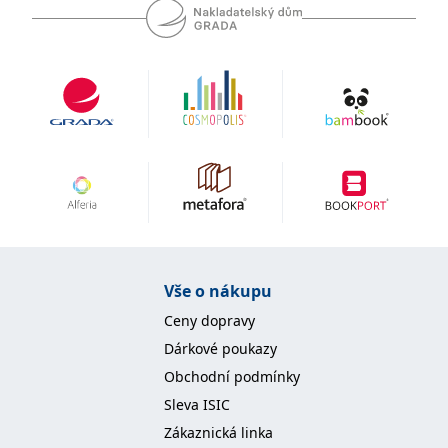
se měly zobrazovat a
které by mohly být
relevantní pro
koncového uživatele,
který si prohlíží web.
MUID
1 rok
Tento soubor cookie je v
Microsoft
Microsoftu široce
Corporation
používán jako jedinečný
.clarity.ms
identifikátor uživatele.
Lze jej nastavit pomocí
vložených skriptů
Microsoft. Široce se věří,
že se synchronizuje s
mnoha různými
doménami společnosti
Microsoft, což umožňuje
sledování uživatelů.
sid
.seznam.cz
1 měsíc
Toto je velmi běžný
Vše o nákupu
název souboru cookie,
ale pokud je nalezen
jako soubor cookie
Ceny dopravy
relace, bude
pravděpodobně použit
Dárkové poukazy
jako pro správu stavu
relace.
Obchodní podmínky
_gcl_au
3 měsíce
Tento soubor cookie
Sleva ISIC
Google LLC
nastavuje společnost
.grada.cz
Doubleclick a provádí
Zákaznická linka
informace o tom, jak