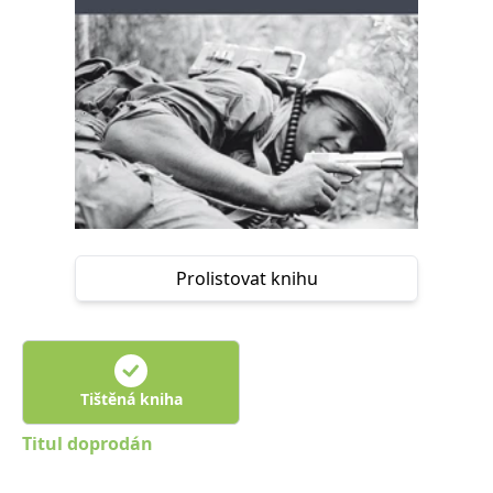
Nezbytné
Analytické
Marketingové
Funkční
Nezařazené soubory
Nezbytně nutné soubory cookie umožňují základní funkce webových
stránek, jako je přihlášení uživatele a správa účtu. Webové stránky nelze
bez nezbytně nutných souborů cookie správně používat.
Provider /
Název
Vyprší
Popis
Doména
CookieScriptConsent
1 měsíc
Tento soubor
CookieScript
cookie
www.grada.cz
používá
služba
Prolistovat knihu
Cookie-
Script.com k
zapamatování
předvoleb
souhlasu se
soubory
cookie
návštěvníků.
Tištěná kniha
Je nutné, aby
banner
cookie
Titul doprodán
Cookie-
Script.com
fungoval