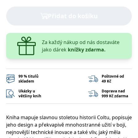
správně.
PHPSESSID
Zavřením
Cookie
PHP.net
Přidat do košíku
prohlížeče
generovaný
www.bambook.cz
aplikacemi
založenými
na jazyce
PHP. Toto je
univerzální
identifikátor
Za každý nákup od nás dostaváte
používaný k
jako dárek
knížky zdarma.
udržování
proměnných
relací
uživatelů.
Obvykle se
jedná o
náhodně
99 % titulů
Poštovné od
vygenerované
skladem
49 Kč
číslo, jeho
použití může
Ukázky u
Doprava nad
být specifické
většiny knih
999 Kč zdarma
pro daný
web, ale
dobrým
příkladem je
udržování
Kniha mapuje slavnou stoletou historii Coltu, popisuje
přihlášeného
stavu
jeho design a překvapivě mnohostranné užití v boji,
uživatele mezi
nejnovější technické inovace a také vliv, jaký měla
stránkami.