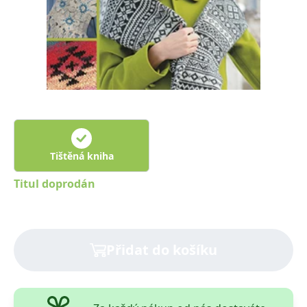
Nezbytné
Analytické
Marketingové
Funkční
Nezařazené soubory
Nezbytně nutné soubory cookie umožňují základní funkce webových
stránek, jako je přihlášení uživatele a správa účtu. Webové stránky nelze
bez nezbytně nutných souborů cookie správně používat.
Provider /
Název
Vyprší
Popis
Doména
CookieScriptConsent
1 měsíc
Tento soubor
CookieScript
cookie
www.grada.cz
Tištěná kniha
používá
služba
Cookie-
Titul doprodán
Script.com k
zapamatování
předvoleb
souhlasu se
soubory
cookie
návštěvníků.
Přidat do košíku
Je nutné, aby
banner
cookie
Cookie-
Script.com
fungoval