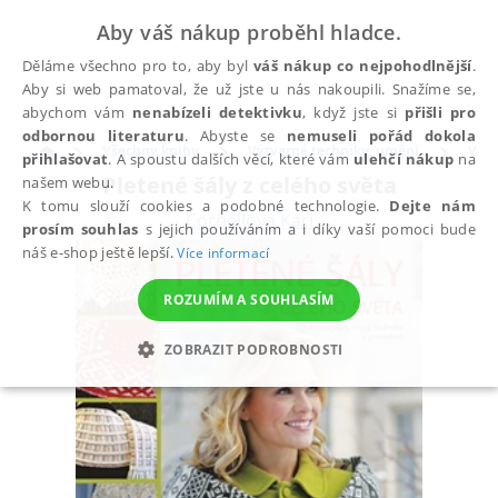
Aby váš nákup proběhl hladce.
Děláme všechno pro to, aby byl
váš nákup co nejpohodlnější
.
Aby si web pamatoval, že už jste u nás nakoupili. Snažíme se,
abychom vám
nenabízeli detektivku
, když jste si
přišli pro
odbornou literaturu
. Abyste se
nemuseli pořád dokola
Všechny knihy
Výtvarné techniky, umění
Výtv
přihlašovat
. A spoustu dalších věcí, které vám
ulehčí nákup
na
Pletené šály z celého světa
našem webu.
K tomu slouží cookies a podobné technologie.
Dejte nám
Cornellová Kari
prosím souhlas
s jejich používáním a i díky vaší pomoci bude
náš e-shop ještě lepší.
Více informací
ROZUMÍM A SOUHLASÍM
ZOBRAZIT PODROBNOSTI
NEZBYTNÉ
ANALYTICKÉ
MARKETINGOVÉ
FUNKČNÍ
NEZAŘAZENÉ SOUBORY