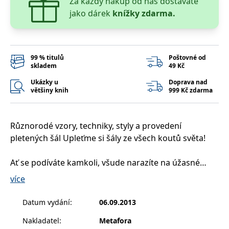
Za každý nákup od nás dostaváte
správně.
jako dárek
knížky zdarma.
PHPSESSID
Zavřením
Cookie
PHP.net
prohlížeče
generovaný
www.bambook.cz
aplikacemi
založenými
na jazyce
PHP. Toto je
99 % titulů
Poštovné od
univerzální
skladem
49 Kč
identifikátor
používaný k
Ukázky u
Doprava nad
udržování
proměnných
většiny knih
999 Kč zdarma
relací
uživatelů.
Obvykle se
jedná o
Různorodé vzory, techniky, styly a provedení
náhodně
vygenerované
pletených šál Upleťme si šály ze všech koutů světa!
číslo, jeho
použití může
být specifické
Ať se podíváte kamkoli, všude narazíte na úžasné
pro daný
web, ale
inspirativní vzory. Proč bychom měli mít stále stejné
dobrým
více
příkladem je
nudné šály, jaké má každý, koho potkáváme? Pořiďme
udržování
přihlášeného
si místo toho modely pocházející například z Norska,
Datum vydání
:
06.09.2013
stavu
Švédska, Islandu, Skotska nebo Estonska.
uživatele mezi
stránkami.
Nakladatel
:
Metafora