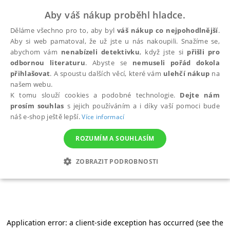
Aby váš nákup proběhl hladce.
Děláme všechno pro to, aby byl
váš nákup co nejpohodlnější
.
Aby si web pamatoval, že už jste u nás nakoupili. Snažíme se,
abychom vám
nenabízeli detektivku
, když jste si
přišli pro
odbornou literaturu
. Abyste se
nemuseli pořád dokola
přihlašovat
. A spoustu dalších věcí, které vám
ulehčí nákup
na
našem webu.
K tomu slouží cookies a podobné technologie.
Dejte nám
prosím souhlas
s jejich používáním a i díky vaší pomoci bude
náš e-shop ještě lepší.
Více informací
ROZUMÍM A SOUHLASÍM
ZOBRAZIT PODROBNOSTI
NEZBYTNÉ
ANALYTICKÉ
MARKETINGOVÉ
FUNKČNÍ
NEZAŘAZENÉ SOUBORY
Application error: a client-side exception has occurred (see the