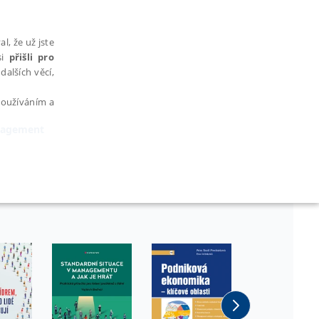
l, že už jste
si
přišli pro
dalších věcí,
 používáním a
nagement
AŘAZENÉ SOUBORY
bytně nutných souborů cookie správně používat.