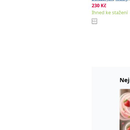
230
Kč
Jiří
Ihned ke stažení
Nej