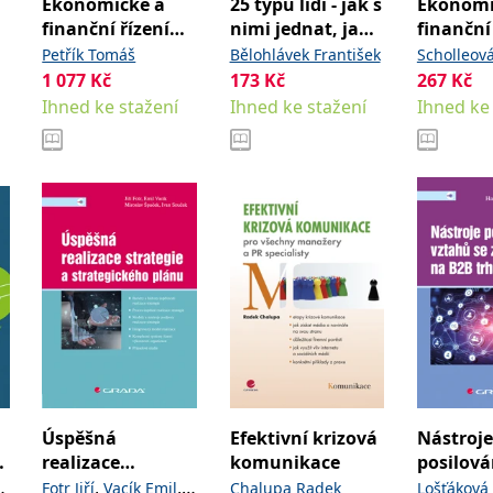
Ekonomické a
25 typů lidí - jak s
Ekonomi
finanční řízení
nimi jednat, jak
finanční
firmy
je vést a
pro nee
Petřík Tomáš
Bělohlávek František
Scholleov
motivovat
1 077
Kč
173
Kč
267
Kč
Ihned ke stažení
Ihned ke stažení
Ihned ke
Úspěšná
Efektivní krizová
Nástroje
realizace
komunikace
posilová
strategie a
vztahů s
,
,
Fotr Jiří
Vacík Emil
Chalupa Radek
Lošťáková