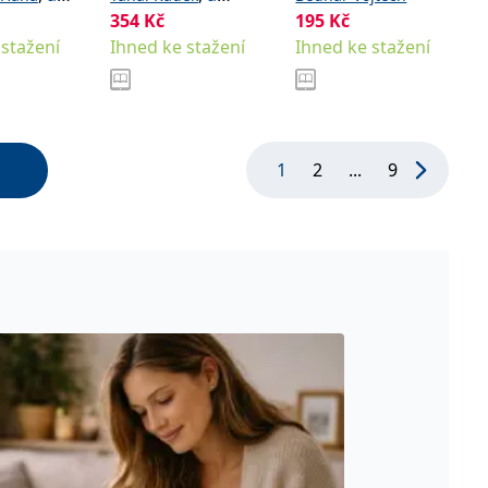
ky na
jak je hrát
kolektiv
354
Kč
195
Kč
u
 stažení
Ihned ke stažení
Ihned ke stažení
1
2
...
9