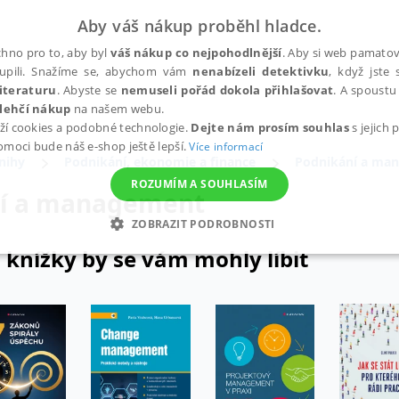
Aby váš nákup proběhl hladce.
hno pro to, aby byl
váš nákup co nejpohodlnější
. Aby si web pamatova
upili. Snažíme se, abychom vám
nenabízeli detektivku
, když jste 
iteraturu
. Abyste se
nemuseli pořád dokola přihlašovat
. A spoustu 
lehčí nákup
na našem webu.
ží cookies a podobné technologie.
Dejte nám prosím souhlas
s jejich
pomoci bude náš e-shop ještě lepší.
Více informací
nihy
Podnikání, ekonomie a finance
Podnikání a ma
ROZUMÍM A SOUHLASÍM
í a management
ZOBRAZIT PODROBNOSTI
 knížky by se vám mohly líbit
ANALYTICKÉ
MARKETINGOVÉ
FUNKČNÍ
NEZ
Nezbytné
Analytické
Marketingové
Funkční
Nezařazené soubory
h stránek, jako je přihlášení uživatele a správa účtu. Webové stránky nelze bez nez