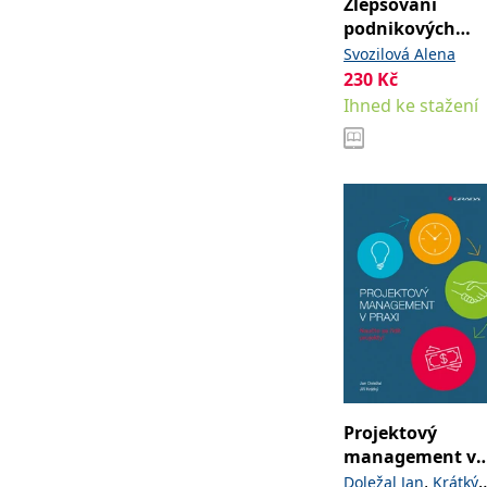
Zlepšování
podnikových
procesů
Svozilová Alena
230
Kč
Ihned ke stažení
Projektový
management v
praxi
,
Doležal Jan
Krátký