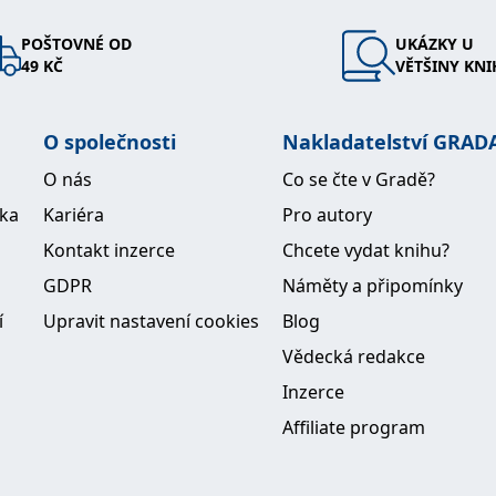
POŠTOVNÉ OD
UKÁZKY U
49 KČ
VĚTŠINY KNI
O společnosti
Nakladatelství GRAD
O nás
Co se čte v Gradě?
ika
Kariéra
Pro autory
Kontakt inzerce
Chcete vydat knihu?
GDPR
Náměty a připomínky
í
Upravit nastavení cookies
Blog
Vědecká redakce
Inzerce
Affiliate program