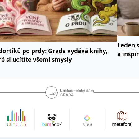
Leden s
dortíků po prdy: Grada vydává knihy,
a inspi
ré si ucítíte všemi smysly