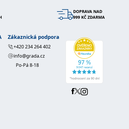
DOPRAVA NAD
H
999 KČ ZDARMA
A
Zákaznická podpora
+420 234 264 402
info@grada.cz
Po-Pá 8-18