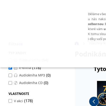
Děláme všec
u nás nako
odbornou l
které vám
u
K tomu slou
i díky vaší 
Všechny k
Filtrace
Podnikán
TYP KNIHY
(54)
Tištěná kniha
Tyto
(178)
E-kniha
NEZBYTNÉ
(0)
Audiokniha MP3
(0)
Audiokniha CD
VLASTNOSTI
Nezbytně nutné soubory cookie umožňují základní funkce webovýc
(178)
V akci
Provider /