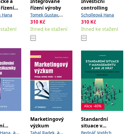
cké a
Integrované
Investiční
 řízení
řízení výroby
controlling
konomy
,
á Hana
Tomek Gustav
Scholleová Hana
310
Kč
310
Kč
Vávrová Věra
 stažení
Ihned ke stažení
Ihned ke stažení
Akce -40%
Marketingový
Standardní
ní
výzkum
situace v
e
managementu a
,
a
,
a
 Hana
Tahal Radek
Bednář Vojtěch