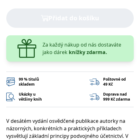
správně.
PHPSESSID
Zavřením
Cookie
PHP.net
prohlížeče
generovaný
www.bambook.cz
Přidat do košíku
aplikacemi
založenými
na jazyce
PHP. Toto je
univerzální
identifikátor
Za každý nákup od nás dostaváte
používaný k
udržování
jako dárek
knížky zdarma.
proměnných
relací
uživatelů.
Obvykle se
jedná o
náhodně
99 % titulů
Poštovné od
vygenerované
skladem
49 Kč
číslo, jeho
použití může
být specifické
Ukázky u
Doprava nad
pro daný
většiny knih
999 Kč zdarma
web, ale
dobrým
příkladem je
udržování
V desátém vydání osvědčené publikace autorky na
přihlášeného
stavu
názorných, konkrétních a praktických příkladech
uživatele mezi
stránkami.
vysvětlují základní principy podvojného účetnictví. V