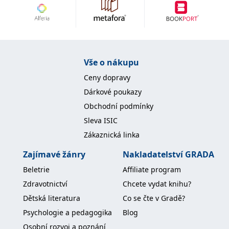
IDE
1 rok
Tento soubor cookie
Google LLC
nastavuje společnost
.doubleclick.net
Doubleclick a provádí
informace o tom, jak
koncový uživatel používá
webové stránky a
jakoukoli reklamu,
Vše o nákupu
kterou koncový uživatel
mohl vidět před
Ceny dopravy
návštěvou uvedeného
webu.
Dárkové poukazy
uid
.adform.net
2 měsíce
Tento soubor cookie
Obchodní podmínky
poskytuje jednoznačně
přiřazené strojově
Sleva ISIC
generované ID uživatele
a shromažďuje údaje o
Zákaznická linka
aktivitě na webu. Tato
data mohou být
odeslána k analýze a
Zajímavé žánry
Nakladatelství GRADA
hlášení třetí straně.
Beletrie
Affiliate program
Zdravotnictví
Chcete vydat knihu?
Dětská literatura
Co se čte v Gradě?
Psychologie a pedagogika
Blog
Osobní rozvoj a poznání