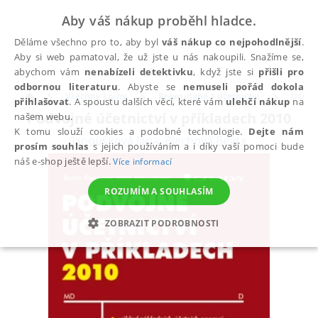
Aby váš nákup proběhl hladce.
Děláme všechno pro to, aby byl
váš nákup co nejpohodlnější
.
Aby si web pamatoval, že už jste u nás nakoupili. Snažíme se,
abychom vám
nenabízeli detektivku
, když jste si
přišli pro
odbornou literaturu
. Abyste se
nemuseli pořád dokola
Všechny knihy
Právo, daně a účetnictví
Účetni
přihlašovat
. A spoustu dalších věcí, které vám
ulehčí nákup
na
Podvojné účetnictví v příkladech 2010
našem webu.
K tomu slouží cookies a podobné technologie.
Dejte nám
Janoušková Jana
,
Blechová Beata
prosím souhlas
s jejich používáním a i díky vaší pomoci bude
náš e-shop ještě lepší.
Více informací
ROZUMÍM A SOUHLASÍM
ZOBRAZIT PODROBNOSTI
NEZBYTNÉ
ANALYTICKÉ
MARKETINGOVÉ
FUNKČNÍ
NEZAŘAZENÉ SOUBORY