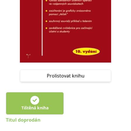
Nezbytné
Analytické
Marketingové
Funkční
Nezařazené soubory
Nezbytně nutné soubory cookie umožňují základní funkce webových
stránek, jako je přihlášení uživatele a správa účtu. Webové stránky nelze
bez nezbytně nutných souborů cookie správně používat.
Provider /
Název
Vyprší
Popis
Doména
CookieScriptConsent
1 měsíc
Tento soubor
CookieScript
cookie
www.grada.cz
používá
služba
Prolistovat knihu
Cookie-
Script.com k
zapamatování
předvoleb
souhlasu se
soubory
cookie
návštěvníků.
Tištěná kniha
Je nutné, aby
banner
cookie
Titul doprodán
Cookie-
Script.com
fungoval