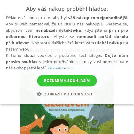
Aby váš nákup proběhl hladce.
Děláme všechno pro to, aby byl
váš nákup co nejpohodlnější
.
Aby si web pamatoval, že už jste u nás nakoupili. Snažíme se,
abychom vám
nenabízeli detektivku
, když jste si
přišli pro
odbornou literaturu
. Abyste se
nemuseli pořád dokola
Všechny knihy
Dětská literatura
Beletrie pro d
přihlašovat
. A spoustu dalších věcí, které vám
ulehčí nákup
na
Pohádky pro rychlé uzdravení
našem webu.
K tomu slouží cookies a podobné technologie.
Dejte nám
Špaček Ladislav
prosím souhlas
s jejich používáním a i díky vaší pomoci bude
náš e-shop ještě lepší.
Více informací
ROZUMÍM A SOUHLASÍM
ZOBRAZIT PODROBNOSTI
NEZBYTNÉ
ANALYTICKÉ
MARKETINGOVÉ
FUNKČNÍ
NEZAŘAZENÉ SOUBORY