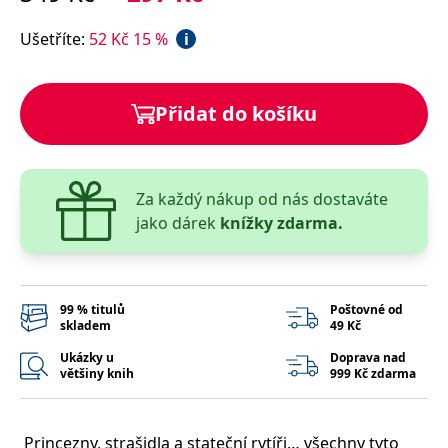
správně.
PHPSESSID
Zavřením
Cookie
PHP.net
Ušetříte
:
52
Kč
15
%
i
prohlížeče
generovaný
www.bambook.cz
aplikacemi
založenými
na jazyce
PHP. Toto je
Přidat do košíku
univerzální
identifikátor
používaný k
udržování
proměnných
relací
Za každý nákup od nás dostaváte
uživatelů.
Obvykle se
jako dárek
knížky zdarma.
jedná o
náhodně
vygenerované
číslo, jeho
použití může
být specifické
99 % titulů
Poštovné od
pro daný
skladem
49 Kč
web, ale
dobrým
příkladem je
Ukázky u
Doprava nad
udržování
většiny knih
999 Kč zdarma
přihlášeného
stavu
uživatele mezi
stránkami.
Princezny, strašidla a stateční rytíři… všechny tyto