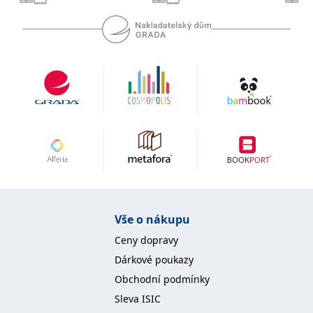
se měly zobrazovat a
které by mohly být
relevantní pro
koncového uživatele,
který si prohlíží web.
MUID
1 rok
Tento soubor cookie je v
Microsoft
Microsoftu široce
Corporation
používán jako jedinečný
.clarity.ms
identifikátor uživatele.
Lze jej nastavit pomocí
vložených skriptů
Microsoft. Široce se věří,
že se synchronizuje s
mnoha různými
doménami společnosti
Microsoft, což umožňuje
sledování uživatelů.
sid
.seznam.cz
1 měsíc
Toto je velmi běžný
název souboru cookie,
ale pokud je nalezen
Vše o nákupu
jako soubor cookie
relace, bude
Ceny dopravy
pravděpodobně použit
jako pro správu stavu
Dárkové poukazy
relace.
Obchodní podmínky
_gcl_au
3 měsíce
Tento soubor cookie
Google LLC
nastavuje společnost
.grada.cz
Sleva ISIC
Doubleclick a provádí
informace o tom, jak