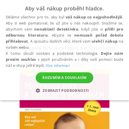
Aby váš nákup proběhl hladce.
Děláme všechno pro to, aby byl
váš nákup co nejpohodlnější
.
Aby si web pamatoval, že už jste u nás nakoupili. Snažíme se,
abychom vám
nenabízeli detektivku
, když jste si
přišli pro
odbornou literaturu
. Abyste se
nemuseli pořád dokola
Všechny knihy
Rodičovství
Rady pro rodiče
přihlašovat
. A spoustu dalších věcí, které vám
ulehčí nákup
na
Pohybové hry a cvičení s miminkem
našem webu.
K tomu slouží cookies a podobné technologie.
Dejte nám
v 1. roce života, více než 100 nejlepších cvičení
prosím souhlas
s jejich používáním a i díky vaší pomoci bude
Pulkkinen Anne
náš e-shop ještě lepší.
Více informací
ROZUMÍM A SOUHLASÍM
ZOBRAZIT PODROBNOSTI
NEZBYTNÉ
ANALYTICKÉ
MARKETINGOVÉ
FUNKČNÍ
NEZAŘAZENÉ SOUBORY