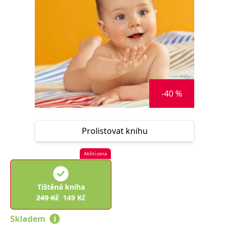
Nezbytné
Analytické
Marketingové
Funkční
Nezařazené soubory
Nezbytně nutné soubory cookie umožňují základní funkce webových
stránek, jako je přihlášení uživatele a správa účtu. Webové stránky nelze
bez nezbytně nutných souborů cookie správně používat.
Provider /
Název
Vyprší
Popis
Doména
-40 %
CookieScriptConsent
1 měsíc
Tento soubor
CookieScript
cookie
www.grada.cz
používá
služba
Prolistovat knihu
Cookie-
Script.com k
zapamatování
předvoleb
Akční cena
souhlasu se
soubory
cookie
návštěvníků.
Tištěná kniha
Je nutné, aby
banner
249
Kč
149
Kč
cookie
Cookie-
Skladem
i
Script.com
fungoval