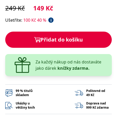
správně.
249
Kč
149
Kč
PHPSESSID
Zavřením
Cookie
PHP.net
prohlížeče
generovaný
www.bambook.cz
aplikacemi
Ušetříte
:
100
Kč
40
%
i
založenými
na jazyce
PHP. Toto je
univerzální
identifikátor
Přidat do košíku
používaný k
udržování
proměnných
relací
uživatelů.
Obvykle se
jedná o
Za každý nákup od nás dostaváte
náhodně
jako dárek
knížky zdarma.
vygenerované
číslo, jeho
použití může
být specifické
pro daný
web, ale
dobrým
99 % titulů
Poštovné od
příkladem je
skladem
49 Kč
udržování
přihlášeného
Ukázky u
Doprava nad
stavu
většiny knih
999 Kč zdarma
uživatele mezi
stránkami.