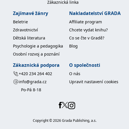
Zákaznická linka
koncový uživatel používá
webové stránky a
jakoukoli reklamu,
Zajímavé žánry
Nakladatelství GRADA
kterou koncový uživatel
mohl vidět před
Beletrie
Affiliate program
návštěvou uvedeného
webu.
Zdravotnictví
Chcete vydat knihu?
MR
7 dní
Toto je soubor cookie
Microsoft
Dětská literatura
Co se čte v Gradě?
první strany společnosti
Corporation
Microsoft MSN, který
.c.bing.com
Psychologie a pedagogika
Blog
používáme k měření
používání webu pro
Osobní rozvoj a poznání
interní analýzu.
_uetvid
1 rok
Toto je soubor cookie
Microsoft
Zákaznická podpora
O společnosti
využívaný společností
Corporation
Microsoft Bing Ads a je
.grada.cz
+420 234 264 402
O nás
sledovacím souborem
cookie. Umožňuje nám
info@grada.cz
Upravit nastavení cookies
komunikovat s
uživatelem, který již dříve
Po-Pá 8-18
navštívil náš web.
test_cookie
15 minut
Tento soubor cookie
Google LLC
nastavuje společnost
.doubleclick.net
DoubleClick (kterou
vlastní společnost
Google), aby zjistila, zda
Copyright ©
2026
Grada Publishing, a.s.
prohlížeč návštěvníka
webu podporuje
soubory cookie.