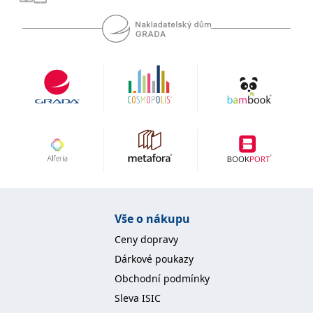
se měly zobrazovat a
které by mohly být
relevantní pro
koncového uživatele,
který si prohlíží web.
MUID
1 rok
Tento soubor cookie je v
Microsoft
Microsoftu široce
Corporation
používán jako jedinečný
.clarity.ms
identifikátor uživatele.
Lze jej nastavit pomocí
vložených skriptů
Microsoft. Široce se věří,
že se synchronizuje s
mnoha různými
doménami společnosti
Microsoft, což umožňuje
sledování uživatelů.
sid
.seznam.cz
1 měsíc
Toto je velmi běžný
název souboru cookie,
ale pokud je nalezen
Vše o nákupu
jako soubor cookie
relace, bude
Ceny dopravy
pravděpodobně použit
jako pro správu stavu
Dárkové poukazy
relace.
Obchodní podmínky
_gcl_au
3 měsíce
Tento soubor cookie
Google LLC
nastavuje společnost
.grada.cz
Sleva ISIC
Doubleclick a provádí
informace o tom, jak