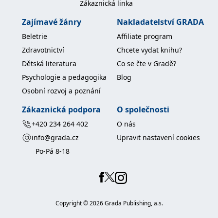
Zákaznická linka
koncový uživatel používá
webové stránky a
jakoukoli reklamu,
Zajímavé žánry
Nakladatelství GRADA
kterou koncový uživatel
mohl vidět před
Beletrie
Affiliate program
návštěvou uvedeného
webu.
Zdravotnictví
Chcete vydat knihu?
MR
7 dní
Toto je soubor cookie
Microsoft
Dětská literatura
Co se čte v Gradě?
první strany společnosti
Corporation
Microsoft MSN, který
.c.bing.com
Psychologie a pedagogika
Blog
používáme k měření
používání webu pro
Osobní rozvoj a poznání
interní analýzu.
_uetvid
1 rok
Toto je soubor cookie
Zákaznická podpora
O společnosti
Microsoft
využívaný společností
Corporation
Microsoft Bing Ads a je
.grada.cz
+420 234 264 402
O nás
sledovacím souborem
cookie. Umožňuje nám
info@grada.cz
Upravit nastavení cookies
komunikovat s
uživatelem, který již dříve
Po-Pá 8-18
navštívil náš web.
test_cookie
15 minut
Tento soubor cookie
Google LLC
nastavuje společnost
.doubleclick.net
DoubleClick (kterou
vlastní společnost
Google), aby zjistila, zda
Copyright ©
2026
Grada Publishing, a.s.
prohlížeč návštěvníka
webu podporuje
soubory cookie.