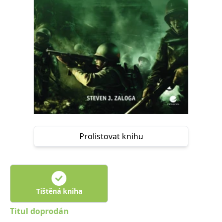
Nezbytné
Analytické
Marketingové
Funkční
Nezařazené soubory
Nezbytně nutné soubory cookie umožňují základní funkce webových
stránek, jako je přihlášení uživatele a správa účtu. Webové stránky nelze
bez nezbytně nutných souborů cookie správně používat.
Provider /
Název
Vyprší
Popis
Doména
CookieScriptConsent
1 měsíc
Tento soubor
CookieScript
cookie
www.grada.cz
používá
služba
Cookie-
Script.com k
Prolistovat knihu
zapamatování
předvoleb
souhlasu se
soubory
cookie
návštěvníků.
Je nutné, aby
Tištěná kniha
banner
cookie
Cookie-
Titul doprodán
Script.com
fungoval