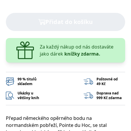
správně.
PHPSESSID
Zavřením
Cookie
PHP.net
prohlížeče
generovaný
www.bambook.cz
aplikacemi
Přidat do košíku
založenými
na jazyce
PHP. Toto je
univerzální
identifikátor
používaný k
Za každý nákup od nás dostaváte
udržování
proměnných
jako dárek
knížky zdarma.
relací
uživatelů.
Obvykle se
jedná o
náhodně
vygenerované
99 % titulů
Poštovné od
číslo, jeho
skladem
49 Kč
použití může
být specifické
pro daný
Ukázky u
Doprava nad
web, ale
většiny knih
999 Kč zdarma
dobrým
příkladem je
udržování
přihlášeného
stavu
Přepad německého opěrného bodu na
uživatele mezi
normandském pobřeží, Pointe du Hoc, se stal
stránkami.