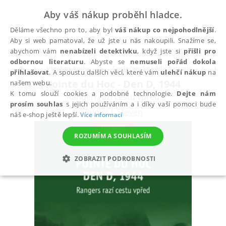
Aby váš nákup proběhl hladce.
Děláme všechno pro to, aby byl
váš nákup co nejpohodlnější
.
Aby si web pamatoval, že už jste u nás nakoupili. Snažíme se,
abychom vám
nenabízeli detektivku
, když jste si
přišli pro
odbornou literaturu
. Abyste se
nemuseli pořád dokola
Všechny knihy
Společenské vědy, historie
His
přihlašovat
. A spoustu dalších věcí, které vám
ulehčí nákup
na
Pointe du Hoc - Den D, 1944
našem webu.
K tomu slouží cookies a podobné technologie.
Dejte nám
Rangeři razí cestu vpřed
prosím souhlas
s jejich používáním a i díky vaší pomoci bude
Zaloga J. Steven
náš e-shop ještě lepší.
Více informací
ROZUMÍM A SOUHLASÍM
ZOBRAZIT PODROBNOSTI
NEZBYTNÉ
ANALYTICKÉ
MARKETINGOVÉ
FUNKČNÍ
NEZAŘAZENÉ SOUBORY