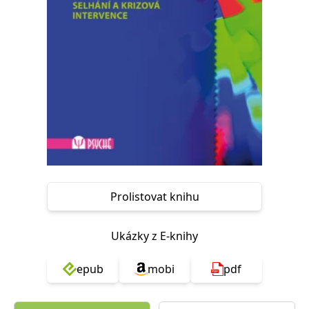
Nezbytné
Analytické
Marketingové
Funkční
Nezařazené soubory
Nezbytně nutné soubory cookie umožňují základní funkce webových
stránek, jako je přihlášení uživatele a správa účtu. Webové stránky nelze
bez nezbytně nutných souborů cookie správně používat.
Provider /
Název
Vyprší
Popis
Doména
CookieScriptConsent
1 měsíc
Tento soubor
CookieScript
cookie
www.grada.cz
používá
služba
Cookie-
Script.com k
Prolistovat knihu
zapamatování
předvoleb
souhlasu se
soubory
Ukázky z E-knihy
cookie
návštěvníků.
Je nutné, aby
banner
epub
mobi
pdf
cookie
Cookie-
Script.com
fungoval