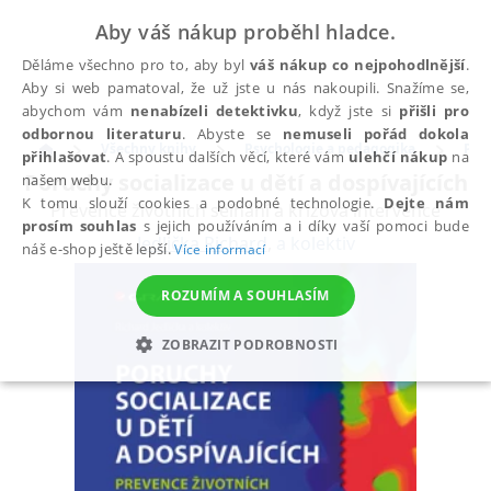
Aby váš nákup proběhl hladce.
Děláme všechno pro to, aby byl
váš nákup co nejpohodlnější
.
Aby si web pamatoval, že už jste u nás nakoupili. Snažíme se,
abychom vám
nenabízeli detektivku
, když jste si
přišli pro
odbornou literaturu
. Abyste se
nemuseli pořád dokola
Všechny knihy
Psychologie a pedagogika
Psy
přihlašovat
. A spoustu dalších věcí, které vám
ulehčí nákup
na
Poruchy socializace u dětí a dospívajících
našem webu.
K tomu slouží cookies a podobné technologie.
Dejte nám
Prevence životních selhání a krizová intervence
prosím souhlas
s jejich používáním a i díky vaší pomoci bude
Jedlička Richard
,
a kolektiv
náš e-shop ještě lepší.
Více informací
ROZUMÍM A SOUHLASÍM
ZOBRAZIT PODROBNOSTI
NEZBYTNÉ
ANALYTICKÉ
MARKETINGOVÉ
FUNKČNÍ
NEZAŘAZENÉ SOUBORY