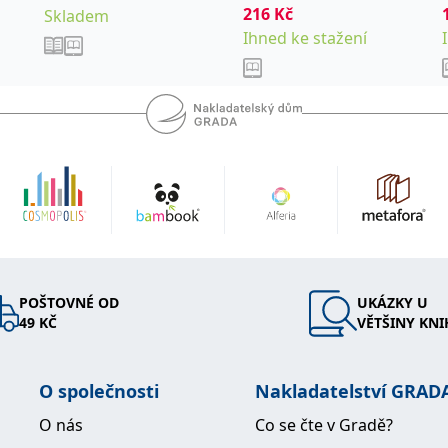
216
Kč
Skladem
Ihned ke stažení
POŠTOVNÉ OD
UKÁZKY U
49 KČ
VĚTŠINY KNI
O společnosti
Nakladatelství GRAD
O nás
Co se čte v Gradě?