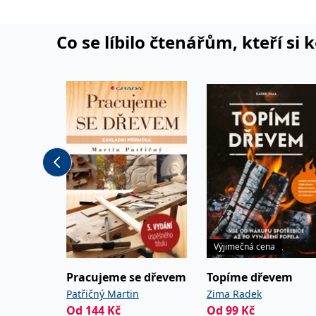
Co se líbilo čtenářům, kteří si 
Výjimečná cena
Pracujeme se dřevem
Topíme dřevem
Patřičný Martin
Zima Radek
Od
144
Kč
Od
99
Kč