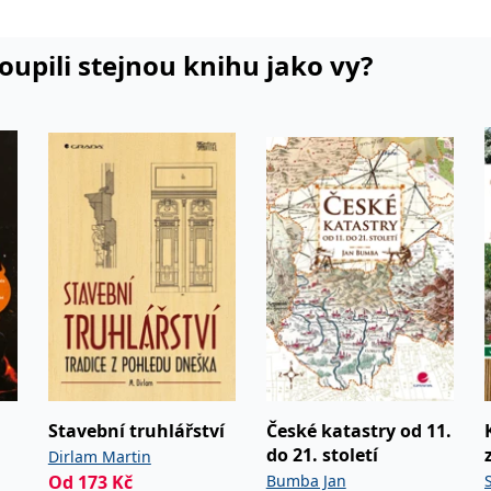
koupili stejnou knihu jako vy?
Stavební truhlářství
České katastry od 11.
do 21. století
Dirlam Martin
Od
173
Kč
Bumba Jan