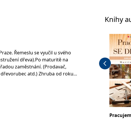
Knihy a
Praze. Řemeslu se vyučil u svého
ustružení dřeva).Po maturitě na
 řadou zaměstnání. (Prodavač,
k, dřevorubec atd.) Zhruba od roku
 práci se dřevem. Žije a pracuje v
ltavou.
Pracujem