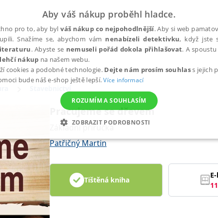
Aby váš nákup proběhl hladce.
hno pro to, aby byl
váš nákup co nejpohodlnější
. Aby si web pamatova
upili. Snažíme se, abychom vám
nenabízeli detektivku
, když jste 
iteraturu
. Abyste se
nemuseli pořád dokola přihlašovat
. A spoustu 
lehčí nákup
na našem webu.
ží cookies a podobné technologie.
Dejte nám prosím souhlas
s jejich
pomoci bude náš e-shop ještě lepší.
Více informací
ura
Stavebnictví
ROZUMÍM A SOUHLASÍM
Pracujeme se dřevem
ZOBRAZIT PODROBNOSTI
Základní příručka
ANALYTICKÉ
MARKETINGOVÉ
FUNKČNÍ
NEZ
Patřičný Martin
E-
Tištěná kniha
Nezbytné
Analytické
Marketingové
Funkční
Nezařazené soubory
11
h stránek, jako je přihlášení uživatele a správa účtu. Webové stránky nelze bez nez