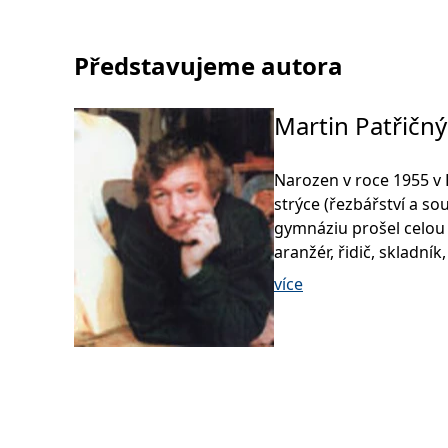
Představujeme autora
Martin Patřičný
Narozen v roce 1955 v 
strýce (řezbářství a so
gymnáziu prošel celou
aranžér, řidič, skladní
1988 se věnuje výtvarné
více
Debrně u Kralup nad V