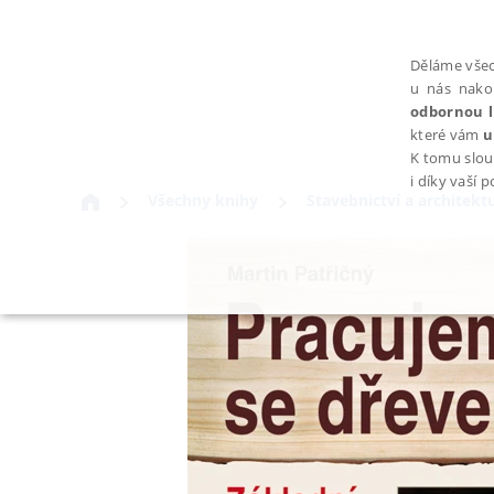
Děláme všec
u nás nako
odbornou l
které vám
u
K tomu slou
i díky vaší 
Všechny knihy
Stavebnictví a architekt
NEZBYTNÉ
Nezbytně nutné soubory cookie umožňují základní funkce webovýc
Provider /