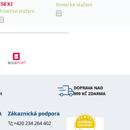
158
Kč
216
Kč
Reiner
Ihned ke stažení
Ihned ke stažení
Ihned k
DOPRAVA NAD
H
999 KČ ZDARMA
A
Zákaznická podpora
+420 234 264 402