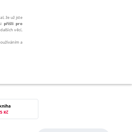
l, že už jste
si
přišli pro
dalších věcí,
 používáním a
AŘAZENÉ SOUBORY
kniha
5
Kč
bytně nutných souborů cookie správně používat.