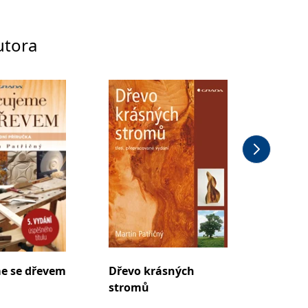
utora
e se dřevem
Dřevo krásných
Pracuj
stromů