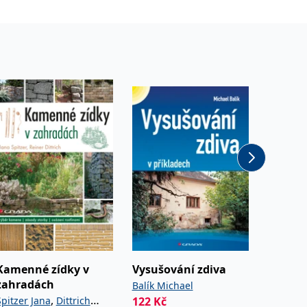
Kamenné zídky v
Vysušování zdiva
Jak vy
zahradách
dům
Balík Michael
,
Spitzer Jana
Dittrich
122
Kč
Perlík M